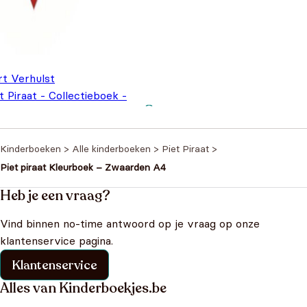
rt Verhulst
t Piraat - Collectieboek -
e/Kleur/Sticker
€
8,99
Kinderboeken
>
Alle kinderboeken
>
Piet Piraat
>
Piet piraat Kleurboek – Zwaarden A4
Heb je een vraag?
Vind binnen no-time antwoord op je vraag op onze
klantenservice pagina.
Klantenservice
Alles van Kinderboekjes.be