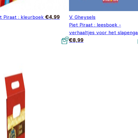
t Piraat : kleurboek
€
4,99
V. Gheysels
Piet Piraat : leesboek -
verhaaltjes voor het slapeng
€
8,99