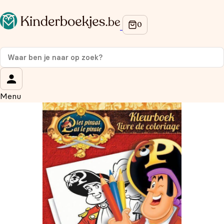
Op de hoogte blijven van onze acties?
Meld je aan voor onze nieuwsbrief en ontvang
10%
korting
op je eerste aankoop!
Wat is je voornaam?
*
Menu
Wat is je e-mailadres?
*
Aanmelden
We gebruiken je gegevens om contact op te nemen, in
overeenstemming met ons
privacybeleid.