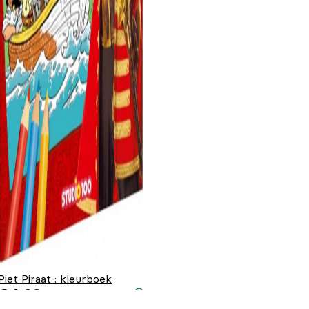
Piet Piraat : kleurboek
€
4,99