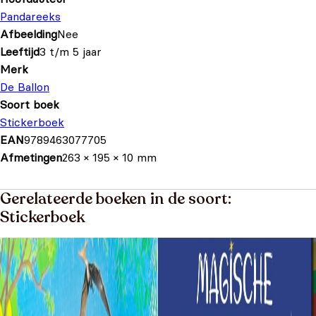
Pandareeks
Afbeelding
Nee
Leeftijd
3 t/m 5 jaar
Merk
De Ballon
Soort boek
Stickerboek
EAN
9789463077705
Afmetingen
263 × 195 × 10 mm
Gerelateerde boeken in de soort:
Stickerboek