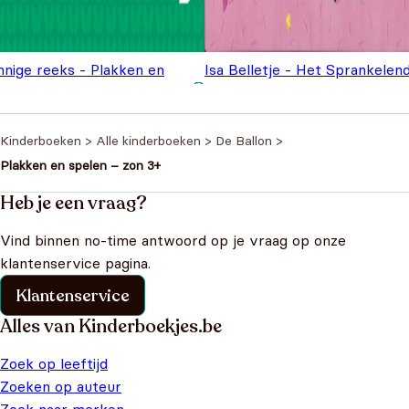
nnige reeks - Plakken en
Isa Belletje - Het Sprankelen
Oorspronkelijke
Huidige
Oorspronke
Huid
euren 3+
€
3,99
Stickerboek
€
2,99
€
4,99
€
4,99
prijs was:
prijs is:
prijs was:
prijs
€4,99.
€3,99.
€4,99.
€2,9
Kinderboeken
>
Alle kinderboeken
>
De Ballon
>
Plakken en spelen – zon 3+
Heb je een vraag?
Vind binnen no-time antwoord op je vraag op onze
klantenservice pagina.
Klantenservice
Alles van Kinderboekjes.be
Zoek op leeftijd
Zoeken op auteur