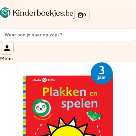
Op de hoogte blijven van onze acties?
Meld je aan voor onze nieuwsbrief en ontvang
10%
korting
op je eerste aankoop!
Wat is je voornaam?
*
Menu
Wat is je e-mailadres?
*
Aanmelden
We gebruiken je gegevens om contact op te nemen, in
overeenstemming met ons
privacybeleid.