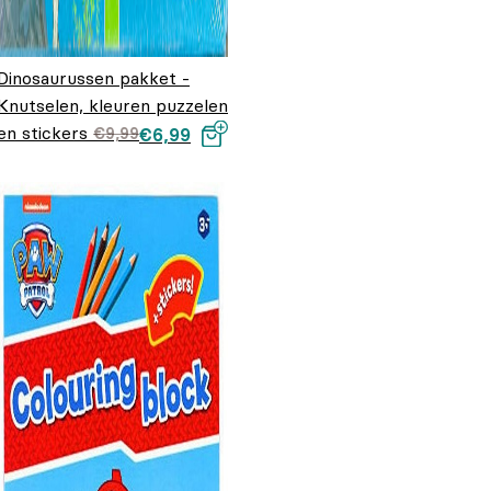
Dinosaurussen pakket -
Knutselen, kleuren puzzelen
en stickers
Oorspronkelijke
Huidige
€
9,99
€
6,99
prijs was:
prijs is:
€9,99.
€6,99.