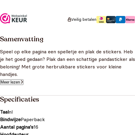
Oorspronkelijke prijs
Huidige prijs is:
€
3,99
€
2,99
was: €3,99.
€2,99.
Veilig betalen
Samenvatting
Speel op elke pagina een spelletje en plak de stickers. Heb
je het goed gedaan? Plak dan een schattige pandasticker als
beloning! Met grote herbruikbare stickers voor kleine
handjes.
Meer lezen
Specificaties
Taal
nl
Bindwijze
Paperback
Aantal pagina's
16
Hoofdauteur