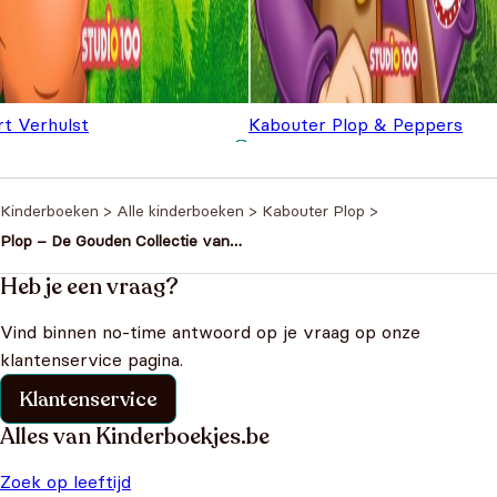
rt Verhulst
Kabouter Plop & Peppers
 klas van meester Plop
€
6,99
Vriendenboek
€
7,99
Kinderboeken
>
Alle kinderboeken
>
Kabouter Plop
>
Plop – De Gouden Collectie van
kabouter Plop
Heb je een vraag?
Vind binnen no-time antwoord op je vraag op onze
klantenservice pagina.
Klantenservice
Alles van Kinderboekjes.be
Zoek op leeftijd