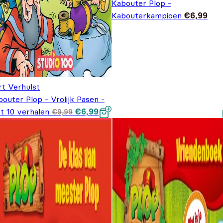
Kabouter Plop -
Kabouterkampioen
€
6,99
rt Verhulst
outer Plop - Vrolijk Pasen -
Oorspronkelijke
Huidige
t 10 verhalen
€
6,99
€
9,99
prijs was:
prijs is:
€9,99.
€6,99.