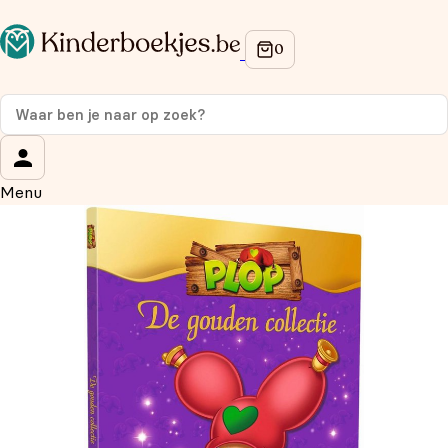
Op de hoogte blijven van onze acties?
Meld je aan voor onze nieuwsbrief en ontvang
10%
korting
op je eerste aankoop!
Wat is je voornaam?
*
Menu
Wat is je e-mailadres?
*
Aanmelden
We gebruiken je gegevens om contact op te nemen, in
overeenstemming met ons
privacybeleid.