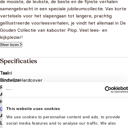
de mooiste, de leukste, de beste en de fijnste verhalen
samengebracht in een speciale jubileumcollectie. Van korte
vertelsels voor het slapengaan tot langere, prachtig
geïllustreerde voorleesverhalen, je vindt het allemaal in De
Gouden Collectie van kabouter Plop. Veel lees- en
kijkplezier!
Meer lezen
Specificaties
Taal
nl
Bindwijze
Hardcover
Releasedatum
2017-08-16
Aantal pagina's
99
Hoofdauteur
Gert Verhulst
This website uses cookies
Afbeelding
Met illustraties
We use cookies to personalise content and ads, to provide
Leeftijd
3 t/m 8 jaar
social media features and to analyse our traffic. We also