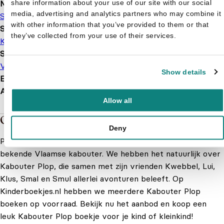
share information about your use of our site with our social
Merk
media, advertising and analytics partners who may combine it
Studio 100
with other information that you’ve provided to them or that
Serie of karakter
they’ve collected from your use of their services.
Kabouter Plop
Soort boek
Voorleesboek
Show details
EAN
9789462772618
Afmetingen
308 × 246 × 17 mm
Allow all
Over de boeken van Kabouter Plop
Deny
Plopperdeplopperdeplop! Een bekende uitspraak van een
bekende Vlaamse kabouter. We hebben het natuurlijk over
Kabouter Plop, die samen met zijn vrienden Kwebbel, Lui,
Klus, Smal en Smul allerlei avonturen beleeft. Op
Kinderboekjes.nl hebben we meerdere Kabouter Plop
boeken op voorraad. Bekijk nu het aanbod en koop een
leuk Kabouter Plop boekje voor je kind of kleinkind!