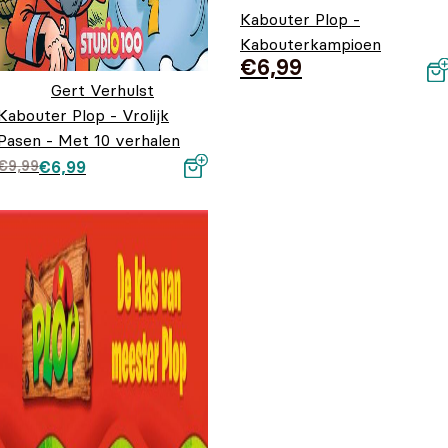
Kabouter Plop -
Kabouterkampioen
€
6,99
Gert Verhulst
Kabouter Plop - Vrolijk
Pasen - Met 10 verhalen
Oorspronkelijke prijs
Huidige prijs is:
€
9,99
€
6,99
was: €9,99.
€6,99.