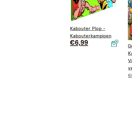
Kabouter Plop -
Kabouterkampioen
€
6,99
G
K
V
v
O
H
€
p
€
€