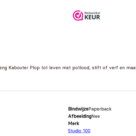
reng Kabouter Plop tot leven met potlood, stift of verf en maak
Bindwijze
Paperback
Afbeelding
Nee
Merk
Studio 100