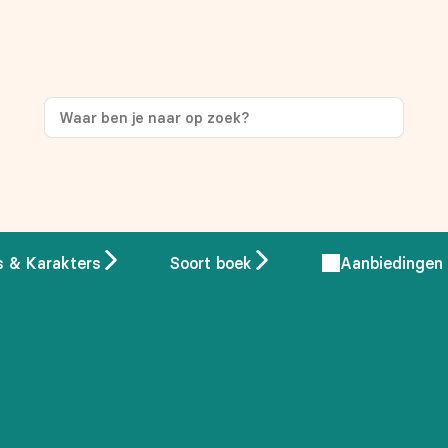
ng
op je eerste aankoop!
s & Karakters
Soort boek
Aanbiedingen
 overeenstemming met ons
privacybeleid.