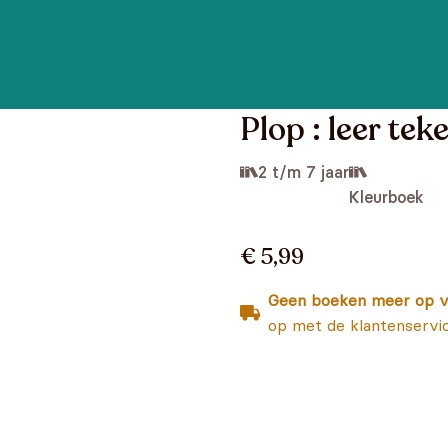
Plop : leer tek
2 t/m 7 jaar
Kleurboek
€ 5,99
Geen boeken meer op v
op met de klantenservi