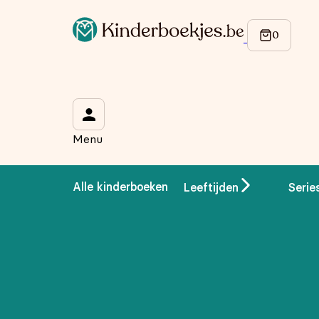
Op de hoogte blijven van onze acties?
Meld je aan voor onze nieuwsbrief en ontvang
10% korti
Wat is je voornaam?
*
Menu
Wat is je e-mailadres?
*
Alle kinderboeken
Leeftijden
Serie
Aanmelden
We gebruiken je gegevens om contact op te nemen, in