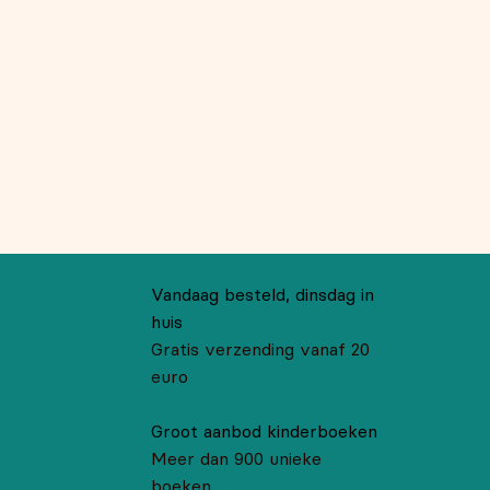
Vandaag besteld, dinsdag in
huis
Gratis verzending vanaf 20
euro
Groot aanbod kinderboeken
Meer dan 900 unieke
boeken