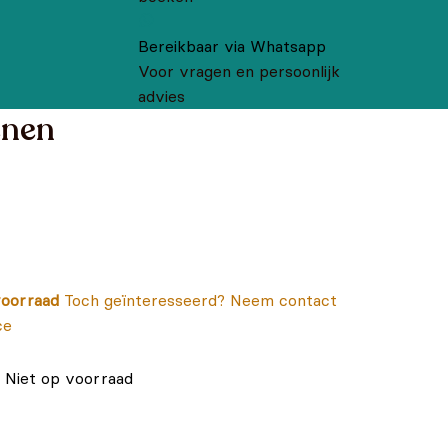
Bereikbaar via Whatsapp
Voor vragen en persoonlijk
advies
enen
oorraad
Toch geïnteresseerd? Neem contact
ce
Niet op voorraad