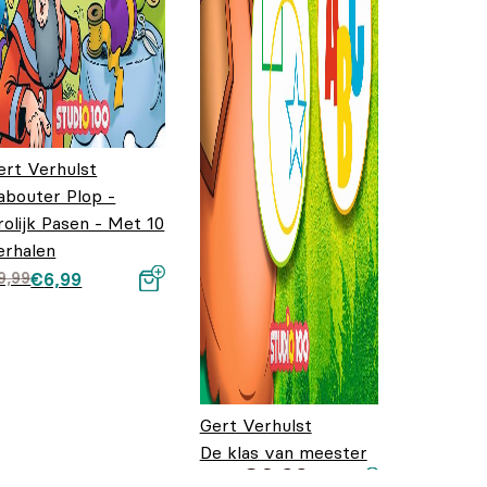
ert Verhulst
abouter Plop -
rolijk Pasen - Met 10
erhalen
orspronkelijke
uidige prijs is:
9,99
€
6,99
rijs was:
6,99.
9,99.
Gert Verhulst
De klas van meester
€
6,99
Plop