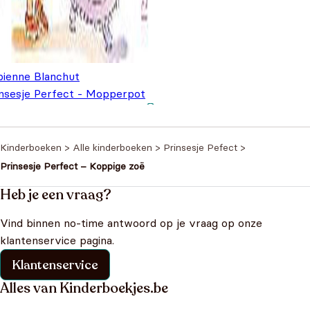
bienne Blanchut
insesje Perfect - Mopperpot
ë
€
6,99
Kinderboeken
>
Alle kinderboeken
>
Prinsesje Pefect
>
Prinsesje Perfect – Koppige zoë
Heb je een vraag?
Vind binnen no-time antwoord op je vraag op onze
klantenservice pagina.
Klantenservice
Alles van Kinderboekjes.be