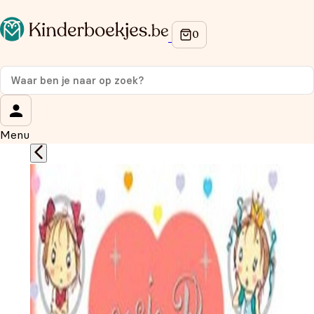
Op de hoogte blijven van onze acties?
Meld je aan voor onze nieuwsbrief en ontvang
10%
korting
op je eerste aankoop!
Wat is je voornaam?
*
Menu
Wat is je e-mailadres?
*
Aanmelden
We gebruiken je gegevens om contact op te nemen, in
overeenstemming met ons
privacybeleid.