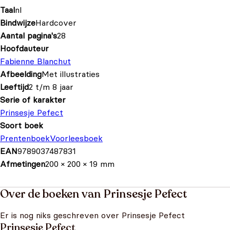
Taal
nl
Bindwijze
Hardcover
Aantal pagina's
28
Hoofdauteur
Fabienne Blanchut
Afbeelding
Met illustraties
Leeftijd
2 t/m 8 jaar
Serie of karakter
Prinsesje Pefect
Soort boek
Prentenboek
Voorleesboek
EAN
9789037487831
Afmetingen
200 × 200 × 19 mm
Over de boeken van Prinsesje Pefect
Er is nog niks geschreven over Prinsesje Pefect
Prinsesje Pefect