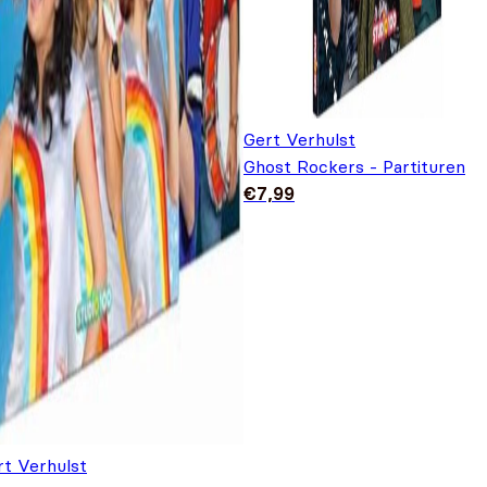
Gert Verhulst
Ghost Rockers - Partituren
€
7,99
rt Verhulst