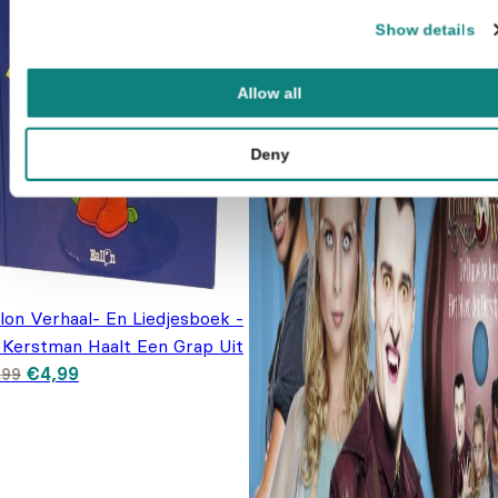
Show details
Allow all
Deny
lon Verhaal- En Liedjesboek -
 Kerstman Haalt Een Grap Uit
Oorspronkelijke prijs was: €9,99.
Huidige prijs is: €4,99.
€
4,99
,99