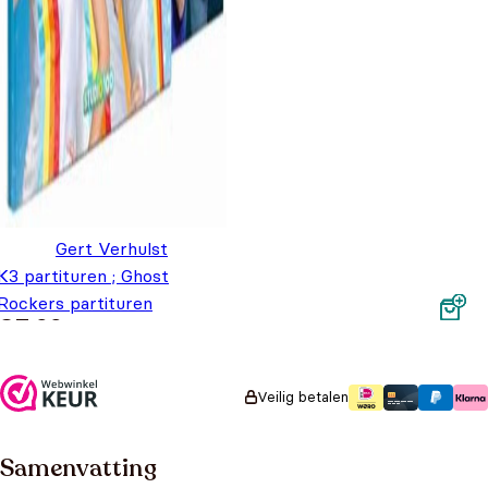
Gert Verhulst
K3 partituren ; Ghost
Rockers partituren
€
7,99
Veilig betalen
Samenvatting