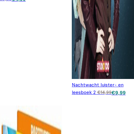
Nachtwacht luister- en
leesboek 2
Oorspronkel
Huidige
€
14,99
€
9,99
prijs was:
prijs is:
€14,99.
€9,99.