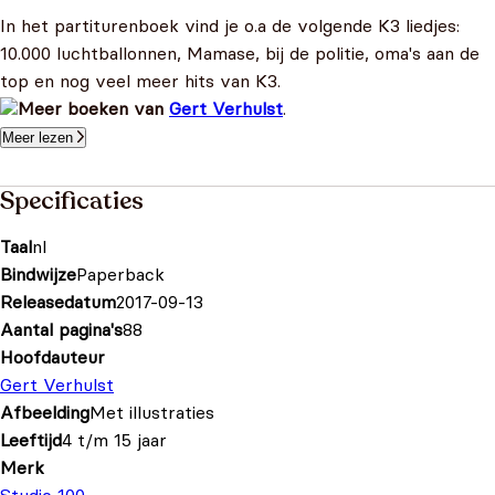
In het partiturenboek vind je o.a de volgende K3 liedjes:
10.000 luchtballonnen, Mamase, bij de politie, oma's aan de
top en nog veel meer hits van K3.
Meer boeken van
Gert Verhulst
.
Meer lezen
Specificaties
Taal
nl
Bindwijze
Paperback
Releasedatum
2017-09-13
Aantal pagina's
88
Hoofdauteur
Gert Verhulst
Afbeelding
Met illustraties
Leeftijd
4 t/m 15 jaar
Merk