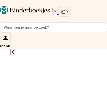
Op de hoogte blijven van onze acties?
Meld je aan voor onze nieuwsbrief en ontvang
10% korti
op je eerste aankoop!
Wat is je voornaam?
*
Menu
Wat is je e-mailadres?
*
Aanmelden
We gebruiken je gegevens om contact op te nemen, in
overeenstemming met ons
privacybeleid.