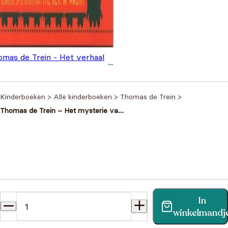
omas de Trein - Het verhaal
n Bertie de Bus
€
3,99
Kinderboeken
>
Alle kinderboeken
>
Thomas de Trein
>
Thomas de Trein – Het mysterie van
de blauwe berg
Heb je een vraag?
In
Vind binnen no-time antwoord op je vraag op onze
winkelmandj
klantenservice pagina.