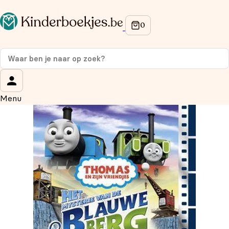
Op de hoogte blijven van onze acties?
Meld je aan voor onze nieuwsbrief en ontvang
10%
korting
op je eerste aankoop!
Wat is je voornaam?
*
Menu
Wat is je e-mailadres?
*
Aanmelden
We gebruiken je gegevens om contact op te nemen, in
overeenstemming met ons
privacybeleid.