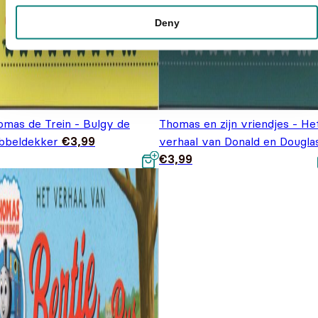
Deny
omas de Trein - Bulgy de
Thomas en zijn vriendjes - He
bbeldekker
€
3,99
verhaal van Donald en Dougla
€
3,99