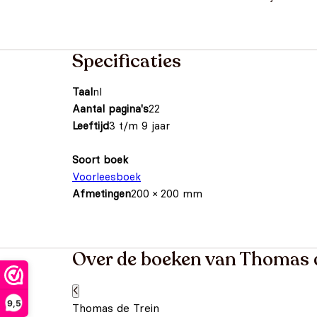
Specificaties
Taal
nl
Aantal pagina's
22
Leeftijd
3 t/m 9 jaar
Soort boek
Voorleesboek
Afmetingen
200 × 200 mm
Over de boeken van Thomas d
9,5
Thomas de Trein