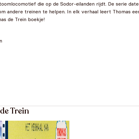
oomlocomotief die op de Sodor-eilanden rijdt. De serie dateer
is om andere treinen te helpen. In elk verhaal leert Thomas 
as de Trein boekje!
n
de Trein