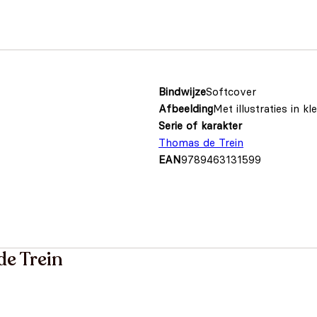
Bindwijze
Softcover
Afbeelding
Met illustraties in kl
Serie of karakter
Thomas de Trein
EAN
9789463131599
e Trein