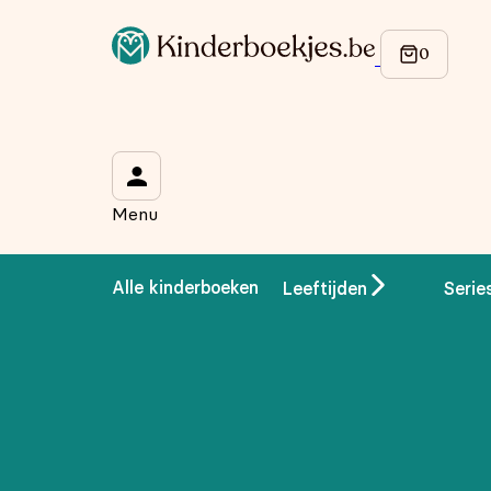
Op de hoogte blijven van onze acties?
Meld je aan voor onze nieuwsbrief en ontvang
10% korti
Wat is je voornaam?
*
Menu
Wat is je e-mailadres?
*
Alle kinderboeken
Leeftijden
Serie
Aanmelden
We gebruiken je gegevens om contact op te nemen, in