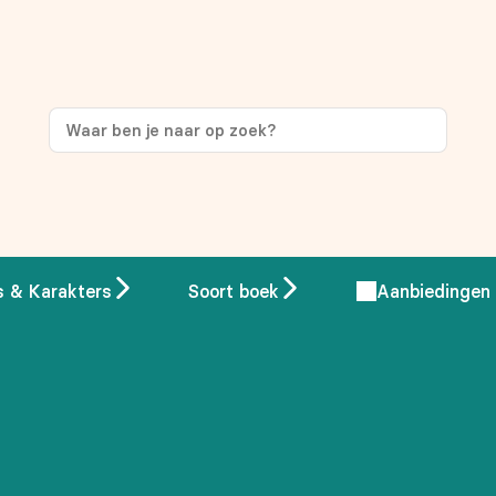
ng
op je eerste aankoop!
s & Karakters
Soort boek
Aanbiedingen
 overeenstemming met ons
privacybeleid.