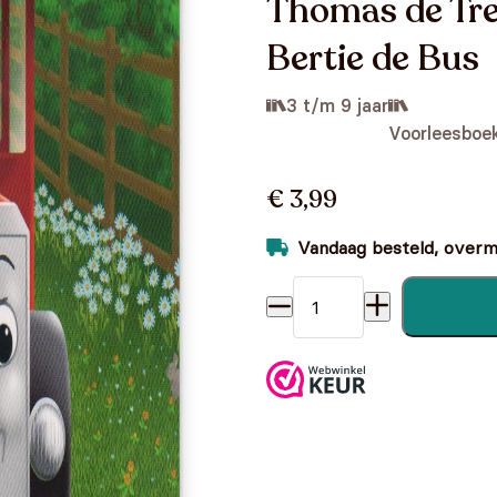
Thomas de Tre
Bertie de Bus
3 t/m 9 jaar
Voorleesboe
€ 3,99
Vandaag besteld, overmo
Thomas de Trein - Het verha