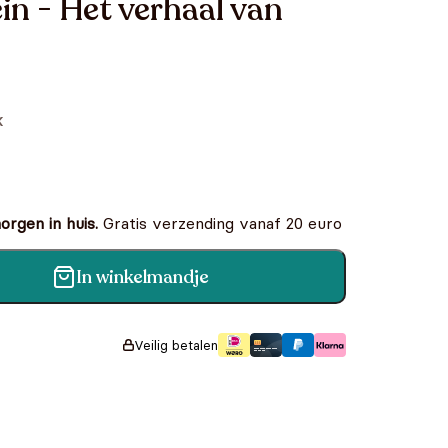
in - Het verhaal van
k
rgen in huis.
Gratis verzending vanaf 20 euro
In winkelmandje
al van Bertie de Bus aantal
Veilig betalen