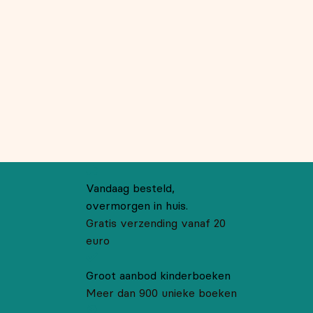
Vandaag besteld,
overmorgen in huis.
Gratis verzending vanaf 20
euro
Groot aanbod kinderboeken
Meer dan 900 unieke boeken