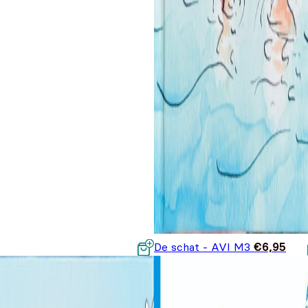
De schat - AVI M3
€
6,95