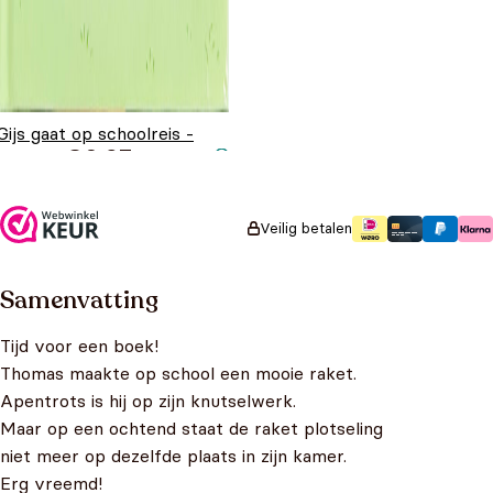
Gijs gaat op schoolreis -
€
6,95
AVI M3
Veilig betalen
Samenvatting
Tijd voor een boek!
Thomas maakte op school een mooie raket.
Apentrots is hij op zijn knutselwerk.
Maar op een ochtend staat de raket plotseling
niet meer op dezelfde plaats in zijn kamer.
Erg vreemd!