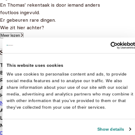
En Thomas' rekentaak is door iemand anders
foutloos ingevuld.
Er gebeuren rare dingen.
Wie zit hier achter?
Meer lezen
Specificaties
Taal
nl
This website uses cookies
Bindwijze
Paperback
We use cookies to personalise content and ads, to provide
Releasedatum
2013-02-20
social media features and to analyse our traffic. We also
Aantal pagina's
32
share information about your use of our site with our social
media, advertising and analytics partners who may combine it
Hoofdauteur
with other information that you’ve provided to them or that
Moniek Vermeulen
they’ve collected from your use of their services.
Afbeelding
Met illustraties
Leeftijd
6 t/m 7 jaar
Merk
Show details
Deltas