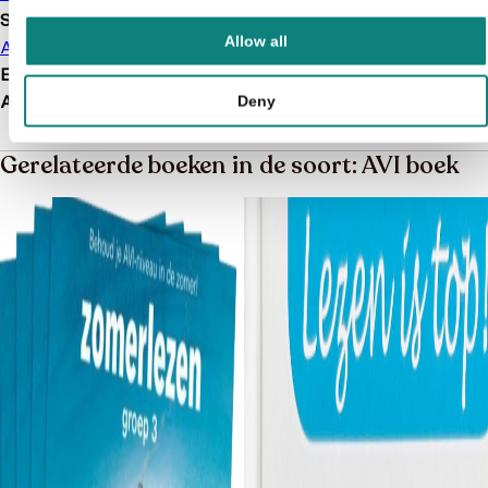
Soort boek
Allow all
AVI boek
EAN
9789044734300
Afmetingen
206 × 153 × 6 mm
Deny
Gerelateerde boeken in de soort: AVI boek