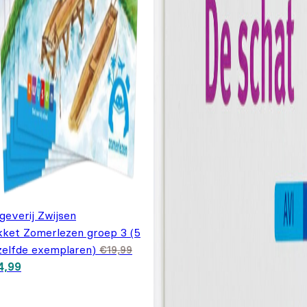
geverij Zwijsen
kket Zomerlezen groep 3 (5
zelfde exemplaren)
€
19,99
spronkelijke prijs was:
Huidige prijs is: €14,99.
4,99
9,99.