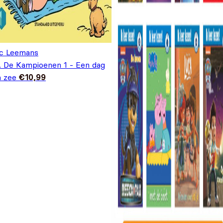
c Leemans
C. De Kampioenen 1 - Een dag
n zee
€
10,99