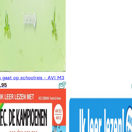
s gaat op schoolreis - AVI M3
,95