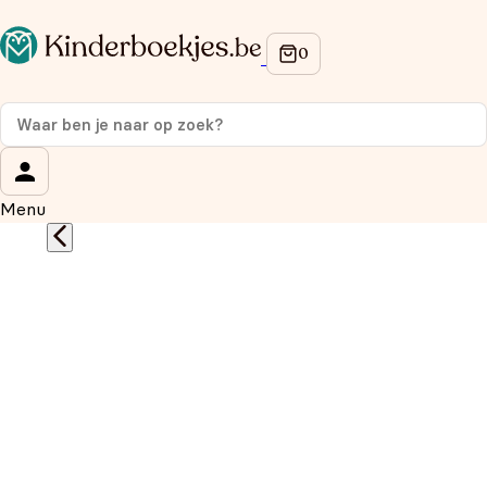
Op de hoogte blijven van onze acties?
Meld je aan voor onze nieuwsbrief en ontvang
10%
korting
op je eerste aankoop!
Wat is je voornaam?
*
Menu
Wat is je e-mailadres?
*
Aanmelden
We gebruiken je gegevens om contact op te nemen, in
overeenstemming met ons
privacybeleid.