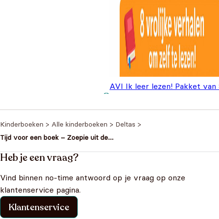
AVI Ik leer lezen! Pakket van
Oorspronkelij
Huidi
boekjes
€
59,99
€
87,92
prijs was:
prijs i
€87,92.
€59,9
Kinderboeken
>
Alle kinderboeken
>
Deltas
>
Tijd voor een boek – Zoepie uit de
ruimte
Heb je een vraag?
Vind binnen no-time antwoord op je vraag op onze
klantenservice pagina.
Klantenservice