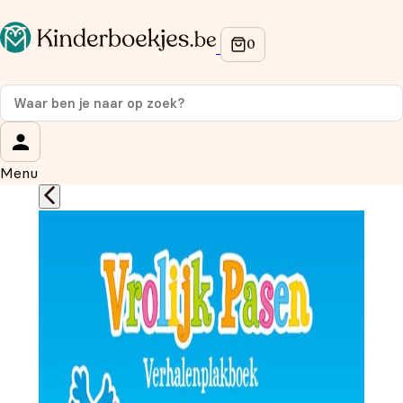
Op de hoogte blijven van onze acties?
Meld je aan voor onze nieuwsbrief en ontvang
10%
korting
op je eerste aankoop!
Wat is je voornaam?
*
Menu
Wat is je e-mailadres?
*
Aanmelden
We gebruiken je gegevens om contact op te nemen, in
overeenstemming met ons
privacybeleid.