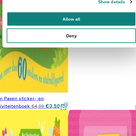
Show details
Allow all
Deny
n Pasen sticker- en
Oorspronkelijke
Huidige
iviteitenboek
€
3,50
€
4,99
prijs was:
prijs is:
€4,99.
€3,50.