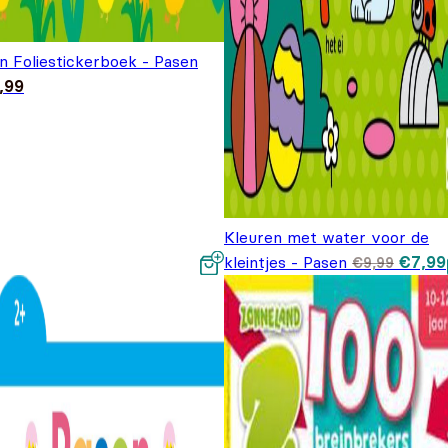
n Foliestickerboek - Pasen
,99
Kleuren met water voor de
Oorspr
kleintjes - Pasen
€
7,99
€
9,99
prijs 
€9,99