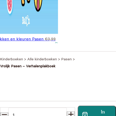
akken en kleuren Pasen
€
3,99
spronkelijke prijs was:
Huidige prijs is: €2,99.
,99
,99.
Kinderboeken
>
Alle kinderboeken
>
Pasen
>
Vrolijk Pasen – Verhalenplakboek
Heb je een vraag?
In
Vind binnen no-time antwoord op je vraag op onze