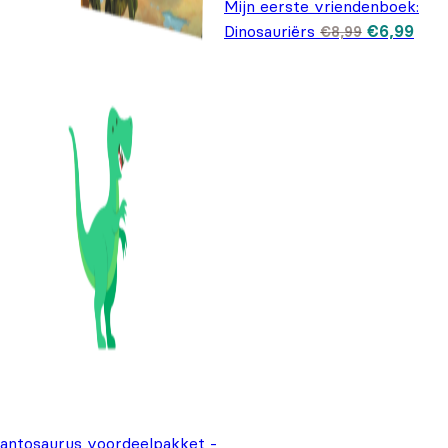
Mijn eerste vriendenboek:
Oorspronke
Huid
Dinosauriërs
€
6,99
€
8,99
prijs was:
prijs
€8,99.
€6,9
gantosaurus voordeelpakket -