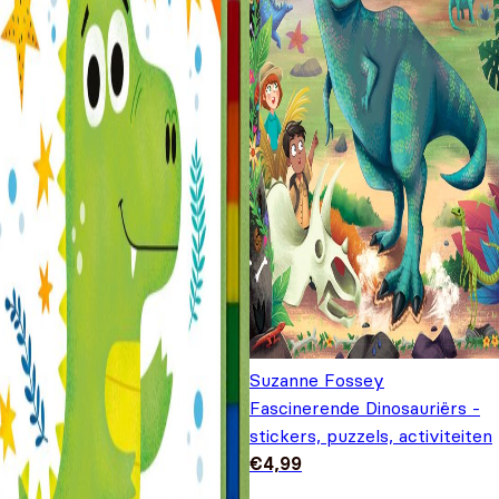
Suzanne Fossey
Fascinerende Dinosauriërs -
stickers, puzzels, activiteiten
€
4,99