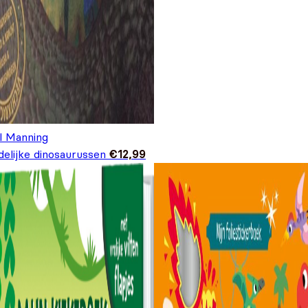
il Manning
delijke dinosaurussen
€
12,99