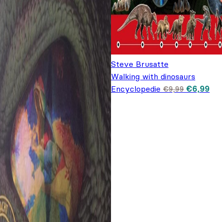
Steve Brusatte
Walking with dinosaurs
Oorspron
Hui
Encyclopedie
€
6,99
€
9,99
prijs was
prij
€9,99.
€6,