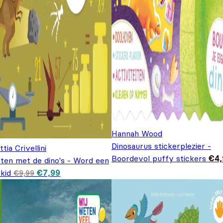
Hannah Wood
Dinosaurus stickerplezier -
tia Crivellini
Boordevol puffy stickers
€
4
ten met de dino's - Word een
Oorspronkelijke prijs was: €9,99.
Huidige prijs is: €7,99.
kid
€
7,99
€
9,99