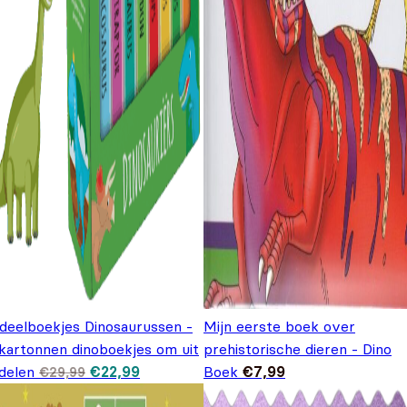
tdeelboekjes Dinosaurussen -
Mijn eerste boek over
 kartonnen dinoboekjes om uit
prehistorische dieren - Dino
Oorspronkelijke prijs was: €29,99.
Huidige prijs is: €22,99.
delen
€
22,99
Boek
€
7,99
€
29,99