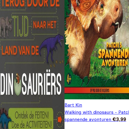
Bart Kin
Walking with dinosaurs - Patch
spannende avonturen
€
3,99