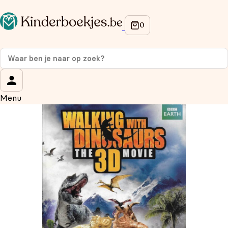
Op de hoogte blijven van onze acties?
Meld je aan voor onze nieuwsbrief en ontvang
10% korti
op je eerste aankoop!
Wat is je voornaam?
*
Menu
Wat is je e-mailadres?
*
Aanmelden
We gebruiken je gegevens om contact op te nemen, in
overeenstemming met ons
privacybeleid.