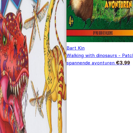
Bart Kin
Walking with dinosaurs - Patch
spannende avonturen
€
3,99