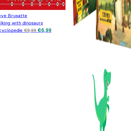
eve Brusatte
lking with dinosaurs
Oorspronkelijke prijs was: €9,99.
Huidige prijs is: €6,99.
cyclopedie
€
6,99
€
9,99