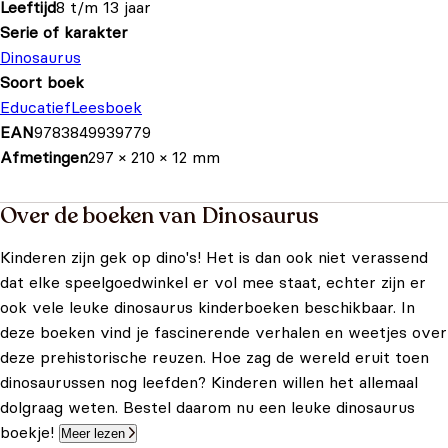
Leeftijd
8 t/m 13 jaar
Serie of karakter
Dinosaurus
Soort boek
Educatief
Leesboek
EAN
9783849939779
Afmetingen
297 × 210 × 12 mm
Over de boeken van Dinosaurus
Kinderen zijn gek op dino's! Het is dan ook niet verassend
dat elke speelgoedwinkel er vol mee staat, echter zijn er
ook vele leuke dinosaurus kinderboeken beschikbaar. In
deze boeken vind je fascinerende verhalen en weetjes over
deze prehistorische reuzen. Hoe zag de wereld eruit toen
dinosaurussen nog leefden? Kinderen willen het allemaal
dolgraag weten. Bestel daarom nu een leuke dinosaurus
boekje!
Meer lezen