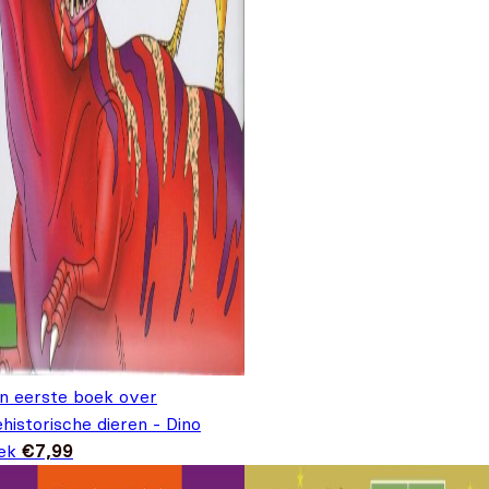
jn eerste boek over
historische dieren - Dino
ek
€
7,99