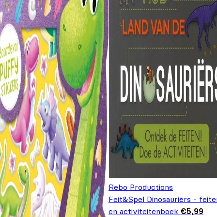
Rebo Productions
Feit&Spel Dinosauriërs - feite
en activiteitenboek
€
5,99