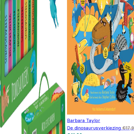
Barbara Taylor
De dinosaurusverkiezing
€
17,
Oorspronkelijke prijs was:
Huidige prijs is: