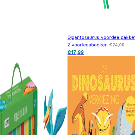
Gigantosaurus voordeelpakket
2 voorleesboeken
€
24,00
Oorspronkelijke prijs was:
Huidige prijs is:
€
17,99
€24,00.
€17,99.