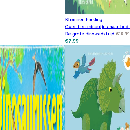
Rhiannon Fielding
Over tien minuutjes naar bed 
De grote dinowedstrijd
€
16,99
Oorspronkelijke prijs was:
Huidige prijs is: €7,99.
€
7,99
€16,99.