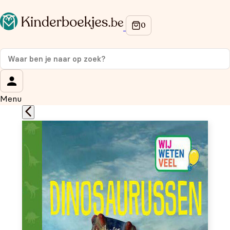
Op de hoogte blijven van onze acties?
Meld je aan voor onze nieuwsbrief en ontvang
10%
korting
op je eerste aankoop!
Wat is je voornaam?
*
Menu
Wat is je e-mailadres?
*
Aanmelden
We gebruiken je gegevens om contact op te nemen, in
overeenstemming met ons
privacybeleid.