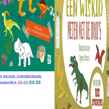
jn eerste vriendenboek:
Oorspronkelijke prijs was: €8,99.
Huidige prijs is: €6,99.
osauriërs
€
6,99
€
8,99