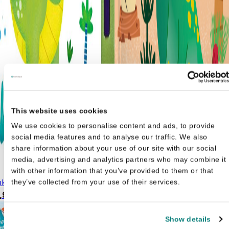
This website uses cookies
We use cookies to personalise content and ads, to provide
social media features and to analyse our traffic. We also
share information about your use of our site with our social
Mijn kiekeboek - Dinovriendje
media, advertising and analytics partners who may combine it
€
9,99
with other information that you’ve provided to them or that
ke kleuterspelletjes: Dino's
they’ve collected from your use of their services.
,99
Show details