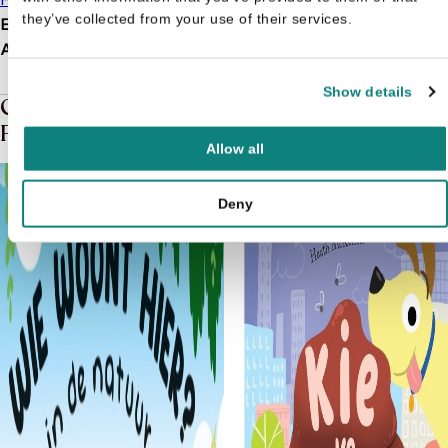
they’ve collected from your use of their services.
EAN
9789036646574
Afmetingen
184 × 183 × 18 mm
Show details
Gerelateerde boeken in de soort:
Flapjesboek
Allow all
Deny