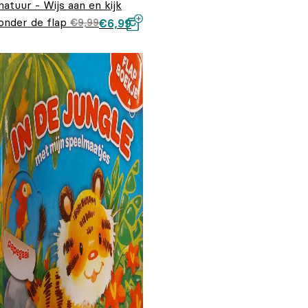
natuur - Wijs aan en kijk
onder de flap
Oorspronkelijke
Huidige
€
9,99
€
6,99
prijs was:
prijs is:
€9,99.
€6,99.