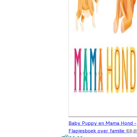
Baby Puppy en Mama Hond -
Flapjesboek over familie
€
8,9
Oorspronkelijke prijs was:
Huidige prijs is: €6,99.