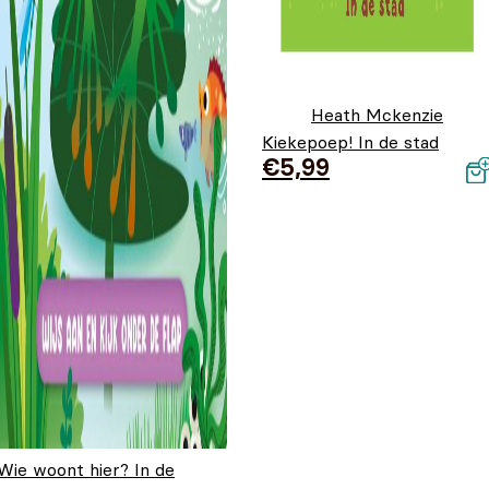
Heath Mckenzie
Kiekepoep! In de stad
€
5,99
Wie woont hier? In de