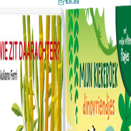
€
6,99
€8,99.