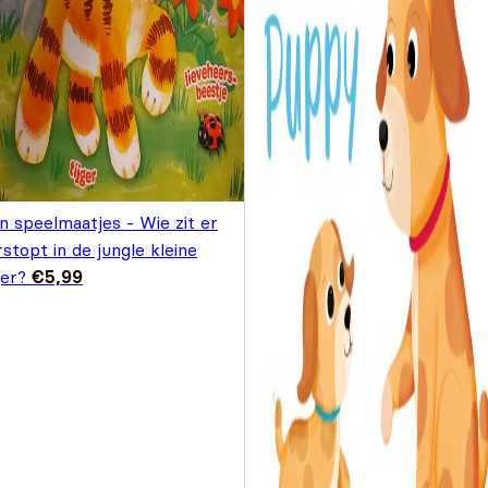
n speelmaatjes - Wie zit er
stopt in de jungle kleine
ger?
€
5,99