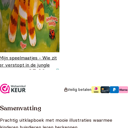
Mijn speelmaatjes - Wie zit
er verstopt in de jungle
€
5,99
kleine tijger?
Veilig betalen
Samenvatting
Prachtig uitklapboek met mooie illustraties waarmee
kinderen huisdieren leren herkennen