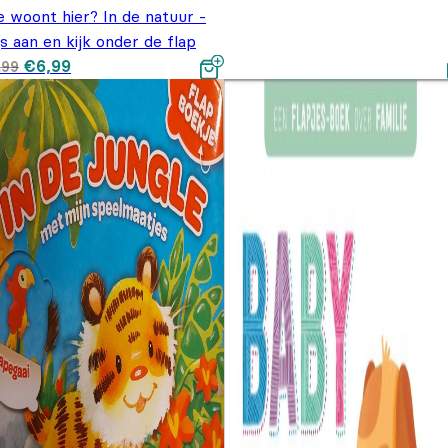
 woont hier? In de natuur -
s aan en kijk onder de flap
Oorspronkelijke prijs
Huidige prijs is:
€
6,99
,99
was: €9,99.
€6,99.