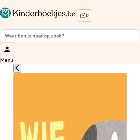
Op de hoogte blijven van onze acties?
Meld je aan voor onze nieuwsbrief en ontvang
10%
korting
op je eerste aankoop!
Wat is je voornaam?
*
Menu
Wat is je e-mailadres?
*
Aanmelden
We gebruiken je gegevens om contact op te nemen, in
overeenstemming met ons
privacybeleid.