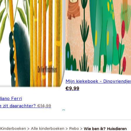
Mijn kiekeboek - Dinovriendje
€
9,99
liano Ferri
 zit daarachter?
€
14,99
spronkelijke prijs was:
Huidige prijs is: €11,99.
1,99
4,99.
Kinderboeken
>
Alle kinderboeken
>
Rebo
>
Wie ben ik? Huisdieren