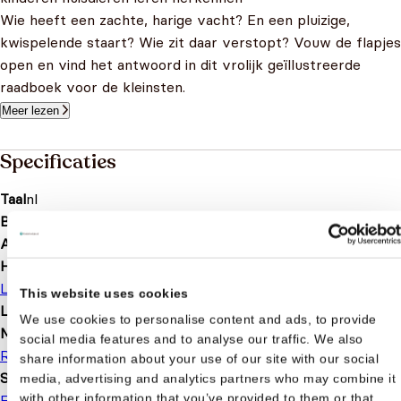
Wie heeft een zachte, harige vacht? En een pluizige,
kwispelende staart? Wie zit daar verstopt? Vouw de flapjes
open en vind het antwoord in dit vrolijk geïllustreerde
raadboek voor de kleinsten.
Meer lezen
Specificaties
Taal
nl
Bindwijze
Kartonboek
Aantal pagina's
10
Hoofdauteur
Luke Robertson
This website uses cookies
Leeftijd
0 t/m 3 jaar
We use cookies to personalise content and ads, to provide
Merk
social media features and to analyse our traffic. We also
Rebo
share information about your use of our site with our social
Soort boek
media, advertising and analytics partners who may combine it
with other information that you’ve provided to them or that
Flapjesboek
Prentenboek