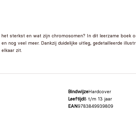
 het sterkst en wat zijn chromosomen? In dit leerzame boek on
 nog veel meer. Dankzij duidelijke uitleg, gedetailleerde illus
elkaar zit.
Bindwijze
Hardcover
Leeftijd
8 t/m 13 jaar
EAN
9783849939809