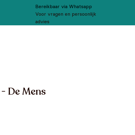
Bereikbaar via Whatsapp
Voor vragen en persoonlijk
advies
l - De Mens