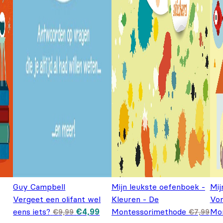
Guy Campbell
Mijn leukste oefenboek -
Mij
Vergeet een olifant wel
Kleuren - De
Vor
Oorspronkelijke prijs was: €9,99.
Huidige prijs is: €4,99.
eens iets?
€
4,99
Montessorimethode
Mo
€
9,99
€
7,99
 was: €9,99.
 €6,99.
Oorspronkelijke prijs was: €
Huidige prijs is: €5,99.
Oor