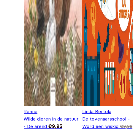
Renne
Linda Bertola
Wilde dieren in de natuur
De tovenaarsschool -
- De arend
€
9,95
Word een wiskid
€
9,99
Oorspronkelijke prijs
Huidige prijs is: