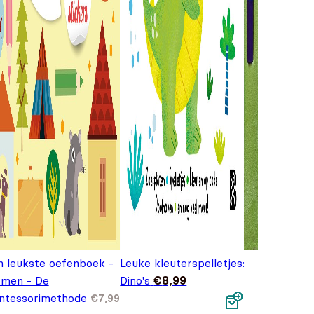
n leukste oefenboek -
Leuke kleuterspelletjes:
men - De
Dino's
€
8,99
ntessorimethode
€
7,99
7,99.
spronkelijke prijs was: €7,99.
Huidige prijs is: €5,99.