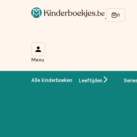
Op de hoogte blijven van onze acties?
Meld je aan voor onze nieuwsbrief en ontvang
10% korti
Wat is je voornaam?
*
Menu
Wat is je e-mailadres?
*
Alle kinderboeken
Leeftijden
Serie
Aanmelden
We gebruiken je gegevens om contact op te nemen, in