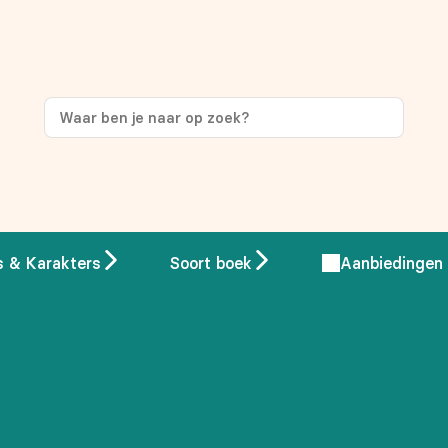
ng
op je eerste aankoop!
s & Karakters
Soort boek
Aanbiedingen
 overeenstemming met ons
privacybeleid.