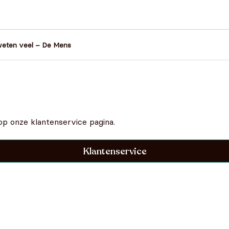
€
5,99
€
5
weten veel – De Mens
op onze klantenservice pagina.
Klantenservice