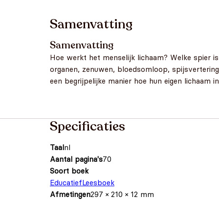
Samenvatting
Samenvatting
Hoe werkt het menselijk lichaam? Welke spier is
organen, zenuwen, bloedsomloop, spijsvertering en
een begrijpelijke manier hoe hun eigen lichaam in 
Specificaties
Taal
nl
Aantal pagina's
70
Soort boek
Educatief
Leesboek
Afmetingen
297 × 210 × 12 mm