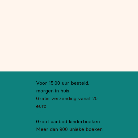
Voor 15:00 uur besteld,
morgen in huis
Gratis verzending vanaf 20
euro
Groot aanbod kinderboeken
Meer dan 900 unieke boeken