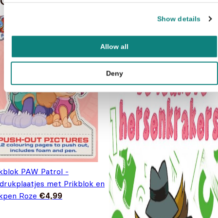
Gerelateerde boeken in de soort: Doeboek
Show details
Allow all
Deny
ikblok PAW Patrol -
tdrukplaatjes met Prikblok en
ikpen Roze
€
4,99