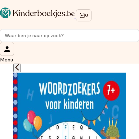
Op de hoogte blijven van onze acties?
Meld je aan voor onze nieuwsbrief en ontvang
10%
korting
op je eerste aankoop!
Wat is je voornaam?
*
Menu
Wat is je e-mailadres?
*
Aanmelden
We gebruiken je gegevens om contact op te nemen, in
overeenstemming met ons
privacybeleid.