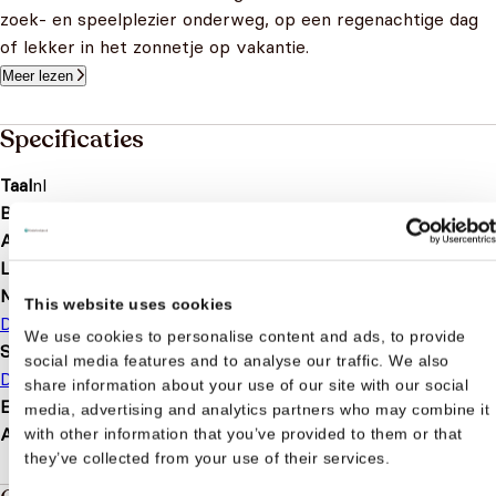
zoek- en speelplezier onderweg, op een regenachtige dag
of lekker in het zonnetje op vakantie.
Meer lezen
Specificaties
Taal
nl
Bindwijze
Softcover
Aantal pagina's
64
Leeftijd
7 t/m 9 jaar
Merk
This website uses cookies
De Ballon
We use cookies to personalise content and ads, to provide
Soort boek
social media features and to analyse our traffic. We also
Doeboek
share information about your use of our site with our social
EAN
9789403241425
media, advertising and analytics partners who may combine it
Afmetingen
271 × 201 × 1 mm
with other information that you’ve provided to them or that
they’ve collected from your use of their services.