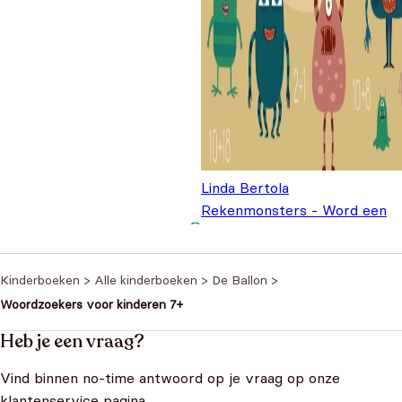
Linda Bertola
Rekenmonsters - Word een
Oorspronkelijke
Huidige pr
wiskid
€
7,99
€
9,99
prijs was: €9,99
is: €7,99.
Kinderboeken
>
Alle kinderboeken
>
De Ballon
>
Woordzoekers voor kinderen 7+
Heb je een vraag?
Vind binnen no-time antwoord op je vraag op onze
klantenservice pagina.