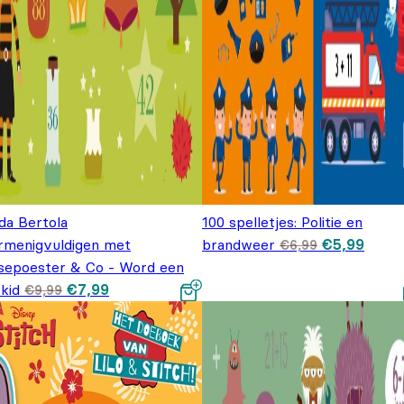
da Bertola
100 spelletjes: Politie en
Oorspronkel
Huidi
rmenigvuldigen met
brandweer
€
5,99
€
6,99
prijs was:
prijs i
sepoester & Co - Word een
€6,99.
€5,99
Oorspronkelijke
Huidige prijs
kid
€
7,99
€
9,99
prijs was: €9,99.
is: €7,99.