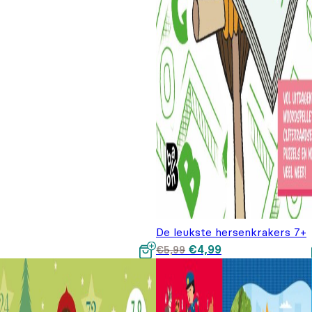
De leukste hersenkrakers 7+
Oorspronkelijke prijs
Huidige prijs is:
€
4,99
€
5,99
was: €5,99.
€4,99.