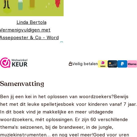
Linda Bertola
Vermenigvuldigen met
Assepoester & Co - Word
een wiskid
Oorspronkelijke
Huidige prijs
€
9,99
€
7,99
prijs was:
is: €7,99.
€9,99.
Veilig betalen
Samenvatting
Ben jij een kei in het oplossen van woordzoekers?Bewijs
het met dit leuke spelletjesboek voor kinderen vanaf 7 jaar.
In dit boek vind je makkelijke en meer uitdagende
woordzoekers, mét oplossingen. Er zijn 60 verschillende
thema's: seizoenen, bij de brandweer, in de jungle,
muziekinstrumenten… en nog veel meer!Goed voor uren