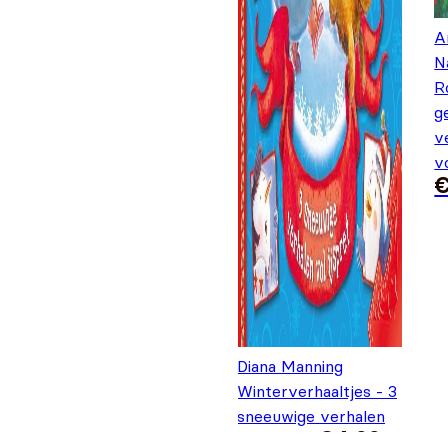
A
N
R
g
v
v
Diana Manning
Winterverhaaltjes - 3
sneeuwige verhalen
€
4,99
vol ijspret