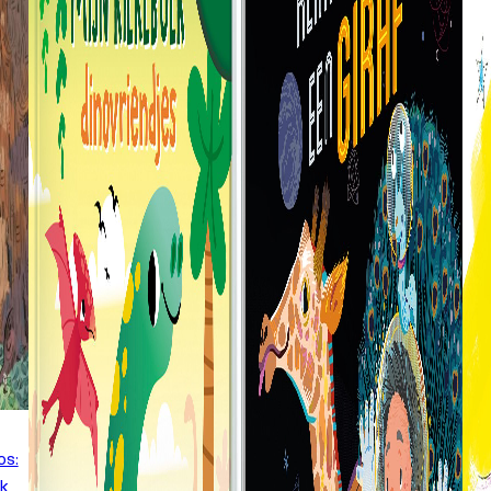
os:
jk