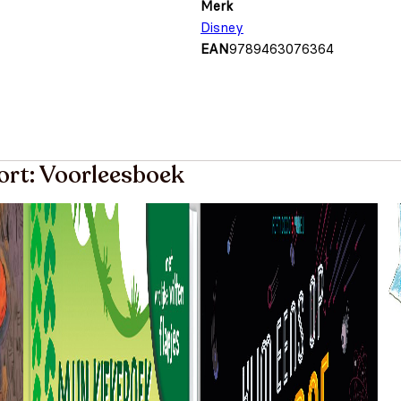
Merk
Disney
EAN
9789463076364
ort: Voorleesboek