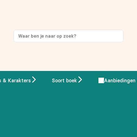
ng
op je eerste aankoop!
s & Karakters
Soort boek
Aanbiedingen
 overeenstemming met ons
privacybeleid.