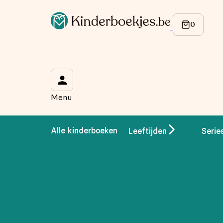
Op de hoogte blijven van onze acties?
Meld je aan voor onze nieuwsbrief en ontvang
10% korti
Wat is je voornaam?
*
Menu
Wat is je e-mailadres?
*
Alle kinderboeken
Leeftijden
Serie
Aanmelden
We gebruiken je gegevens om contact op te nemen, in