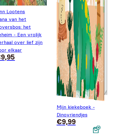
nn Lootens
ana van het
oversbos: het
eheim - Een vrolijk
erhaal over lief zijn
oor elkaar
€
9,95
Mijn kiekeboek -
Dinovriendjes
€
9,99