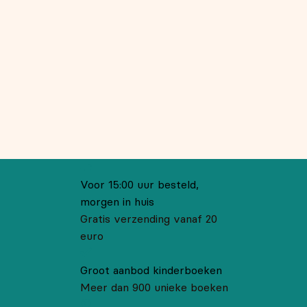
Voor 15:00 uur besteld,
morgen in huis
Gratis verzending vanaf 20
euro
Groot aanbod kinderboeken
Meer dan 900 unieke boeken