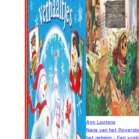
Ann Lootens
Nana van het Roversb
het geheim - Een vroli