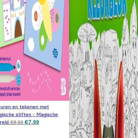
euren en tekenen met
gische stiften - Magische
Oorspronkelijke
Huidige prijs
reld
€
7,99
€
8,99
prijs was: €8,99.
is: €7,99.