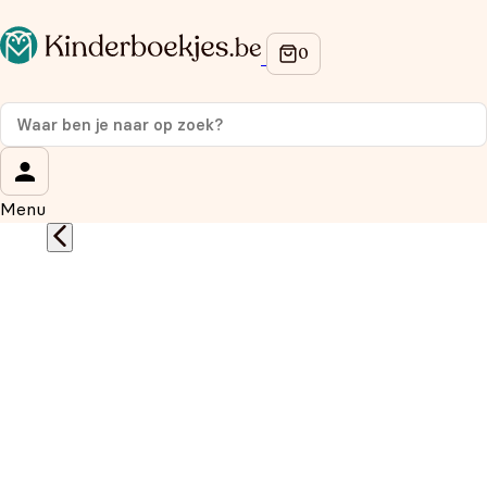
Op de hoogte blijven van onze acties?
Meld je aan voor onze nieuwsbrief en ontvang
10%
korting
op je eerste aankoop!
Wat is je voornaam?
*
Menu
Wat is je e-mailadres?
*
Aanmelden
We gebruiken je gegevens om contact op te nemen, in
overeenstemming met ons
privacybeleid.