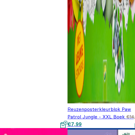
Reuzenposterkleurblok Paw
Patrol Jungle - XXL Boek
€
14
Oorspronkelijke prijs was:
Huidige prijs is: €7,99.
€
7,99
€14,99.