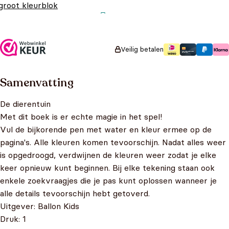
groot kleurblok
Oorspronkelijke prijs
Huidige prijs is:
€
4,99
€
2,99
was: €4,99.
€2,99.
Veilig betalen
Samenvatting
De dierentuin
Met dit boek is er echte magie in het spel!
Vul de bijkorende pen met water en kleur ermee op de
pagina's. Alle kleuren komen tevoorschijn. Nadat alles weer
is opgedroogd, verdwijnen de kleuren weer zodat je elke
keer opnieuw kunt beginnen. Bij elke tekening staan ook
enkele zoekvraagjes die je pas kunt oplossen wanneer je
alle details tevoorschijn hebt getoverd.
Uitgever: Ballon Kids
Druk: 1