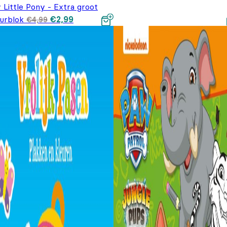
 Little Pony - Extra groot
Oorspronkelijke
Huidige
eurblok
€
2,99
€
4,99
prijs was:
prijs is:
€4,99.
€2,99.