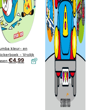
umba kleur- en
tickerboek - Vrolijk
€
4,99
asen