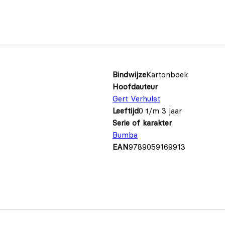
Bindwijze
Kartonboek
Hoofdauteur
Gert Verhulst
Leeftijd
0 t/m 3 jaar
Serie of karakter
Bumba
EAN
9789059169913