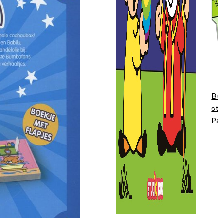
B
s
P