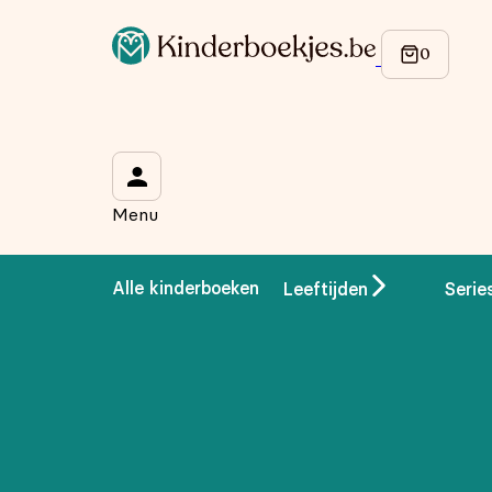
Op de hoogte blijven van onze acties?
Meld je aan voor onze nieuwsbrief en ontvang
10% korti
Wat is je voornaam?
*
Menu
Wat is je e-mailadres?
*
Alle kinderboeken
Leeftijden
Serie
Aanmelden
We gebruiken je gegevens om contact op te nemen, in