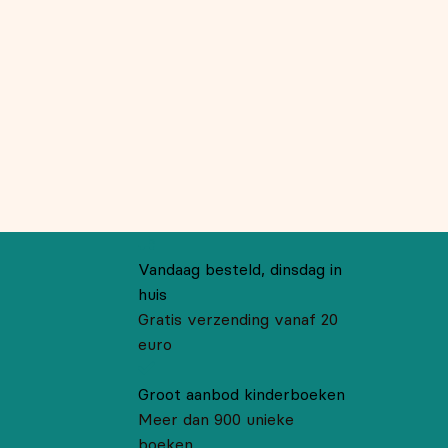
Vandaag besteld, dinsdag in
huis
Gratis verzending vanaf 20
euro
Groot aanbod kinderboeken
Meer dan 900 unieke
boeken