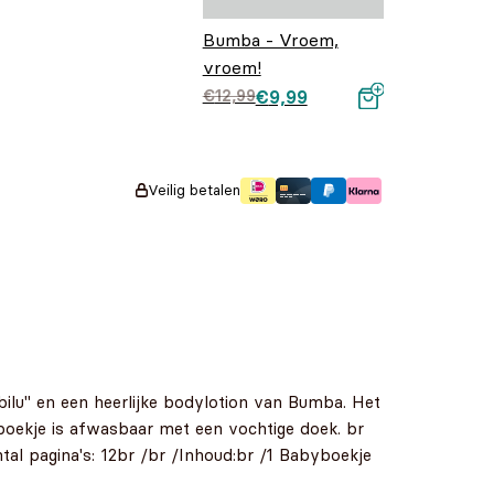
Bumba - Vroem,
vroem!
Oorspronkelijke
Huidige prijs is:
€
12,99
€
9,99
prijs was:
€9,99.
€12,99.
Veilig betalen
ilu" en een heerlijke bodylotion van Bumba. Het
 boekje is afwasbaar met een vochtige doek. br
tal pagina's: 12br /br /Inhoud:br /1 Babyboekje