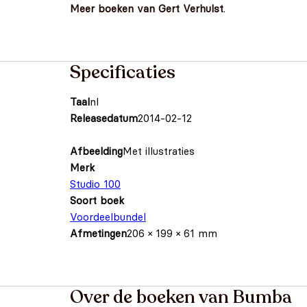
Meer boeken van Gert Verhulst
.
Specificaties
Taal
nl
Releasedatum
2014-02-12
Afbeelding
Met illustraties
Merk
Studio 100
Soort boek
Voordeelbundel
Afmetingen
206 × 199 × 61 mm
Over de boeken van Bumba