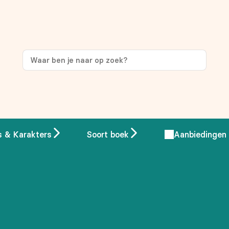
ng
op je eerste aankoop!
s & Karakters
Soort boek
Aanbiedingen
 overeenstemming met ons
privacybeleid.