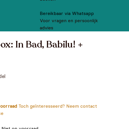
Bereikbaar via Whatsapp
Voor vragen en persoonlijk
advies
x: In Bad, Babilu! +
del
oorraad
Toch geïnteresseerd? Neem contact
ce
Niet op voorraad