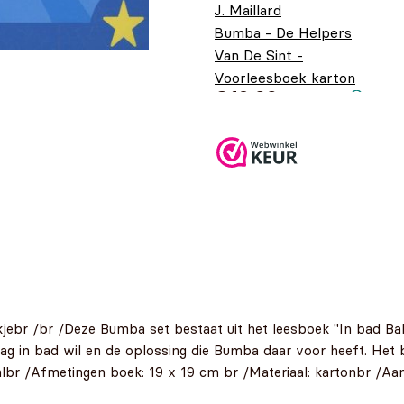
J. Maillard
Bumba - De Helpers
Van De Sint -
Voorleesboek karton
€
12,99
br /br /Deze Bumba set bestaat uit het leesboek "In bad Bab
raag in bad wil en de oplossing die Bumba daar voor heeft. Het
mlbr /Afmetingen boek: 19 x 19 cm br /Materiaal: kartonbr /Aan