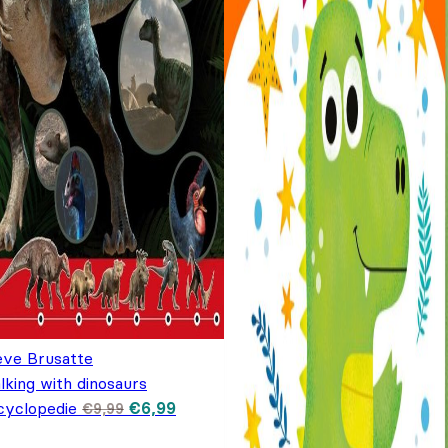
eve Brusatte
lking with dinosaurs
Oorspronkelijke prijs was: €9,99.
Huidige prijs is: €6,99.
cyclopedie
€
6,99
€
9,99