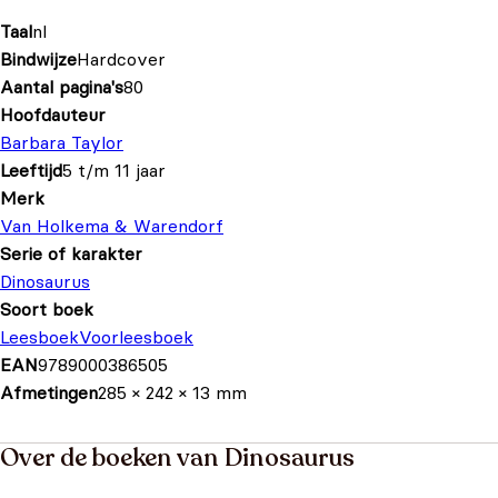
Taal
nl
Bindwijze
Hardcover
Aantal pagina's
80
Hoofdauteur
Barbara Taylor
Leeftijd
5 t/m 11 jaar
Merk
Van Holkema & Warendorf
Serie of karakter
Dinosaurus
Soort boek
Leesboek
Voorleesboek
EAN
9789000386505
Afmetingen
285 × 242 × 13 mm
Over de boeken van Dinosaurus