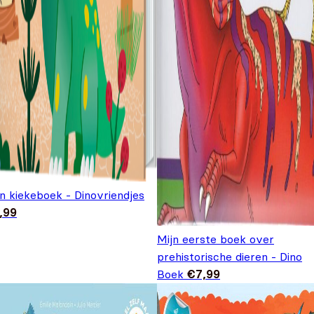
n kiekeboek - Dinovriendjes
,99
Mijn eerste boek over
prehistorische dieren - Dino
Boek
€
7,99