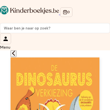
Op de hoogte blijven van onze acties?
Meld je aan voor onze nieuwsbrief en ontvang
10%
korting
op je eerste aankoop!
Wat is je voornaam?
*
Menu
Wat is je e-mailadres?
*
Aanmelden
We gebruiken je gegevens om contact op te nemen, in
overeenstemming met ons
privacybeleid.