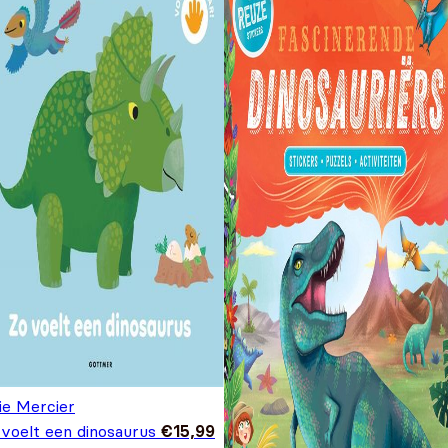
ie Mercier
 voelt een dinosaurus
€
15,99