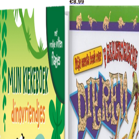
€
8,99