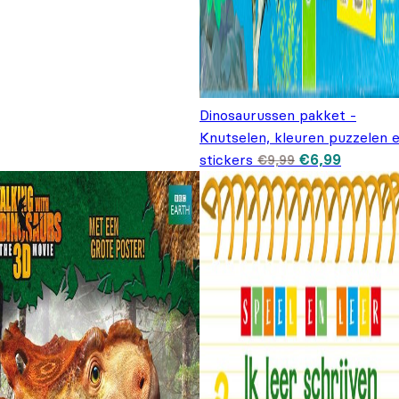
Dinosaurussen pakket -
Knutselen, kleuren puzzelen 
Oorspronkelij
Huidige
stickers
€
6,99
€
9,99
prijs was:
prijs is:
€9,99.
€6,99.