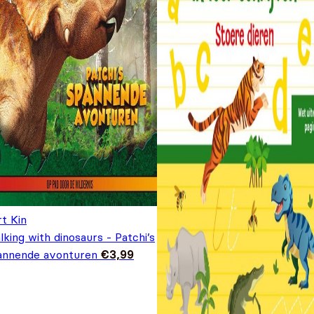
t Kin
king with dinosaurs - Patchi’s
annende avonturen
€
3,99