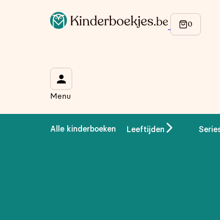
Op de hoogte blijven van onze acties?
Meld je aan voor onze nieuwsbrief en ontvang
10% korti
Wat is je voornaam?
*
Menu
Wat is je e-mailadres?
*
Alle kinderboeken
Leeftijden
Serie
Aanmelden
We gebruiken je gegevens om contact op te nemen, in