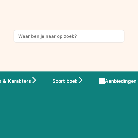
ng
op je eerste aankoop!
s & Karakters
Soort boek
Aanbiedingen
 overeenstemming met ons
privacybeleid.