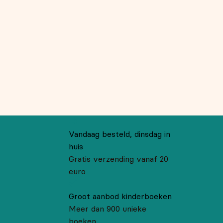
Vandaag besteld, dinsdag in
huis
Gratis verzending vanaf 20
euro
Groot aanbod kinderboeken
Meer dan 900 unieke
boeken