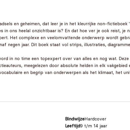
adsels en geheimen, dat leer je in het kleurrijke non-fictiebo
es in ons heelal onzichtbaar is? En dat hoe ver je ook reist, je n
xpert. Het complexe en veelomvattende onderwerp wordt gebrac
af negen jaar. Dit boek staat vol strips, illustraties, diagramm
ord in no time een topexpert over van alles en nog wat. Deze s
tieauteurs, meegelezen door absolute helden in elk vakgebied 
vocabulaire en begrip van onderwerpen als het klimaat, het univ
Bindwijze
Hardcover
Leeftijd
9 t/m 14 jaar