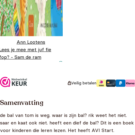
Ann Lootens
Lees je mee met juf fie
fop? - Sam de ram
Oorspronkelijke prijs
Huidige prijs is:
€
18,95
€
14,95
was: €18,95.
€14,95.
Veilig betalen
Samenvatting
de bal van tom is weg. waar is zijn bal? rik weet het niet.
saar en kaat ook niet. heeft een dief de bal? Dit is een boek
voor kinderen die leren lezen. Het heeft AVI Start.