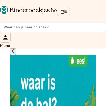
Op de hoogte blijven van onze acties?
Meld je aan voor onze nieuwsbrief en ontvang
10%
korting
op je eerste aankoop!
Wat is je voornaam?
*
Menu
Wat is je e-mailadres?
*
Aanmelden
We gebruiken je gegevens om contact op te nemen, in
overeenstemming met ons
privacybeleid.