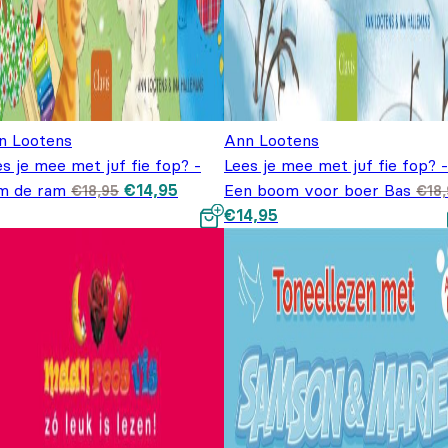
n Lootens
Ann Lootens
s je mee met juf fie fop? -
Lees je mee met juf fie fop? -
Oorspronkelijke
Huidige
m de ram
€
14,95
Een boom voor boer Bas
€
18,95
€
18
prijs was:
prijs is:
Oorspronkelijke prijs was:
Huidige prijs is: €14,9
€
14,95
€18,95.
€14,95.
€18,95.