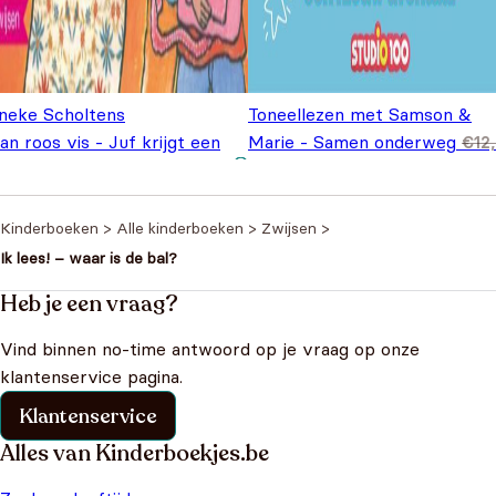
neke Scholtens
Toneellezen met Samson &
n roos vis - Juf krijgt een
Marie - Samen onderweg
€
12
Oorspronkelijke prijs was:
Huidige prijs is: €9,99.
by
€
9,99
€
9,99
€12,99.
Kinderboeken
>
Alle kinderboeken
>
Zwijsen
>
Ik lees! – waar is de bal?
Heb je een vraag?
Vind binnen no-time antwoord op je vraag op onze
klantenservice pagina.
Klantenservice
Alles van Kinderboekjes.be