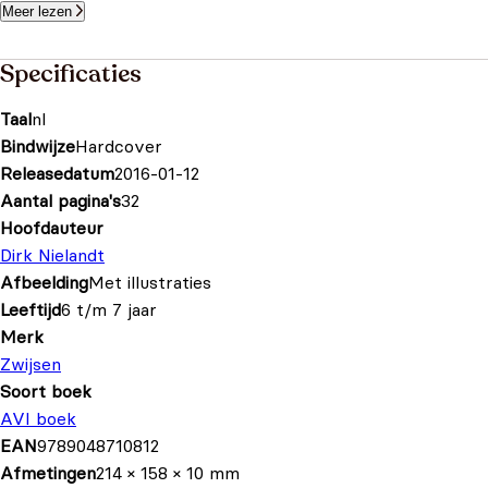
Meer lezen
Specificaties
Taal
nl
Bindwijze
Hardcover
Releasedatum
2016-01-12
Aantal pagina's
32
Hoofdauteur
Dirk Nielandt
Afbeelding
Met illustraties
Leeftijd
6 t/m 7 jaar
Merk
Zwijsen
Soort boek
AVI boek
EAN
9789048710812
Afmetingen
214 × 158 × 10 mm