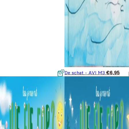
De schat - AVI M3
€
6,95