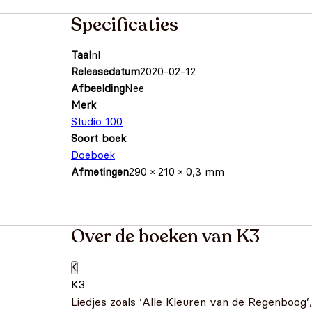
Specificaties
Taal
nl
Releasedatum
2020-02-12
Afbeelding
Nee
Merk
Studio 100
Soort boek
Doeboek
Afmetingen
290 × 210 × 0,3 mm
Over de boeken van K3
K3
Liedjes zoals ‘Alle Kleuren van de Regenboog’, 