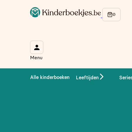
Op de hoogte blijven van onze acties?
Meld je aan voor onze nieuwsbrief en ontvang
10% korti
Wat is je voornaam?
*
Menu
Wat is je e-mailadres?
*
Alle kinderboeken
Leeftijden
Serie
Aanmelden
We gebruiken je gegevens om contact op te nemen, in