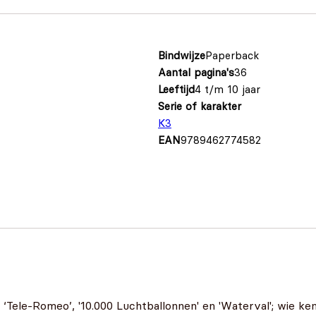
Bindwijze
Paperback
Aantal pagina's
36
Leeftijd
4 t/m 10 jaar
Serie of karakter
K3
EAN
9789462774582
‘Tele-Romeo’, '10.000 Luchtballonnen' en 'Waterval'; wie kent