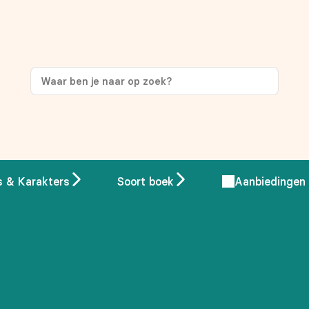
ng
op je eerste aankoop!
s & Karakters
Soort boek
Aanbiedingen
 overeenstemming met ons
privacybeleid.