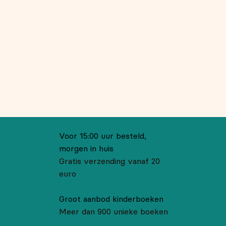
Voor 15:00 uur besteld,
morgen in huis
Gratis verzending vanaf 20
euro
Groot aanbod kinderboeken
Meer dan 900 unieke boeken