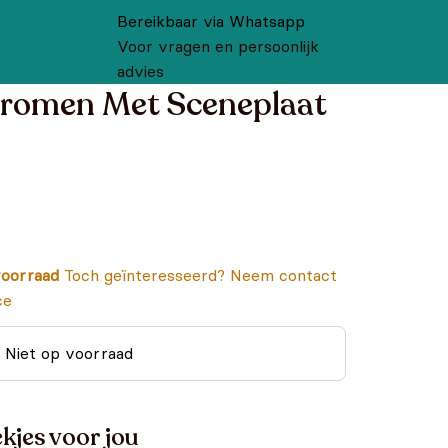
Bereikbaar via Whatsapp
Voor vragen en persoonlijk
advies
romen Met Sceneplaat
oorraad
Toch geïnteresseerd? Neem contact
ce
Niet op voorraad
kjes voor jou