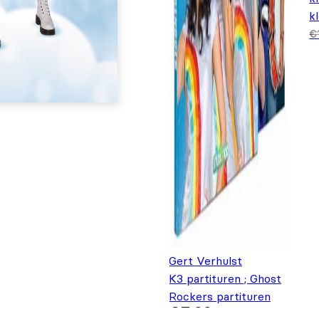
k
O
H
€
€
Gert Verhulst
K3 partituren ; Ghost
Rockers partituren
€
7,99