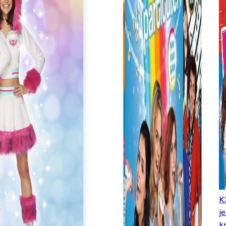
K
j
k