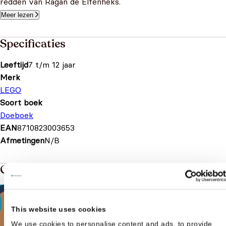
redden van Ragan de Elfenheks.
Meer lezen
Specificaties
Leeftijd
7 t/m 12 jaar
Merk
LEGO
Soort boek
Doeboek
EAN
8710823003653
Afmetingen
N/B
Gerelateerde boeken in de soort: Doeboek
This website uses cookies
We use cookies to personalise content and ads, to provide