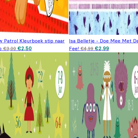
w Patrol Kleurboek stip naar
Isa Belletje - Doe Mee Met D
Oorspronkelijke prijs was: €3,00.
Huidige prijs is: €2,50.
Oorspronkelijke
Huidige
p
€
2,50
Fee!
€
2,99
€
3,00
€
4,99
prijs was: €4,99.
prijs is:
€2,99.