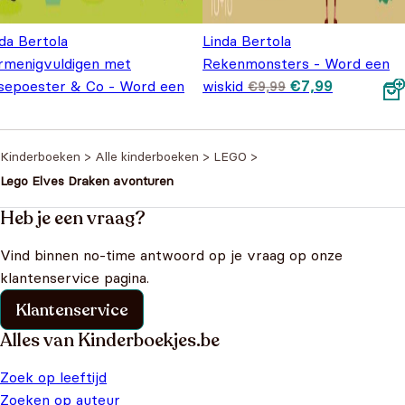
da Bertola
Linda Bertola
rmenigvuldigen met
Rekenmonsters - Word een
Oorspronkelijke
Huidige
sepoester & Co - Word een
wiskid
€
7,99
€
9,99
prijs was:
prijs is:
Oorspronkelijke prijs was: €9,99.
Huidige prijs is: €7,99.
kid
€
7,99
€
9,99
€9,99.
€7,99.
Kinderboeken
>
Alle kinderboeken
>
LEGO
>
Lego Elves Draken avonturen
Heb je een vraag?
Vind binnen no-time antwoord op je vraag op onze
klantenservice pagina.
Klantenservice
Alles van Kinderboekjes.be
Zoek op leeftijd
Zoeken op auteur