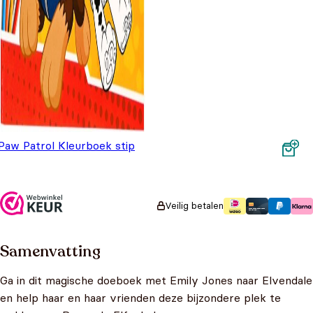
Paw Patrol Kleurboek stip
naar stip
Oorspronkelijke prijs was: €3,00.
Huidige prijs is: €2,50.
€
3,00
€
2,50
Veilig betalen
Samenvatting
Ga in dit magische doeboek met Emily Jones naar Elvendale
en help haar en haar vrienden deze bijzondere plek te