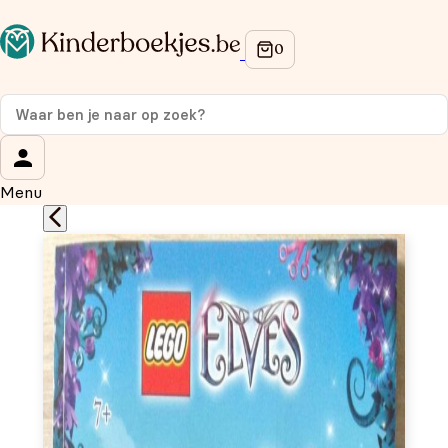
Op de hoogte blijven van onze acties?
Meld je aan voor onze nieuwsbrief en ontvang
10%
korting
op je eerste aankoop!
Wat is je voornaam?
*
Menu
Wat is je e-mailadres?
*
Aanmelden
We gebruiken je gegevens om contact op te nemen, in
overeenstemming met ons
privacybeleid.