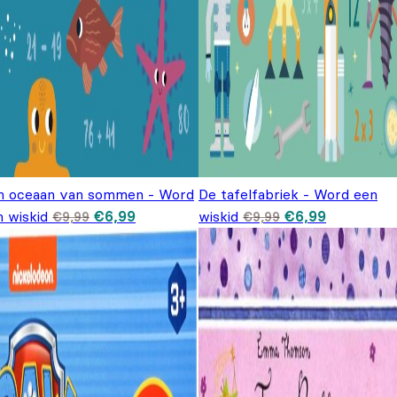
n oceaan van sommen - Word
De tafelfabriek - Word een
Oorspronkelijke prijs was: €9,99.
Huidige prijs is: €6,99.
Oorspronkelijke
Huidige
n wiskid
€
6,99
wiskid
€
6,99
€
9,99
€
9,99
prijs was:
prijs is:
€9,99.
€6,99.