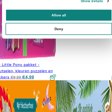
Show details
Allow all
Deny
 Little Pony pakket -
utselen, kleuren puzzelen en
Oorspronkelijke
Huidige
ckers
€
4,99
€
9,99
prijs was: €9,99.
prijs is:
€4,99.