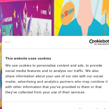
This website uses cookies
We use cookies to personalise content and ads, to provide
social media features and to analyse our traffic. We also
share information about your use of our site with our social
media, advertising and analytics partners who may combine it
with other information that you’ve provided to them or that
Toverfee en haar vriendjes -
they’ve collected from your use of their services.
Oorsp
Met 100 stickers
€
3,9
€
4,99
prijs 
€4,99