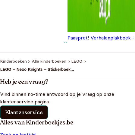
Paaspret! Verhalenplakboek -
paashaas en zijn vriendjes
€
3
Kinderboeken
>
Alle kinderboeken
>
LEGO
>
LEGO – Nexo Knights – Stickerboek
met meer dan 250 herbruikbare
stickers
Heb je een vraag?
Vind binnen no-time antwoord op je vraag op onze
klantenservice pagina.
Klantenservice
Alles van Kinderboekjes.be
Zoek op leeftijd