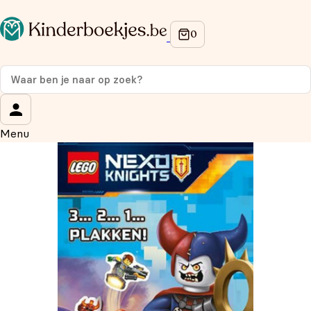
Op de hoogte blijven van onze acties?
Meld je aan voor onze nieuwsbrief en ontvang
10%
korting
op je eerste aankoop!
Wat is je voornaam?
*
Menu
Wat is je e-mailadres?
*
Aanmelden
We gebruiken je gegevens om contact op te nemen, in
overeenstemming met ons
privacybeleid.