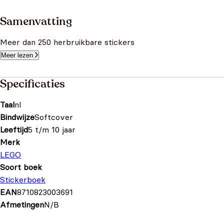
Samenvatting
Meer dan 250 herbruikbare stickers
Meer lezen
Specificaties
Taal
nl
Bindwijze
Softcover
Leeftijd
5 t/m 10 jaar
Merk
LEGO
Soort boek
Stickerboek
EAN
8710823003691
Afmetingen
N/B