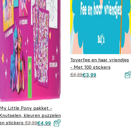
Toverfee en haar vriendjes
- Met 100 stickers
Oorspronkelijke prij
Huidige prijs is:
€
4,99
€
3,99
was: €4,99.
€3,99.
My Little Pony pakket -
Knutselen, kleuren puzzelen
en stickers
Oorspronkelijke
Huidige
€
9,99
€
4,99
prijs was:
prijs is: