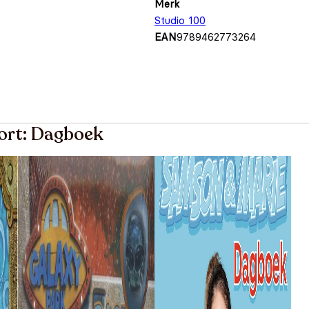
Merk
Studio 100
EAN
9789462773264
oort: Dagboek