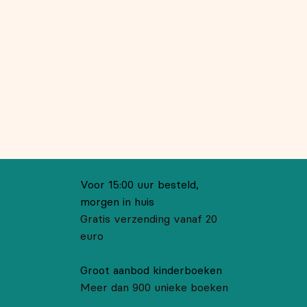
Voor 15:00 uur besteld,
morgen in huis
Gratis verzending vanaf 20
euro
Groot aanbod kinderboeken
Meer dan 900 unieke boeken