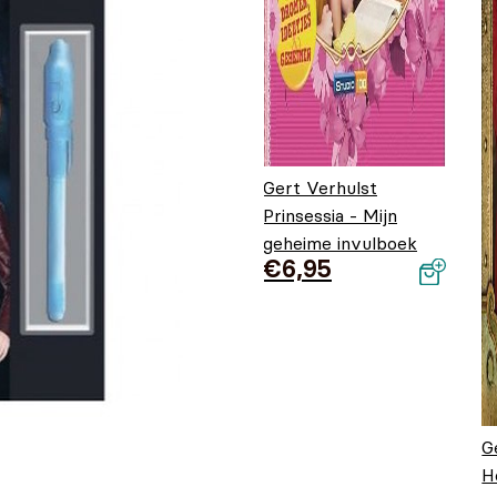
Gert Verhulst
Prinsessia - Mijn
geheime invulboek
€
6,95
G
H