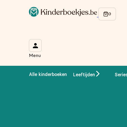
Op de hoogte blijven van onze acties?
Meld je aan voor onze nieuwsbrief en ontvang
10% korti
Wat is je voornaam?
*
Menu
Wat is je e-mailadres?
*
Alle kinderboeken
Leeftijden
Serie
Aanmelden
We gebruiken je gegevens om contact op te nemen, in