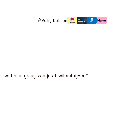
€
8,99
€
6,99
013
Veilig betalen
je wel heel graag van je af wil schrijven?