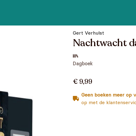
Gert Verhulst
Nachtwacht d
Dagboek
€ 9,99
Geen boeken meer op v
op met de klantenservi