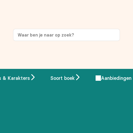
ng
op je eerste aankoop!
s & Karakters
Soort boek
Aanbiedingen
 overeenstemming met ons
privacybeleid.