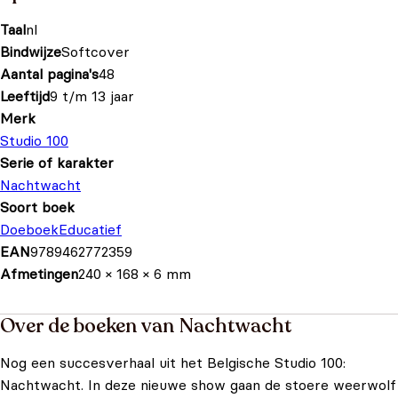
Taal
nl
Bindwijze
Softcover
Aantal pagina's
48
Leeftijd
9 t/m 13 jaar
Merk
Studio 100
Serie of karakter
Nachtwacht
Soort boek
Doeboek
Educatief
EAN
9789462772359
Afmetingen
240 × 168 × 6 mm
Over de boeken van Nachtwacht
Nog een succesverhaal uit het Belgische Studio 100:
Nachtwacht. In deze nieuwe show gaan de stoere weerwolf