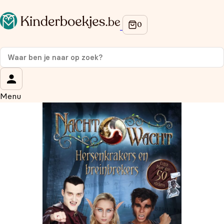
Op de hoogte blijven van onze acties?
Meld je aan voor onze nieuwsbrief en ontvang
10%
korting
op je eerste aankoop!
Wat is je voornaam?
*
Menu
Wat is je e-mailadres?
*
Aanmelden
We gebruiken je gegevens om contact op te nemen, in
overeenstemming met ons
privacybeleid.