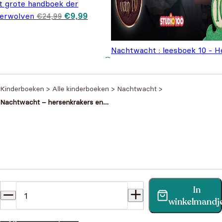
t grote handboek der
Oorspronkelijke
Huidige
erwolven
€
9,99
€
24,99
prijs was:
prijs is:
€24,99.
€9,99.
Nachtwacht : leesboek 10 - H
uur van het kwaad
€
7,99
Kinderboeken
>
Alle kinderboeken
>
Nachtwacht
>
Nachtwacht – hersenkrakers en
breinbrekers
Heb je een vraag?
In
Vind binnen no-time antwoord op je vraag op onze
winkelmandj
klantenservice pagina.