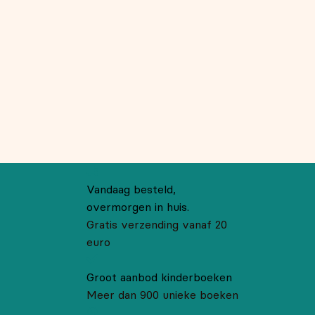
Vandaag besteld,
overmorgen in huis.
Gratis verzending vanaf 20
euro
Groot aanbod kinderboeken
Meer dan 900 unieke boeken