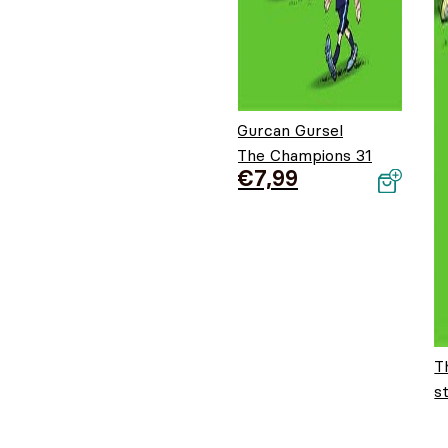
Gurcan Gursel
The Champions 31
€
7,99
T
s
O
H
€
p
€