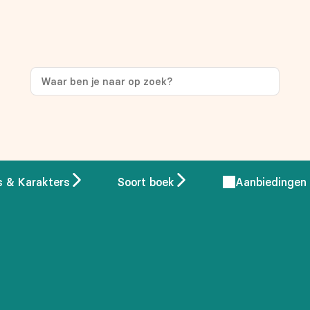
ng
op je eerste aankoop!
s & Karakters
Soort boek
Aanbiedingen
 overeenstemming met ons
privacybeleid.