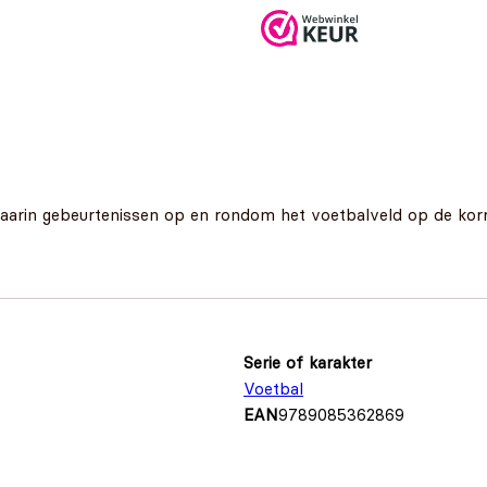
€
 waarin gebeurtenissen op en rondom het voetbalveld op de ko
Serie of karakter
Voetbal
EAN
9789085362869