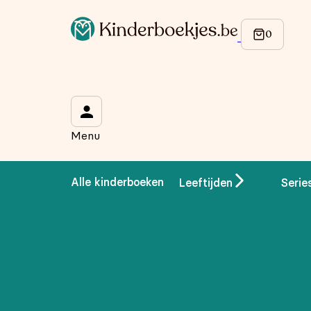
Op de hoogte blijven van onze acties?
Meld je aan voor onze nieuwsbrief en ontvang
10% korti
Wat is je voornaam?
*
Menu
Wat is je e-mailadres?
*
Alle kinderboeken
Leeftijden
Serie
Aanmelden
We gebruiken je gegevens om contact op te nemen, in