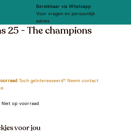
Bereikbaar via Whatsapp
Voor vragen en persoonlijk
advies
s 25 - The champions
oorraad
Toch geïnteresseerd? Neem contact
ce
Niet op voorraad
kjes voor jou