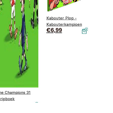
Kabouter Plop -
Kabouterkampioen
€
6,99
he Champions 31
tripboek
orspronkelijke
uidige prijs is:
7,95
€
5,99
rijs was:
5,99.