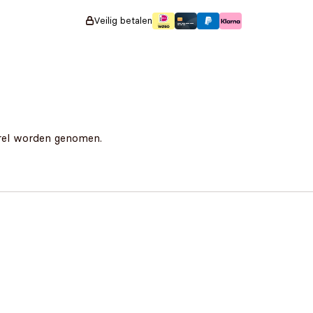
7,95.
Veilig betalen
rrel worden genomen.