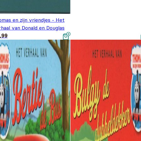
mas en zijn vriendjes - Het
rhaal van Donald en Douglas
,99