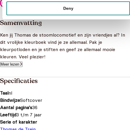
Veilig betalen
Deny
Samenvatting
Ken jij Thomas de stoomlocomotief en zijn vriendjes al? In
dit vrolijke kleurboek vind je ze allemaal. Pak je
kleurpotloden en je stiften en geef ze allemaal mooie
kleuren. Veel plezier!
Meer lezen
Specificaties
Taal
nl
Bindwijze
Softcover
Aantal pagina's
36
Leeftijd
3 t/m 7 jaar
Serie of karakter
Thomas de Trein