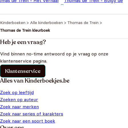
omas de Trein - Het verhaal
Thomas de Trein - Bulgy de
n Bertie de Bus
€
3,99
Dubbeldekker
€
3,99
Kinderboeken
>
Alle kinderboeken
>
Thomas de Trein
>
Thomas de Trein kleurboek
Heb je een vraag?
Vind binnen no-time antwoord op je vraag op onze
klantenservice pagina.
Klantenservice
Alles van Kinderboekjes.be
Zoek op leeftijd
Zoeken op auteur
Zoek naar merken
Zoek naar series of karakters
Zoek naar een soort boek
Over ons