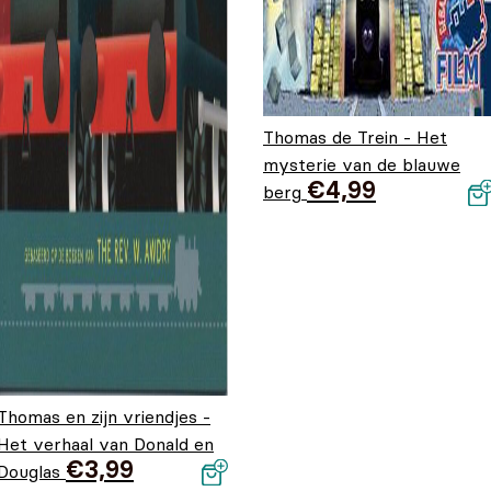
Thomas de Trein - Het
mysterie van de blauwe
€
4,99
berg
Thomas en zijn vriendjes -
Het verhaal van Donald en
€
3,99
Douglas