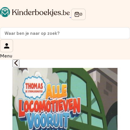
Op de hoogte blijven van onze acties?
Meld je aan voor onze nieuwsbrief en ontvang
10%
korting
op je eerste aankoop!
Wat is je voornaam?
*
Menu
Wat is je e-mailadres?
*
Aanmelden
We gebruiken je gegevens om contact op te nemen, in
overeenstemming met ons
privacybeleid.