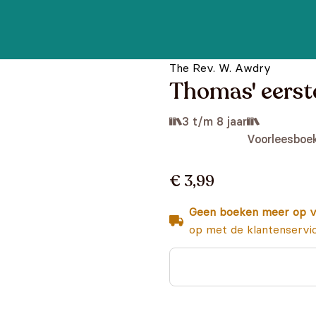
The Rev. W. Awdry
Thomas' eerste
3 t/m 8 jaar
Voorleesboe
€ 3,99
Geen boeken meer op v
op met de klantenservi