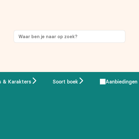
ng
op je eerste aankoop!
s & Karakters
Soort boek
Aanbiedingen
 overeenstemming met ons
privacybeleid.