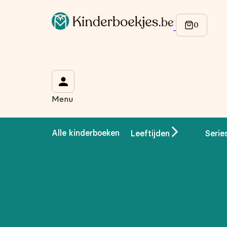
Op de hoogte blijven van onze acties?
Meld je aan voor onze nieuwsbrief en ontvang
10% korti
Wat is je voornaam?
*
Menu
Wat is je e-mailadres?
*
Alle kinderboeken
Leeftijden
Serie
Aanmelden
We gebruiken je gegevens om contact op te nemen, in