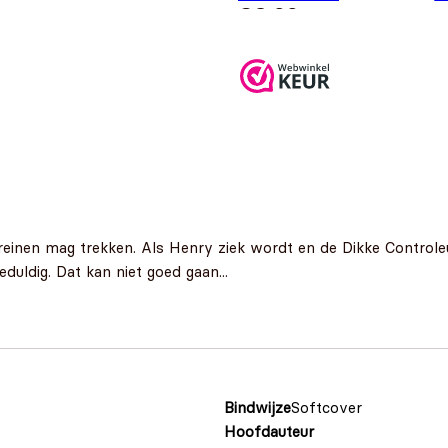
€
3,99
D
inen mag trekken. Als Henry ziek wordt en de Dikke Controleu
duldig. Dat kan niet goed gaan...
Bindwijze
Softcover
Hoofdauteur