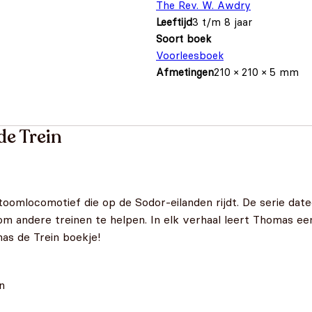
The Rev. W. Awdry
Leeftijd
3 t/m 8 jaar
Soort boek
Voorleesboek
Afmetingen
210 × 210 × 5 mm
e Trein
oomlocomotief die op de Sodor-eilanden rijdt. De serie dateer
is om andere treinen te helpen. In elk verhaal leert Thomas 
as de Trein boekje!
n