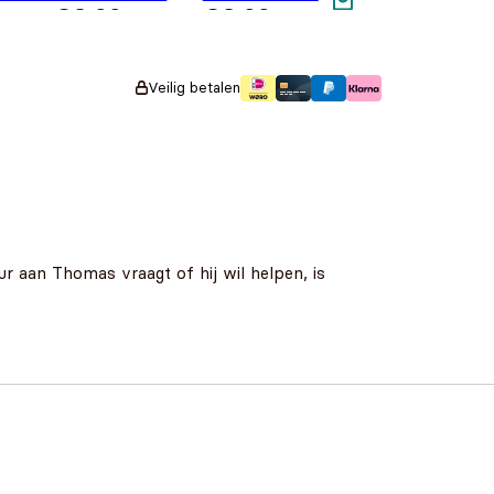
€
3,99
€
3,99
ouglas
Veilig betalen
r aan Thomas vraagt of hij wil helpen, is