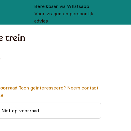
Bereikbaar via Whatsapp
Voor vragen en persoonlijk
advies
 trein
k
oorraad
Toch geïnteresseerd? Neem contact
ce
Niet op voorraad