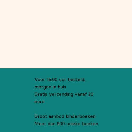
Voor 15:00 uur besteld,
morgen in huis
Gratis verzending vanaf 20
euro
Groot aanbod kinderboeken
Meer dan 900 unieke boeken