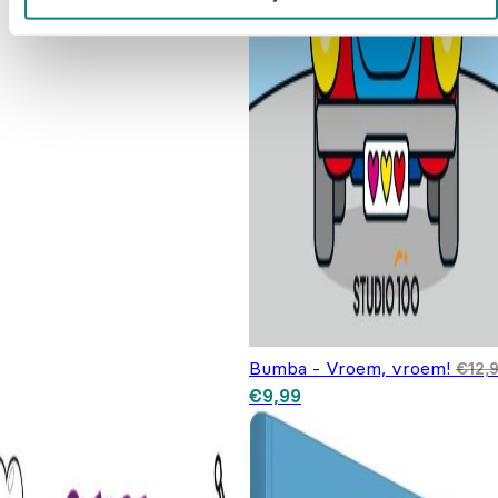
Bumba - Vroem, vroem!
€
12,
Oorspronkelijke prijs was:
Huidige prijs is: €9,99.
€
9,99
€12,99.