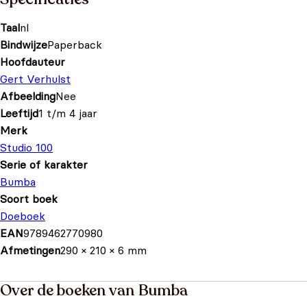
Taal
nl
Bindwijze
Paperback
Hoofdauteur
Gert Verhulst
Afbeelding
Nee
Leeftijd
1 t/m 4 jaar
Merk
Studio 100
Serie of karakter
Bumba
Soort boek
Doeboek
EAN
9789462770980
Afmetingen
290 × 210 × 6 mm
Over de boeken van Bumba