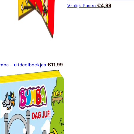
Vrolijk Pasen
€
4,99
mba - uitdeelboekjes
€
11,99