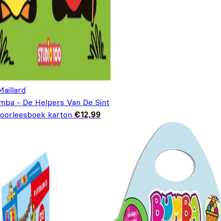
Maillard
mba - De Helpers Van De Sint
Voorleesboek karton
€
12,99