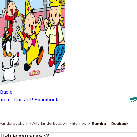
 Baele
mba - Dag Juf! Foamboek
Oorspronkelijke prijs was: €9,99.
Huidige prijs is: €7,99.
€
7,99
,99
Kinderboeken
>
Alle kinderboeken
>
Bumba
>
Bumba – Doeboek
Heb je een vraag?