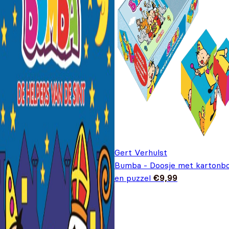
Gert Verhulst
Bumba - Doosje met kartonb
en puzzel
€
9,99