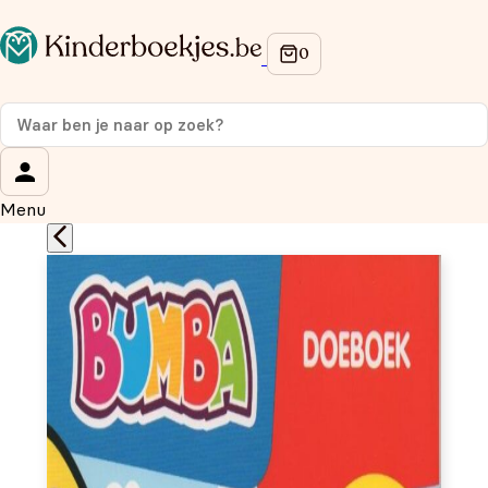
Op de hoogte blijven van onze acties?
Meld je aan voor onze nieuwsbrief en ontvang
10%
korting
op je eerste aankoop!
Wat is je voornaam?
*
Menu
Wat is je e-mailadres?
*
Aanmelden
We gebruiken je gegevens om contact op te nemen, in
overeenstemming met ons
privacybeleid.