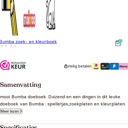
Bumba zoek- en kleurboek
€
6,99
Veilig betalen
Samenvatting
mooi Bumba doeboek .Duizend en een dingen in dit leuke
doeboek van Bumba : spelletjes,zoekplaten en kleurplaten.
Meer lezen
Specificaties