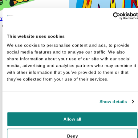
mba : kartonboek - schrijf en
s
€
12,99
This website uses cookies
We use cookies to personalise content and ads, to provide
social media features and to analyse our traffic. We also
share information about your use of our site with our social
media, advertising and analytics partners who may combine it
with other information that you’ve provided to them or that
they’ve collected from your use of their services.
Show details
Allow all
Deny