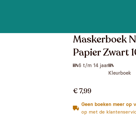
Maskerboek N
Papier Zwart 1
6 t/m 14 jaar
Kleurboek
€ 7,99
Geen boeken meer op v
op met de klantenservi