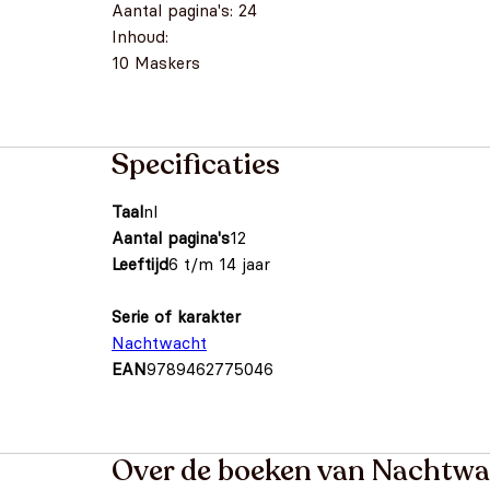
Aantal pagina's: 24
Inhoud:
10 Maskers
Specificaties
Taal
nl
Aantal pagina's
12
Leeftijd
6 t/m 14 jaar
Serie of karakter
Nachtwacht
EAN
9789462775046
Over de boeken van Nachtw