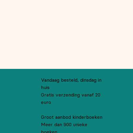
Vandaag besteld, dinsdag in
huis
Gratis verzending vanaf 20
euro
Groot aanbod kinderboeken
Meer dan 900 unieke
boeken