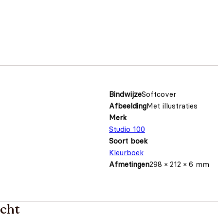
Bindwijze
Softcover
Afbeelding
Met illustraties
Merk
Studio 100
Soort boek
Kleurboek
Afmetingen
298 × 212 × 6 mm
acht