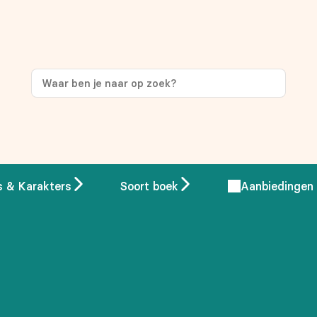
ng
op je eerste aankoop!
s & Karakters
Soort boek
Aanbiedingen
 overeenstemming met ons
privacybeleid.