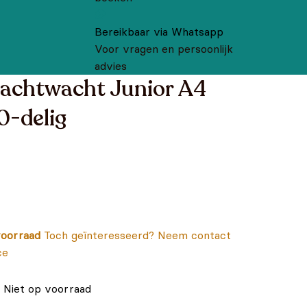
Bereikbaar via Whatsapp
Voor vragen en persoonlijk
advies
achtwacht Junior A4
0-delig
oorraad
Toch geïnteresseerd? Neem contact
ce
Niet op voorraad