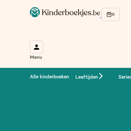
Op de hoogte blijven van onze acties?
Meld je aan voor onze nieuwsbrief en ontvang
10% korti
Wat is je voornaam?
*
Menu
Wat is je e-mailadres?
*
Alle kinderboeken
Leeftijden
Serie
Aanmelden
We gebruiken je gegevens om contact op te nemen, in