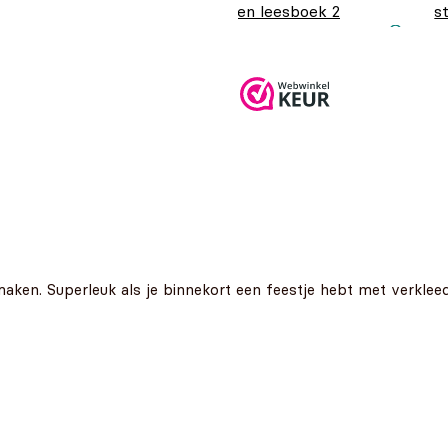
en leesboek 2
s
Oorspronkelijke
Huidige prijs is:
O
H
€
14,99
€
9,99
€
prijs was:
€9,99.
p
€
€14,99.
€
aken. Superleuk als je binnekort een feestje hebt met verklee