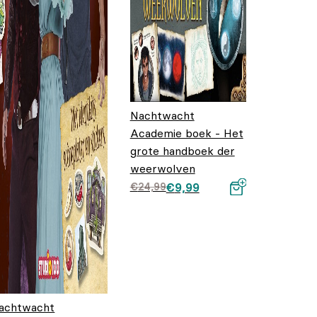
Nachtwacht
Academie boek - Het
grote handboek der
weerwolven
Oorspronkelijke
Huidige prijs is:
€
24,99
€
9,99
prijs was:
€9,99.
€24,99.
achtwacht