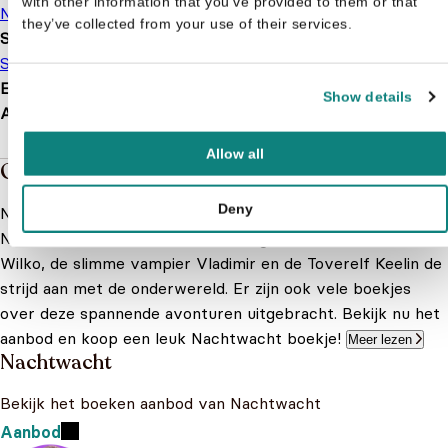
with other information that you’ve provided to them or that
Nachtwacht
they’ve collected from your use of their services.
Soort boek
Stickerboek
EAN
9789462774711
Show details
Afmetingen
297 × 210 × 5 mm
Allow all
Over de boeken van Nachtwacht
Deny
Nog een succesverhaal uit het Belgische Studio 100:
Nachtwacht. In deze nieuwe show gaan de stoere weerwolf
Wilko, de slimme vampier Vladimir en de Toverelf Keelin de
strijd aan met de onderwereld. Er zijn ook vele boekjes
over deze spannende avonturen uitgebracht. Bekijk nu het
aanbod en koop een leuk Nachtwacht boekje!
Meer lezen
Nachtwacht
Bekijk het boeken aanbod van Nachtwacht
Aanbod