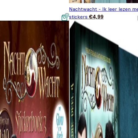
Nachtwacht - Ik leer lezen m
stickers
€
4,99