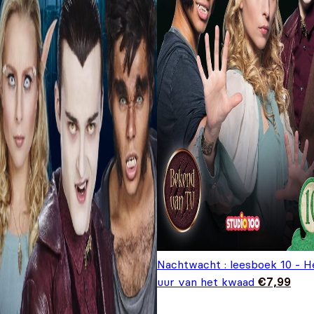
Nachtwacht : leesboek 10 - H
uur van het kwaad
€
7,99