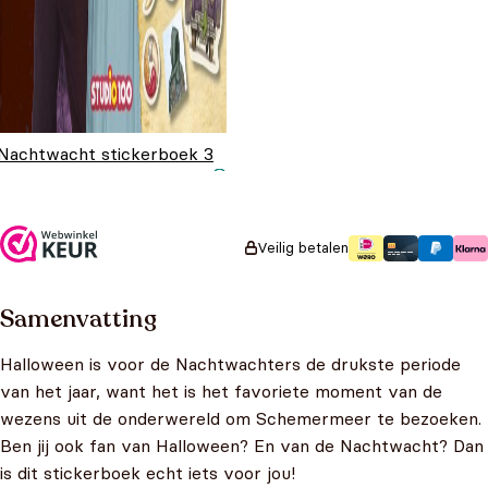
Nachtwacht stickerboek 3
Oorspronkelijke prijs
Huidige prijs is:
€
8,99
€
5,99
was: €8,99.
€5,99.
Veilig betalen
Samenvatting
Halloween is voor de Nachtwachters de drukste periode
van het jaar, want het is het favoriete moment van de
wezens uit de onderwereld om Schemermeer te bezoeken.
Ben jij ook fan van Halloween? En van de Nachtwacht? Dan
is dit stickerboek echt iets voor jou!