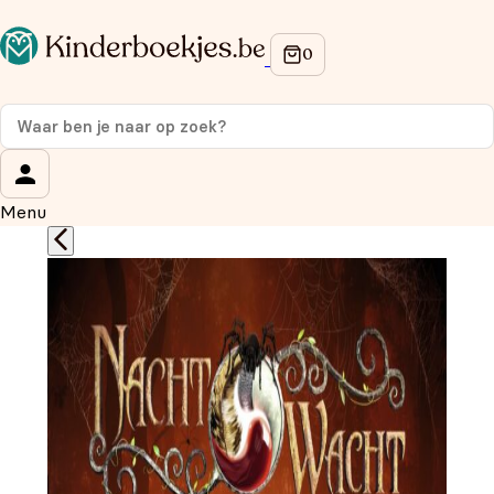
Op de hoogte blijven van onze acties?
Meld je aan voor onze nieuwsbrief en ontvang
10%
korting
op je eerste aankoop!
Wat is je voornaam?
*
Menu
Wat is je e-mailadres?
*
Aanmelden
We gebruiken je gegevens om contact op te nemen, in
overeenstemming met ons
privacybeleid.