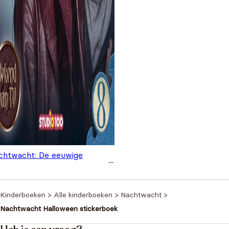
chtwacht: De eeuwige
sternis
€
6,99
Kinderboeken
>
Alle kinderboeken
>
Nachtwacht
>
Nachtwacht Halloween stickerboek