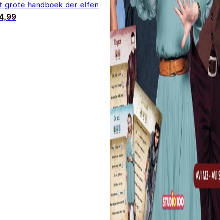
t grote handboek der elfen
4,99