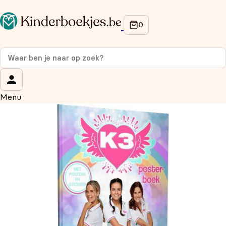
Op de hoogte blijven van onze acties?
Meld je aan voor onze nieuwsbrief en ontvang
10%
korting
op je eerste aankoop!
Wat is je voornaam?
*
Menu
Wat is je e-mailadres?
*
Aanmelden
We gebruiken je gegevens om contact op te nemen, in
overeenstemming met ons
privacybeleid.