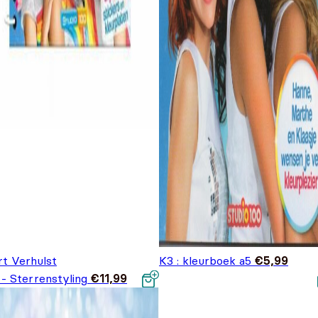
rt Verhulst
K3 : kleurboek a5
€
5,99
 - Sterrenstyling
€
11,99