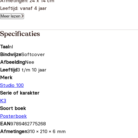
Afmetingen: 24 x 14 cm
Leeftijd: vanaf 4 jaar
Meer lezen
Specificaties
Taal
nl
Bindwijze
Softcover
Afbeelding
Nee
Leeftijd
3 t/m 10 jaar
Merk
Studio 100
Serie of karakter
K3
Soort boek
Posterboek
EAN
9789462775268
Afmetingen
310 × 210 × 6 mm