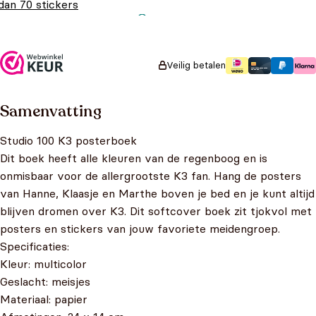
dan 70 stickers
Oorspronkelijke prijs
Huidige prijs is:
€
4,99
€
2,50
was: €4,99.
€2,50.
Veilig betalen
Samenvatting
Studio 100 K3 posterboek
Dit boek heeft alle kleuren van de regenboog en is
onmisbaar voor de allergrootste K3 fan. Hang de posters
van Hanne, Klaasje en Marthe boven je bed en je kunt altijd
blijven dromen over K3. Dit softcover boek zit tjokvol met
posters en stickers van jouw favoriete meidengroep.
Specificaties:
Kleur: multicolor
Geslacht: meisjes
Materiaal: papier