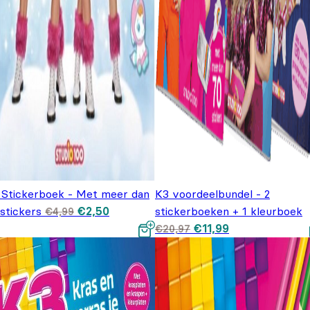
 Stickerboek - Met meer dan
K3 voordeelbundel - 2
Oorspronkelijke
Huidige
stickers
€
2,50
stickerboeken + 1 kleurboek
€
4,99
prijs was:
prijs is:
Oorspronkelijke prijs
Huidige prijs is
€
11,99
€4,99.
€2,50.
€
20,97
was: €20,97.
€11,99.