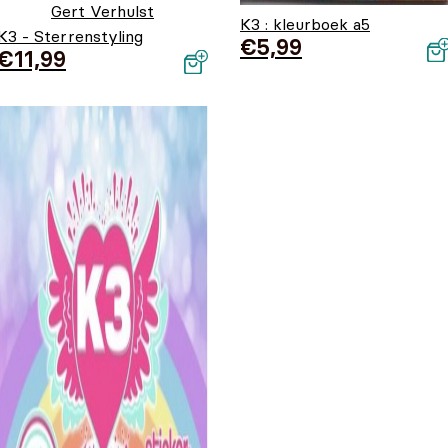
Gert Verhulst
K3 : kleurboek a5
K3 - Sterrenstyling
€
5,99
€
11,99