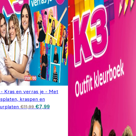
 - Kras en verras je - Met
asplaten, kraspen en
Oorspronkelijke
Huidige
eurplaten
€
7,99
€
11,99
prijs was:
prijs is:
€11,99.
€7,99.