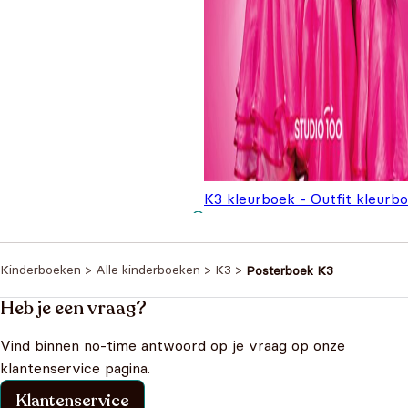
K3 kleurboek - Outfit kleurb
Oorspronkelijke prijs
Huidige prijs is:
€
4,99
€
6,99
was: €6,99.
€4,99.
Kinderboeken
>
Alle kinderboeken
>
K3
>
Posterboek K3
Heb je een vraag?
Vind binnen no-time antwoord op je vraag op onze
klantenservice pagina.
Klantenservice