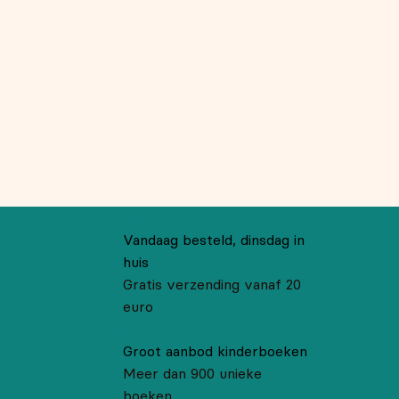
Vandaag besteld, dinsdag in
huis
Gratis verzending vanaf 20
euro
Groot aanbod kinderboeken
Meer dan 900 unieke
boeken