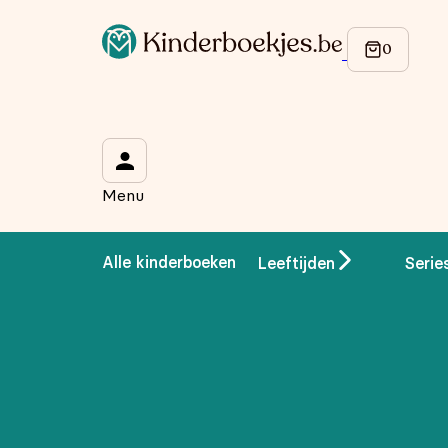
Op de hoogte blijven van onze acties?
Meld je aan voor onze nieuwsbrief en ontvang
10% korti
Wat is je voornaam?
*
Menu
Wat is je e-mailadres?
*
Alle kinderboeken
Leeftijden
Serie
Aanmelden
We gebruiken je gegevens om contact op te nemen, in