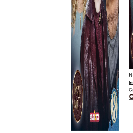
N
l
G