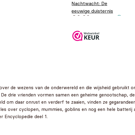
Nachtwacht: De
eeuwige duisternis
€
6,99
 over de wezens van de onderwereld en die wijsheid gebruikt o
de. De drie vrienden vormen samen een geheime genootschap, d
d om daar onrust en verderf te zaaien, vinden ze gegarandeer
alles over cyclopen, mummies, goblins en nog een hele batterij 
r Encyclopedie deel 1.