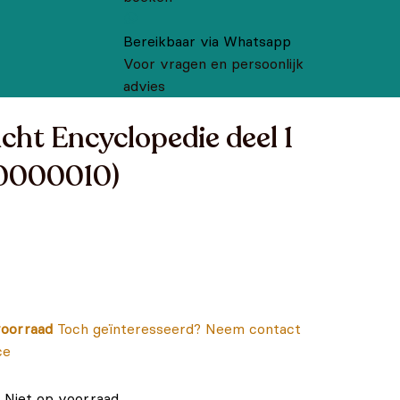
Bereikbaar via Whatsapp
Voor vragen en persoonlijk
advies
ht Encyclopedie deel 1
0000010)
oorraad
Toch geïnteresseerd? Neem contact
ce
Niet op voorraad