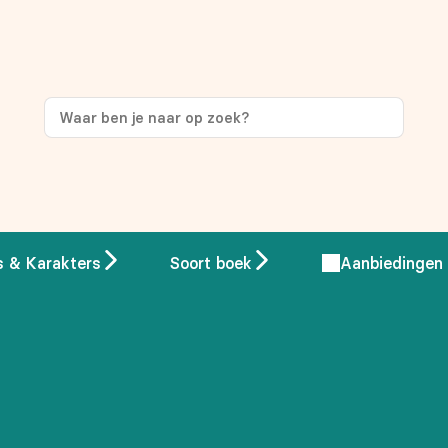
ng
op je eerste aankoop!
s & Karakters
Soort boek
Aanbiedingen
 overeenstemming met ons
privacybeleid.