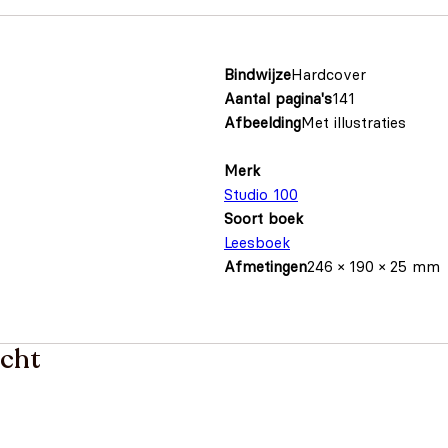
Bindwijze
Hardcover
Aantal pagina's
141
Afbeelding
Met illustraties
Merk
Studio 100
Soort boek
Leesboek
Afmetingen
246 × 190 × 25 mm
acht