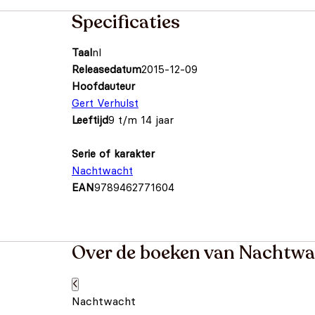
Specificaties
Taal
nl
Releasedatum
2015-12-09
Hoofdauteur
Gert Verhulst
Leeftijd
9 t/m 14 jaar
Serie of karakter
Nachtwacht
EAN
9789462771604
Over de boeken van Nachtw
Nachtwacht