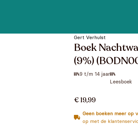
Gert Verhulst
Boek Nachtwac
(9%) (BODN0
9 t/m 14 jaar
Leesboek
€ 19,99
Geen boeken meer op v
op met de klantenservi