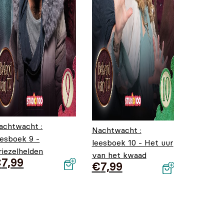
achtwacht :
Nachtwacht :
eesboek 9 -
leesboek 10 - Het uur
riezelhelden
van het kwaad
€
7,99
€
7,99