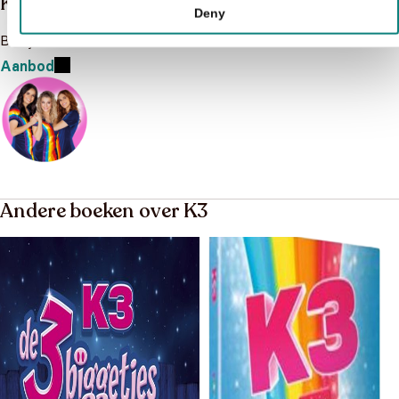
K3
Deny
Bekijk het boeken aanbod van K3
Aanbod
Andere boeken over K3