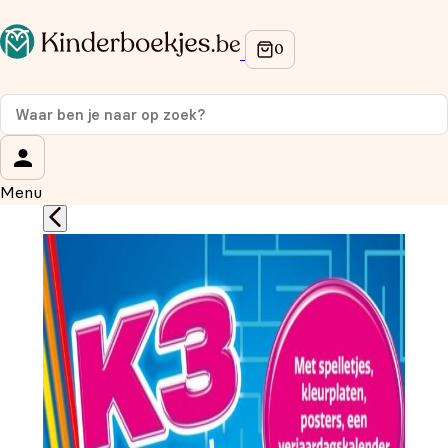
Op de hoogte blijven van onze acties?
Meld je aan voor onze nieuwsbrief en ontvang
10%
korting
op je eerste aankoop!
Wat is je voornaam?
*
Menu
Wat is je e-mailadres?
*
Aanmelden
We gebruiken je gegevens om contact op te nemen, in
overeenstemming met ons
privacybeleid.