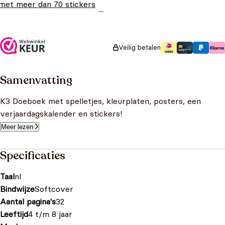
met meer dan 70 stickers
Oorspronkelijke prijs
Huidige prijs is:
€
6,99
€
4,99
was: €6,99.
€4,99.
Veilig betalen
Samenvatting
K3 Doeboek met spelletjes, kleurplaten, posters, een
verjaardagskalender en stickers!
Meer lezen
Specificaties
Taal
nl
Bindwijze
Softcover
Aantal pagina's
32
Leeftijd
4 t/m 8 jaar