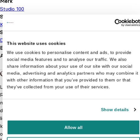
Merk
Studio 100
Serie of karakter
K3
Soort boek
Doeboek
Stickerboek
This website uses cookies
EAN
9789462777156
We use cookies to personalise content and ads, to provide
Afmetingen
297 × 210 × 5 mm
social media features and to analyse our traffic. We also
share information about your use of our site with our social
Over de boeken van K3
media, advertising and analytics partners who may combine it
with other information that you’ve provided to them or that
Liedjes zoals ‘Alle Kleuren van de Regenboog’, ‘Tele-
they’ve collected from your use of their services.
Romeo’, '10.000 Luchtballonnen' en 'Waterval'; wie kent ze
niet? De meeste K3 liedjes zijn vrolijk en gaan over dingen
Show details
die kinderen en tieners bezig houden, zoals vriendschap,
liefde en school. Alles rondom K3 is dan ook erg populair bij
kinderen, waaronder natuurlijk ook K3 boeken. Bestel ze nu
Allow all
online!
Meer lezen