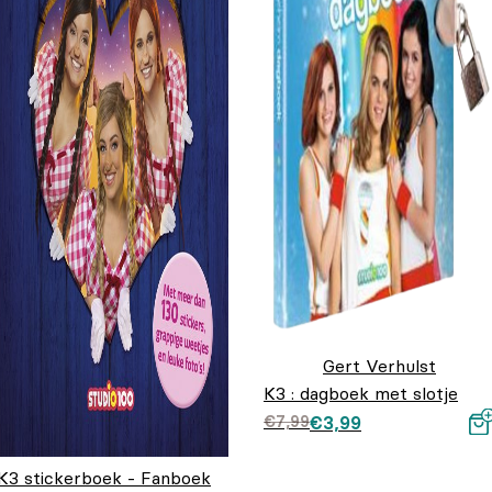
Gert Verhulst
K3 : dagboek met slotje
Oorspronkelijke prij
Huidige prijs is:
€
7,99
€
3,99
was: €7,99.
€3,99.
K3 stickerboek - Fanboek