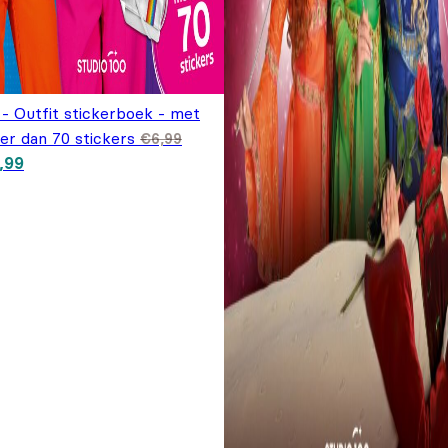
 - Outfit stickerboek - met
er dan 70 stickers
€
6,99
spronkelijke prijs was:
Huidige prijs is: €4,99.
,99
,99.