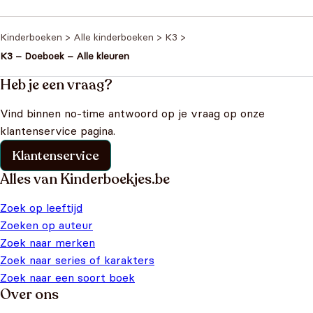
emeermin
€
14,99
€
18,99
€4,99
prijs was:
prijs is:
€18,99.
€14,99.
Kinderboeken
>
Alle kinderboeken
>
K3
>
K3 – Doeboek – Alle kleuren
Heb je een vraag?
Vind binnen no-time antwoord op je vraag op onze
klantenservice pagina.
Klantenservice
Alles van Kinderboekjes.be
Zoek op leeftijd
Zoeken op auteur
Zoek naar merken
Zoek naar series of karakters
Zoek naar een soort boek
Over ons