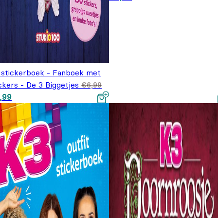
€7,99.
 stickerboek - Fanboek met
ckers - De 3 Biggetjes
€
6,99
spronkelijke prijs was:
Huidige prijs is: €4,99.
,99
,99.