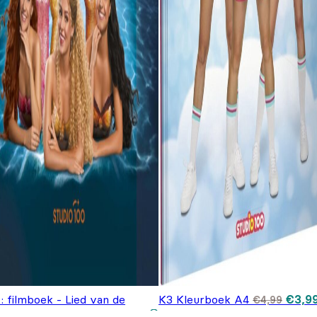
Oorsp
: filmboek - Lied van de
K3 Kleurboek A4
€
3,9
€
4,99
prijs
Oorspronkelijke
Huidige