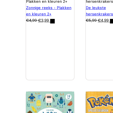
Zonnige reeks - Plakken
De leukste
en kleuren 2+
hersenkrakers
€
4,99
€
3,99
€
5,99
€
4,99