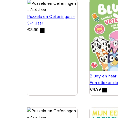
Puzzels en Oefeningen -
3-4 Jaar
€
3,99
Bluey en haar 
Een sticker d
€
4,99