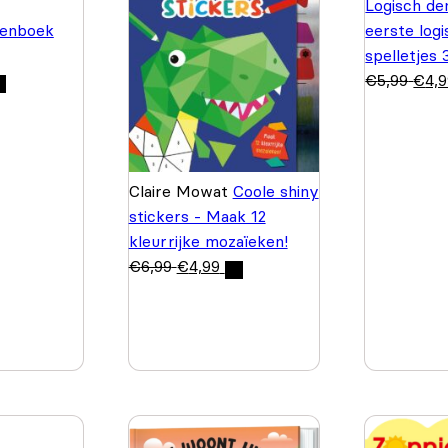
Logisch de
enboek
eerste log
spelletjes
€
5,99
€
4,
Claire Mowat
Coole shiny
stickers - Maak 12
kleurrijke mozaïeken!
€
6,99
€
4,99