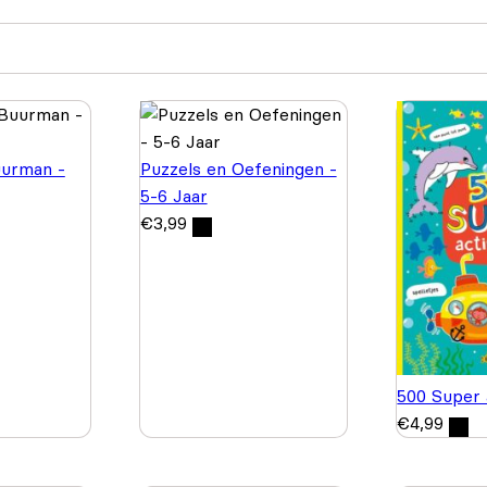
urman -
Puzzels en Oefeningen -
5-6 Jaar
€
3,99
500 Super 
€
4,99