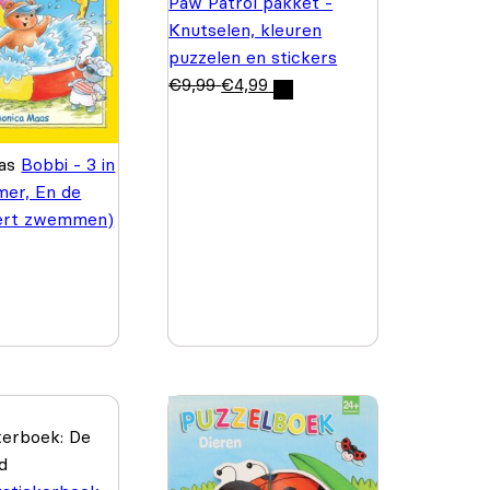
Paw Patrol pakket -
Knutselen, kleuren
puzzelen en stickers
€
9,99
€
4,99
aas
Bobbi - 3 in
mer, En de
ert zwemmen)