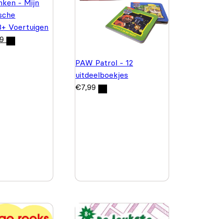
nken - Mijn
ische
 3+ Voertuigen
99
PAW Patrol - 12
uitdeelboekjes
€
7,99