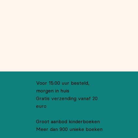
Voor 15:00 uur besteld,
morgen in huis
Gratis verzending vanaf 20
euro
Groot aanbod kinderboeken
Meer dan 900 unieke boeken