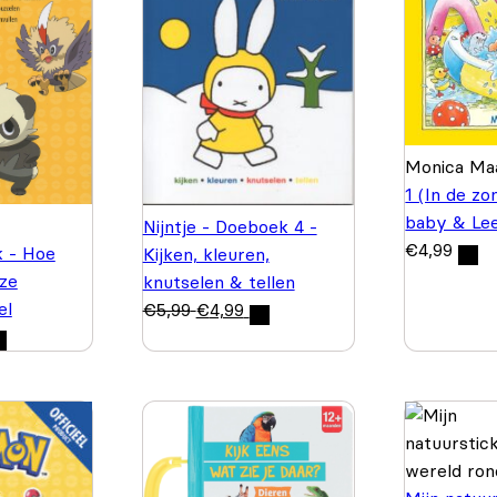
Monica M
1 (In de zo
baby & Le
Nijntje - Doeboek 4 -
€
4,99
k - Hoe
Kijken, kleuren,
eze
knutselen & tellen
el
€
5,99
€
4,99