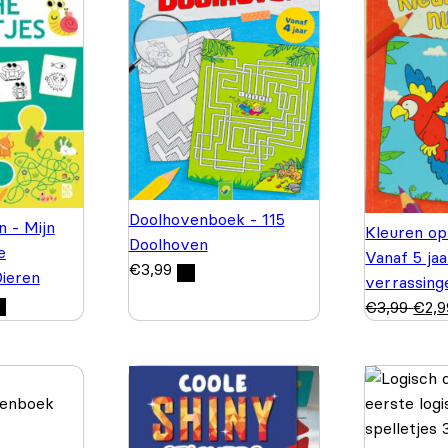
Doolhovenboek - 115
n - Mijn
Kleuren o
Doolhoven
e
Vanaf 5 jaa
€
3,99
Dieren
verrassing
€
3,99
€
2,9