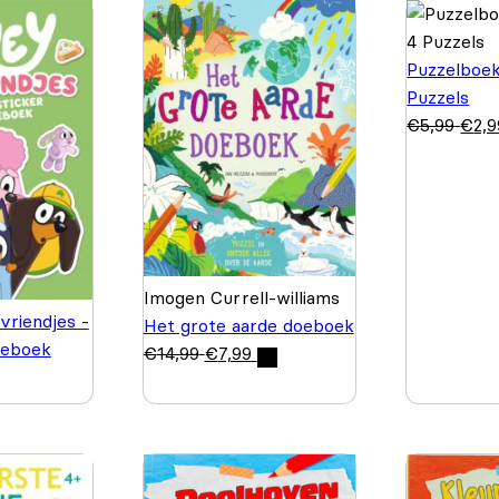
Puzzelboek
Puzzels
€
5,99
€
2,9
Imogen Currell-williams
vriendjes -
Het grote aarde doeboek
oeboek
€
14,99
€
7,99