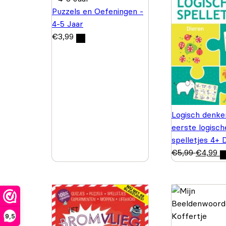
Puzzels en Oefeningen -
4-5 Jaar
€
3,99
Logisch denke
eerste logisch
spelletjes 4+ 
€
5,99
€
4,99
9,5