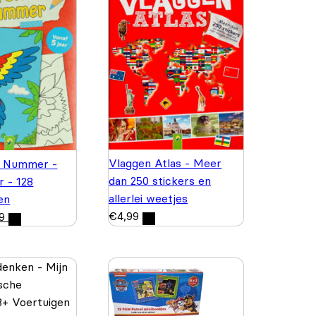
Vlaggen Atlas - Meer
p Nummer -
dan 250 stickers en
r - 128
allerlei weetjes
en
€
4,99
9