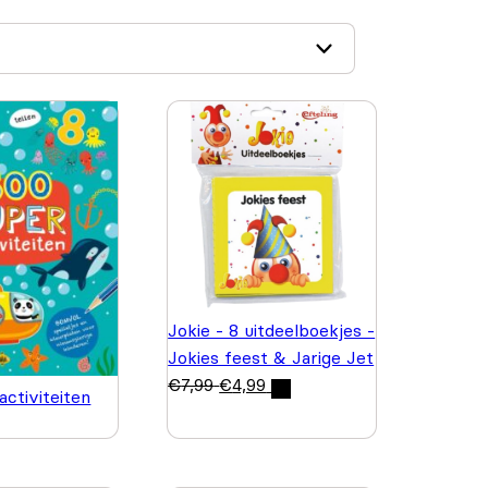
Jokie - 8 uitdeelboekjes -
Jokies feest & Jarige Jet
€
7,99
€
4,99
activiteiten