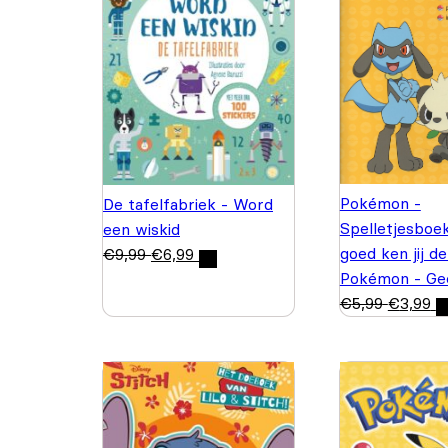
Pokémon -
De tafelfabriek - Word
Spelletjesboe
een wiskid
goed ken jij d
€
9,99
€
6,99
Pokémon - Ge
€
5,99
€
3,99