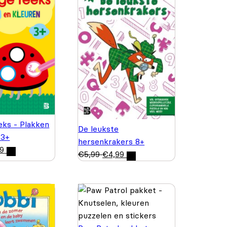
eks - Plakken
De leukste
 3+
hersenkrakers 8+
99
€
5,99
€
4,99