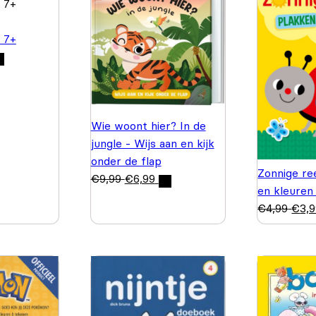
 7+
Wie woont hier? In de
jungle - Wijs aan en kijk
onder de flap
Zonnige re
€
9,99
€
6,99
en kleuren
€
4,99
€
3,