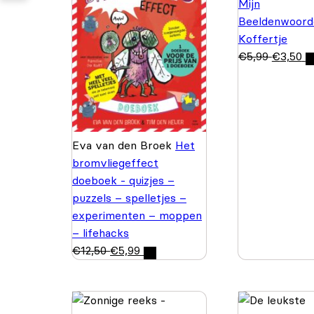
Mijn
Beeldenwoord
Koffertje
€
5,99
€
3,50
Eva van den Broek
Het
bromvliegeffect
doeboek - quizjes –
puzzels – spelletjes –
experimenten – moppen
– lifehacks
€
12,50
€
5,99