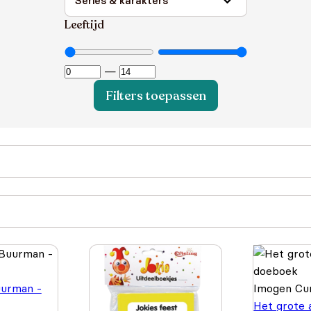
Leeftijd
—
Filters toepassen
urman -
Imogen Cur
Het grote 