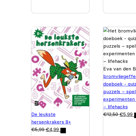
Eva van den 
bromvliegeffe
doeboek - quiz
puzzels – spel
experimenten
– lifehacks
De leukste
€
12,50
€
5,99
hersenkrakers 8+
€
5,99
€
4,99