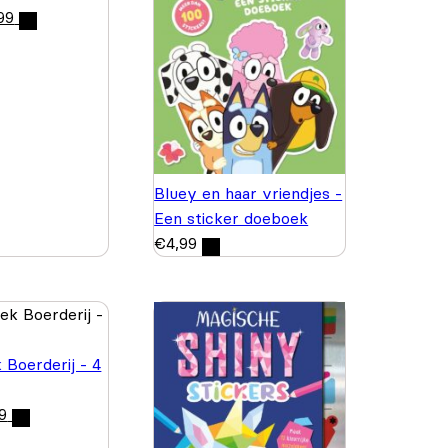
99
Bluey en haar vriendjes -
Een sticker doeboek
€
4,99
 Boerderij - 4
9