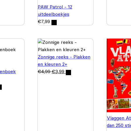
PAW Patrol - 12
uitdeelboekjes
€
7,99
Zonnige reeks - Plakken
en kleuren 2+
enboek
€
4,99
€
3,99
Vlaggen At
dan 250 st