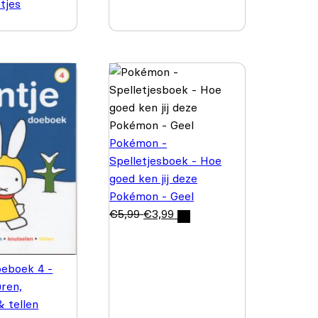
etjes
Pokémon -
Spelletjesboek - Hoe
goed ken jij deze
Pokémon - Geel
€
5,99
€
3,99
oeboek 4 -
uren,
& tellen