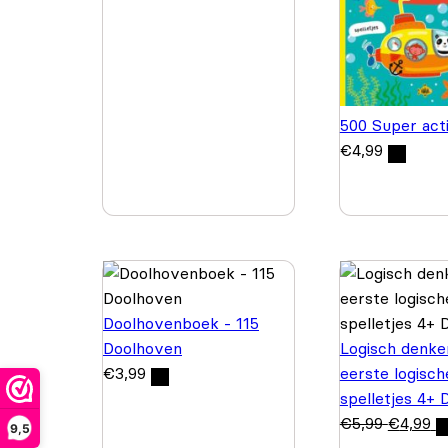
500 Super acti
€
4,99
Doolhovenboek - 115
Doolhoven
Logisch denke
€
3,99
eerste logisch
spelletjes 4+ 
€
5,99
€
4,99
9,5