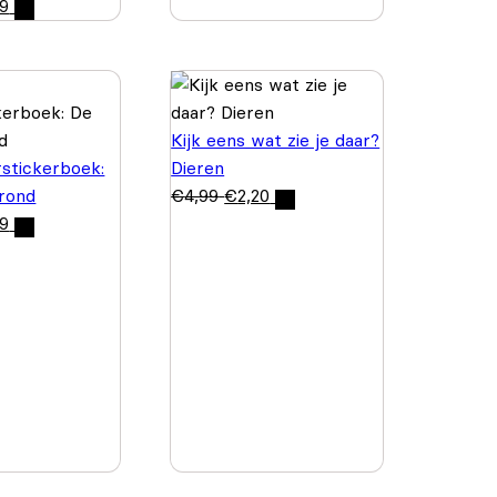
99
Kijk eens wat zie je daar?
rstickerboek:
Dieren
rond
€
4,99
€
2,20
99