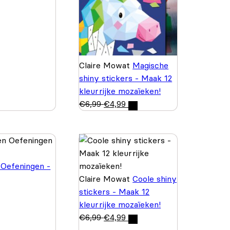
Claire Mowat
Magische
shiny stickers - Maak 12
kleurrijke mozaïeken!
€
6,99
€
4,99
 Oefeningen -
Claire Mowat
Coole shiny
stickers - Maak 12
kleurrijke mozaïeken!
€
6,99
€
4,99