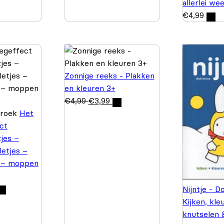
allerlei we
€
4,99
Zonnige reeks - Plakken
en kleuren 3+
€
4,99
€
3,99
Broek
Het
ct
jes –
letjes –
 – moppen
Nijntje - D
Kijken, kle
knutselen 