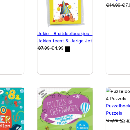
€
14,99
€
7,
Jokie - 8 uitdeelboekjes -
Jokies feest & Jarige Jet
€
7,99
€
4,99
Puzzelboek
Puzzels
€
5,99
€
2,9