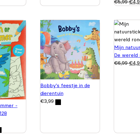
€
5,99
€
4,
Mijn natuu
De wereld 
€
6,99
€
4,
Bobby's feestje in de
dierentuin
€
3,99
ummer -
 128