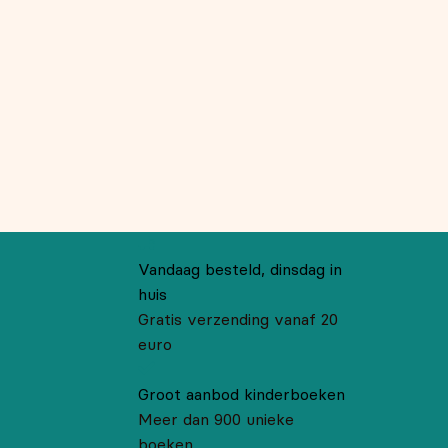
Vandaag besteld, dinsdag in
huis
Gratis verzending vanaf 20
euro
Groot aanbod kinderboeken
Meer dan 900 unieke
boeken