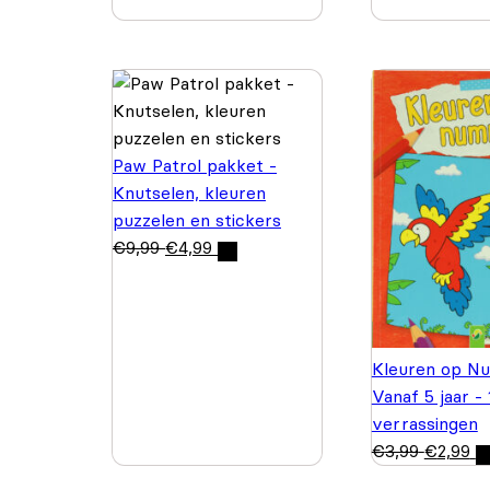
Paw Patrol pakket -
Knutselen, kleuren
puzzelen en stickers
€
9,99
€
4,99
Kleuren op N
Vanaf 5 jaar -
verrassingen
€
3,99
€
2,99