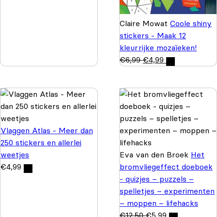
Claire Mowat
Coole shiny
stickers - Maak 12
kleurrijke mozaïeken!
€
6,99
€
4,99
Vlaggen Atlas - Meer dan
250 stickers en allerlei
weetjes
Eva van den Broek
Het
€
4,99
bromvliegeffect doeboek
- quizjes – puzzels –
spelletjes – experimenten
– moppen – lifehacks
€
12,50
€
5,99