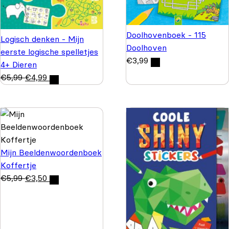
Doolhovenboek - 115
Logisch denken - Mijn
Doolhoven
eerste logische spelletjes
€
3,99
4+ Dieren
€
5,99
€
4,99
Mijn Beeldenwoordenboek
Koffertje
€
5,99
€
3,50