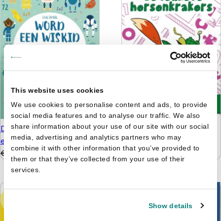
This website uses cookies
We use cookies to personalise content and ads, to provide
social media features and to analyse our traffic. We also
De leukste hersenkrakers
share information about your use of our site with our social
De tafelfabriek - Word
media, advertising and analytics partners who may
8+
een wiskid
combine it with other information that you’ve provided to
€
5,99
€
4,99
€
9,99
€
6,99
them or that they’ve collected from your use of their
services.
Show details