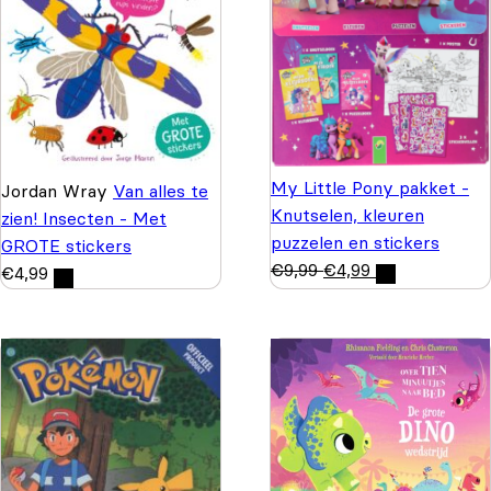
My Little Pony pakket -
Jordan Wray
Van alles te
Knutselen, kleuren
zien! Insecten - Met
puzzelen en stickers
GROTE stickers
€
9,99
€
4,99
€
4,99