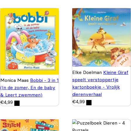
Elke Doelman
Kleine Giraf
speelt verstoppertje
Monica Maas
Bobbi - 3 in 1
kartonboekje - Vrolijk
(In de zomer, En de baby
dierenverhaal
& Leert zwemmen)
€
4,99
€
4,99