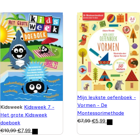
Mijn leukste oefenboek -
Vormen - De
Kidsweek
Kidsweek 7 -
Montessorimethode
Het grote Kidsweek
€
7,99
€
5,99
doeboek
€
10,99
€
7,99