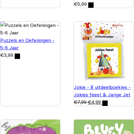
€
5,99
Puzzels en Oefeningen -
5-6 Jaar
€
3,99
Jokie - 8 uitdeelboekjes -
Jokies feest & Jarige Jet
€
7,99
€
4,99