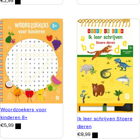
€
2,99
Woordzoekers voor
kinderen 8+
Ik leer schrijven Stoere
€
5,99
dieren
€
8,99