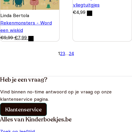
vliegtuitgjes
€
4,99
Linda Bertola
Rekenmonsters - Word
een wiskid
€
9,99
€
7,99
1
2
3
…
24
Heb je een vraag?
Vind binnen no-time antwoord op je vraag op onze
klantenservice pagina.
Klantenservice
Alles van Kinderboekjes.be
Zoek op leeftijd