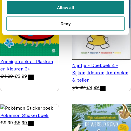
Allow all
Deny
Zonnige reeks - Plakken
Nijntje - Doeboek 4 -
en kleuren 3+
Kijken, kleuren, knutselen
€
4,99
€
3,99
& tellen
€
5,99
€
4,99
Pokémon Stickerboek
€
9,99
€
5,99