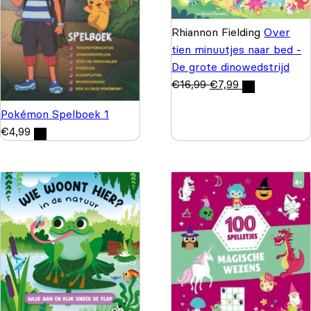
Rhiannon Fielding
Over
tien minuutjes naar bed -
De grote dinowedstrijd
€
16,99
€
7,99
Pokémon Spelboek 1
€
4,99