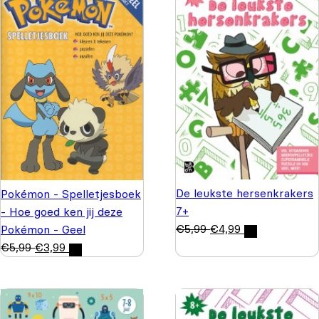
De leukste hersenkrakers
Pokémon - Spelletjesboek
7+
- Hoe goed ken jij deze
€
5,99
€
4,99
Pokémon - Geel
€
5,99
€
3,99