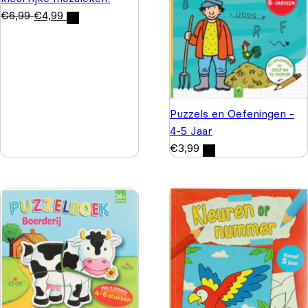
€
6,99
€
4,99
Puzzels en Oefeningen -
4-5 Jaar
€
3,99