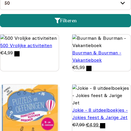
Filteren
500 Vrolijke activiteiten
€
4,99
Buurman & Buurman -
Vakantieboek
€
5,99
Jokie - 8 uitdeelboekjes -
Jokies feest & Jarige Jet
€
7,99
€
4,99