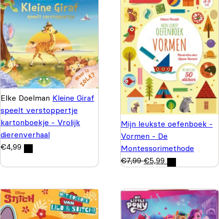
Elke Doelman
Kleine Giraf
speelt verstoppertje
kartonboekje - Vrolijk
Mijn leukste oefenboek -
dierenverhaal
Vormen - De
€
4,99
Montessorimethode
€
7,99
€
5,99