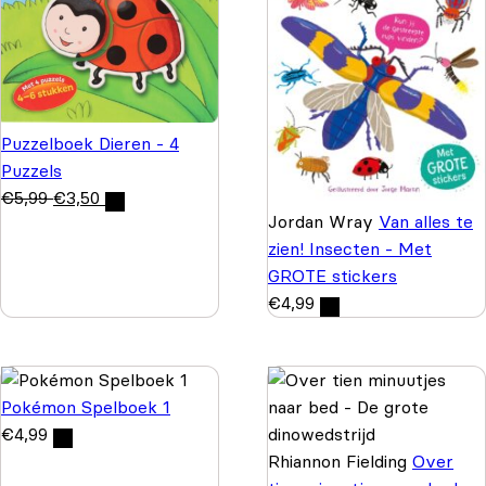
Puzzelboek Dieren - 4
Puzzels
€
5,99
€
3,50
Jordan Wray
Van alles te
zien! Insecten - Met
GROTE stickers
€
4,99
Pokémon Spelboek 1
€
4,99
Rhiannon Fielding
Over