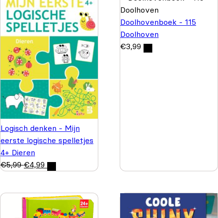
Doolhovenboek - 115
Doolhoven
€
3,99
Logisch denken - Mijn
eerste logische spelletjes
4+ Dieren
€
5,99
€
4,99