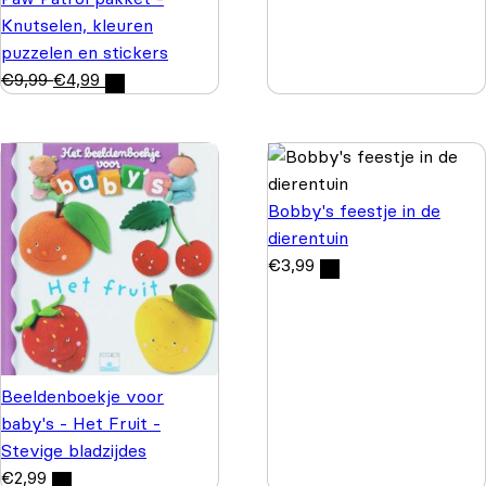
Knutselen, kleuren
puzzelen en stickers
€
9,99
€
4,99
Bobby's feestje in de
dierentuin
€
3,99
Beeldenboekje voor
baby's - Het Fruit -
Stevige bladzijdes
€
2,99