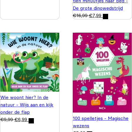
tien minuutjes naar bed -
De grote dinowedstrijd
€
16,99
€
7,99
Wie woont hier? In de
natuur - Wijs aan en kijk
onder de flap
100 spelletjes - Magische
€
9,99
€
6,99
wezens