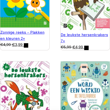
Zonnige reeks - Plakken
De leukste hersenkrakers
en kleuren 2+
7+
€
4,99
€
3,99
€
5,99
€
4,99