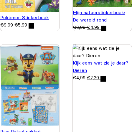
Mijn natuurstickerboek:
Pokémon Stickerboek
De wereld rond
€
9,99
€
5,99
€
6,99
€
4,99
Kijk eens wat zie je daar?
Dieren
€
4,99
€
2,20
Paw Patrol pakket -