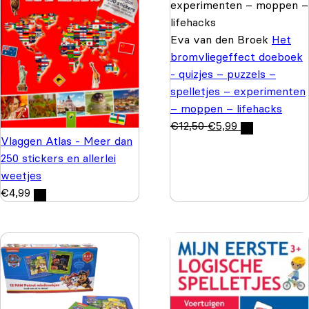
Eva van den Broek
Het
bromvliegeffect doeboek
- quizjes – puzzels –
spelletjes – experimenten
– moppen – lifehacks
€
12,50
€
5,99
Vlaggen Atlas - Meer dan
250 stickers en allerlei
weetjes
€
4,99