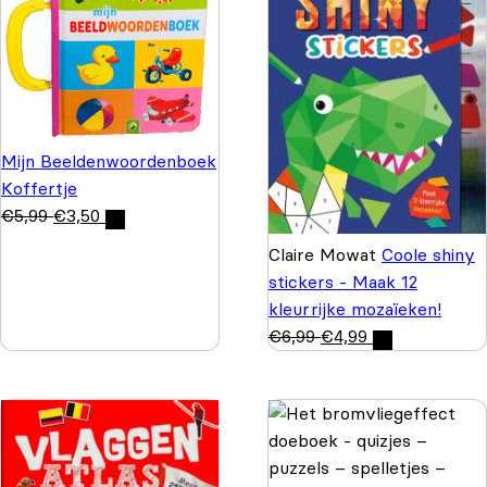
Mijn Beeldenwoordenboek
Koffertje
€
5,99
€
3,50
Claire Mowat
Coole shiny
stickers - Maak 12
kleurrijke mozaïeken!
€
6,99
€
4,99