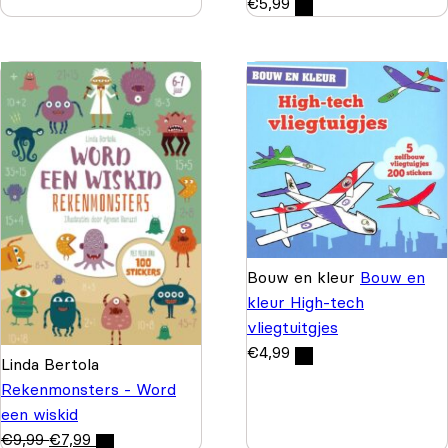
€
5,99
Bouw en kleur
Bouw en
kleur High-tech
vliegtuitgjes
€
4,99
Linda Bertola
Rekenmonsters - Word
een wiskid
€
9,99
€
7,99