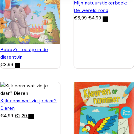
Mijn natuurstickerboek:
De wereld rond
€
6,99
€
4,99
Bobby's feestje in de
dierentuin
€
3,99
Kijk eens wat zie je daar?
Dieren
€
4,99
€
2,20