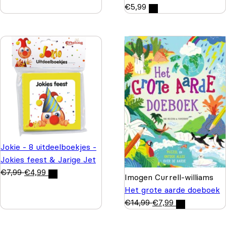
€
5,99
Jokie - 8 uitdeelboekjes -
Jokies feest & Jarige Jet
€
7,99
€
4,99
Imogen Currell-williams
Het grote aarde doeboek
€
14,99
€
7,99