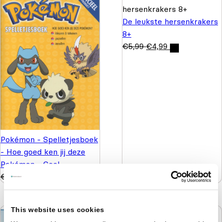
De leukste hersenkrakers
8+
€
5,99
€
4,99
Pokémon - Spelletjesboek
- Hoe goed ken jij deze
Pokémon - Geel
€
5,99
€
3,99
This website uses cookies