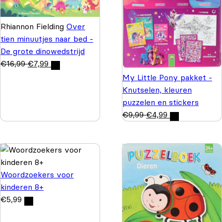
Rhiannon Fielding
Over
tien minuutjes naar bed -
De grote dinowedstrijd
€
16,99
€
7,99
My Little Pony pakket -
Knutselen, kleuren
puzzelen en stickers
€
9,99
€
4,99
Woordzoekers voor
kinderen 8+
€
5,99