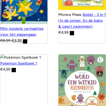
Monica Maas
Bobbi - 3 in 1
(In de zomer, En de baby
& Leert zwemmen)
Mijn mooiste verhaaltjes
€
4,99
voor het slapengaan
€
6,99
€
4,99
Pokémon Spelboek 1
€
4,99