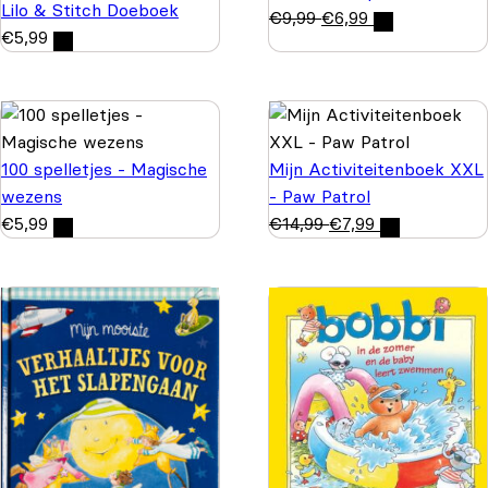
Lilo & Stitch Doeboek
€
9,99
€
6,99
€
5,99
100 spelletjes - Magische
Mijn Activiteitenboek XXL
wezens
- Paw Patrol
€
5,99
€
14,99
€
7,99