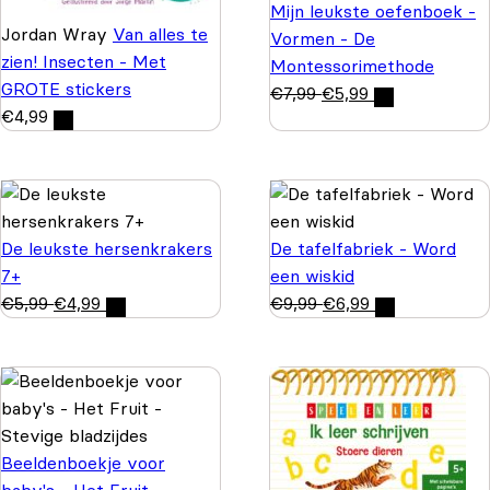
Mijn leukste oefenboek -
Jordan Wray
Van alles te
Vormen - De
zien! Insecten - Met
Montessorimethode
GROTE stickers
€
7,99
€
5,99
€
4,99
De leukste hersenkrakers
De tafelfabriek - Word
7+
een wiskid
€
5,99
€
4,99
€
9,99
€
6,99
Beeldenboekje voor
baby's - Het Fruit -