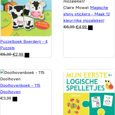
Claire Mowat
Magische
shiny stickers - Maak 12
kleurrijke mozaïeken!
€
6,99
€
4,99
Puzzelboek Boerderij - 4
Puzzels
€
5,99
€
2,99
Doolhovenboek - 115
Doolhoven
€
3,99