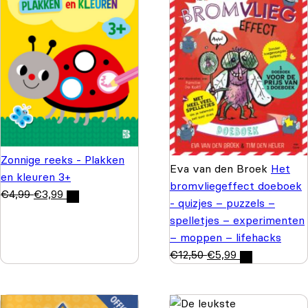
Zonnige reeks - Plakken
Eva van den Broek
Het
en kleuren 3+
bromvliegeffect doeboek
€
4,99
€
3,99
- quizjes – puzzels –
spelletjes – experimenten
– moppen – lifehacks
€
12,50
€
5,99