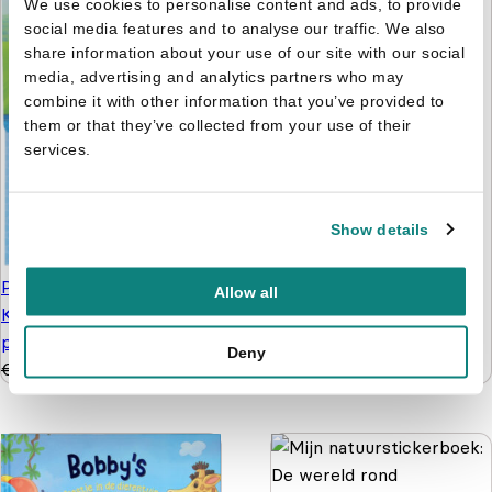
We use cookies to personalise content and ads, to provide
social media features and to analyse our traffic. We also
share information about your use of our site with our social
Nijntje - Doeboek 4 -
media, advertising and analytics partners who may
Kijken, kleuren, knutselen
combine it with other information that you’ve provided to
& tellen
them or that they’ve collected from your use of their
€
5,99
€
4,99
services.
Show details
Paw Patrol pakket -
Allow all
Knutselen, kleuren
puzzelen en stickers
Deny
€
9,99
€
4,99