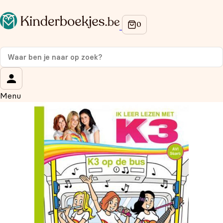
Op de hoogte blijven van onze acties?
Meld je aan voor onze nieuwsbrief en ontvang
10%
korting
op je eerste aankoop!
Wat is je voornaam?
*
Menu
Wat is je e-mailadres?
*
Aanmelden
We gebruiken je gegevens om contact op te nemen, in
overeenstemming met ons
privacybeleid.