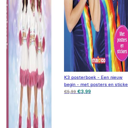
K3 posterboek - Een nieuw
begin - met posters en sticke
Oorspronkelijke prijs
Huidige prijs is:
€
3,99
€
5,99
was: €5,99.
€3,99.