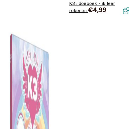
K3 : doeboek - ik leer
€
4,99
rekenen