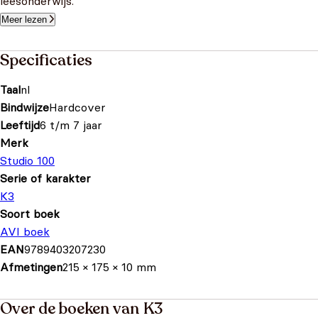
leesonderwijs.
Meer lezen
Specificaties
Taal
nl
Bindwijze
Hardcover
Leeftijd
6 t/m 7 jaar
Merk
Studio 100
Serie of karakter
K3
Soort boek
AVI boek
EAN
9789403207230
Afmetingen
215 × 175 × 10 mm
Over de boeken van K3