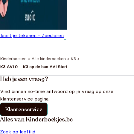
leert je tekenen - Zeedieren
Oorspronkelijke prijs
Huidige prijs is:
€
5,99
,99
was: €9,99.
€5,99.
Kinderboeken
>
Alle kinderboeken
>
K3
>
K3 AVI 0 – K3 op de bus AVI Start
Heb je een vraag?
Vind binnen no-time antwoord op je vraag op onze
klantenservice pagina.
Klantenservice
Alles van Kinderboekjes.be
Zoek op leeftijd