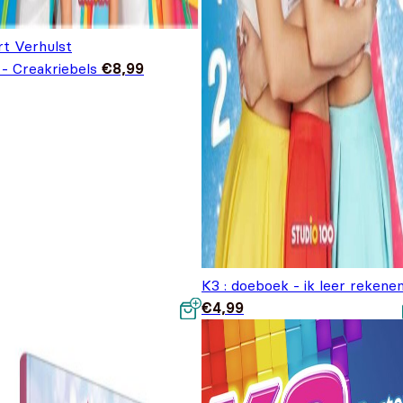
rt Verhulst
 - Creakriebels
€
8,99
K3 : doeboek - ik leer rekene
€
4,99