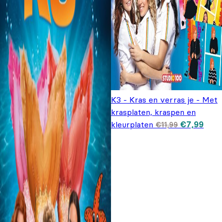
K3 - Kras en verras je - Met
krasplaten, kraspen en
Oorspronke
Huid
kleurplaten
€
7,99
€
11,99
prijs was:
prijs 
€11,99.
€7,9