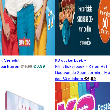
rt Verhulst
K3 stickerboek -
Oorspronkelijke prijs was: €16,99.
Huidige prijs is: €6,99.
 partituren
€
6,99
Filmstickerboek - K3 en Het
€
16,99
Lied van de Zeemeermin - Me
dan 60 stickers
€
6,99