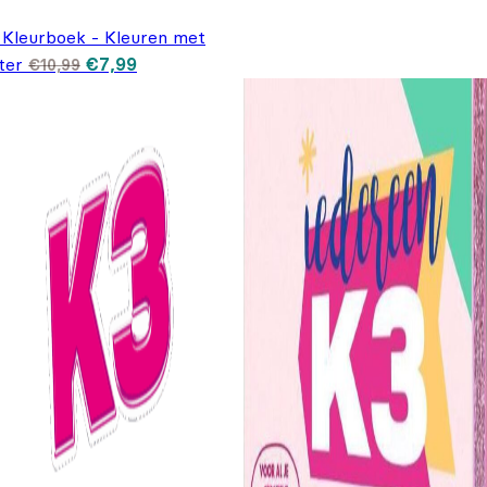
 Kleurboek - Kleuren met
Oorspronkelijke prijs was: €10,99.
Huidige prijs is: €7,99.
ter
€
7,99
€
10,99