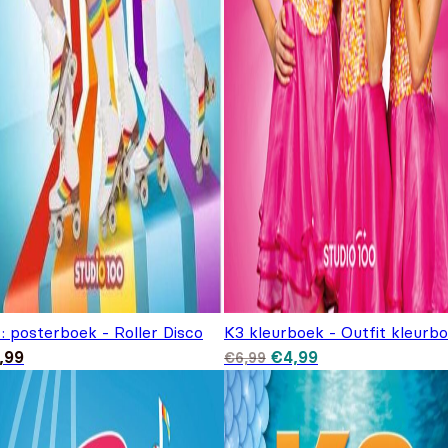
: posterboek - Roller Disco
K3 kleurboek - Outfit kleurb
Oorspronkelijke prijs
Huidige prijs is:
,99
€
4,99
€
6,99
was: €6,99.
€4,99.