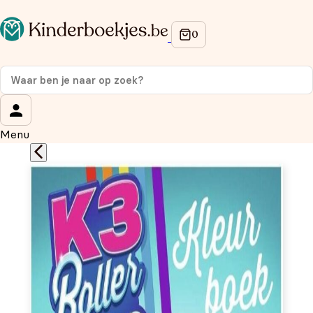
Op de hoogte blijven van onze acties?
Meld je aan voor onze nieuwsbrief en ontvang
10% korti
eerste aankoop!
Wat is je voornaam?
*
Menu
Wat is je e-mailadres?
*
Aanmelden
We gebruiken je gegevens om contact op te nemen, in
overeenstemming met ons
privacybeleid.