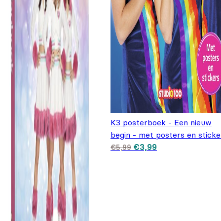
K3 posterboek - Een nieuw
begin - met posters en sticke
Oorspronkelijke prijs
Huidige prijs is:
€
3,99
€
5,99
was: €5,99.
€3,99.