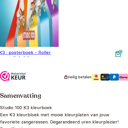
K3 : posterboek - Roller
€
4,99
Disco
Veilig betalen
Samenvatting
Studio 100 K3 kleurboek
Een K3 kleurbloek met mooie kleurplaten van jouw
favoriete zangeressen. Gegarandeerd uren kleurplezier!