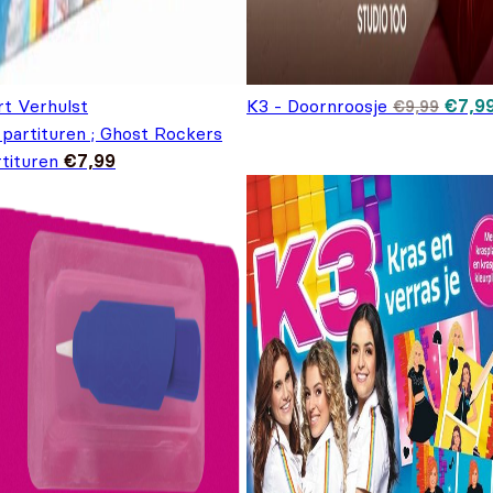
Oorsp
rt Verhulst
K3 - Doornroosje
€
7,9
€
9,99
prijs
 partituren ; Ghost Rockers
€9,99
tituren
€
7,99