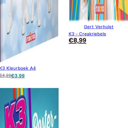
Gert Verhulst
K3 - Creakriebels
€
8,99
K3 Kleurboek A4
Oorspronkelijke prijs was: €4,99.
Huidige prijs is: €3,99.
€
4,99
€
3,99