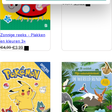
€
5,99
€
4,99
Zonnige reeks - Plakken
en kleuren 3+
€
4,99
€
3,99