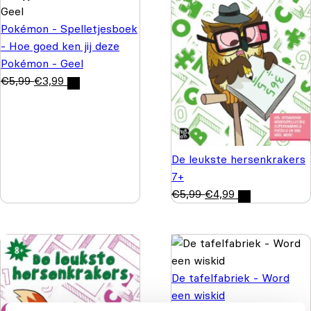
Pokémon - Spelletjesboek
- Hoe goed ken jij deze
Pokémon - Geel
€
5,99
€
3,99
De leukste hersenkrakers
7+
€
5,99
€
4,99
De tafelfabriek - Word
een wiskid