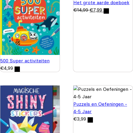
Het grote aarde doeboek
€
14,99
€
7,99
500 Super activiteiten
€
4,99
Puzzels en Oefeningen -
4-5 Jaar
€
3,99