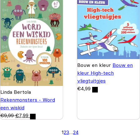
Bouw en kleur
Bouw en
kleur High-tech
vliegtuitgjes
€
4,99
Linda Bertola
Rekenmonsters - Word
een wiskid
€
9,99
€
7,99
1
2
3
…
24