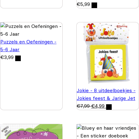
€
5,99
Puzzels en Oefeningen -
5-6 Jaar
€
3,99
Jokie - 8 uitdeelboekjes -
Jokies feest & Jarige Jet
€
7,99
€
4,99