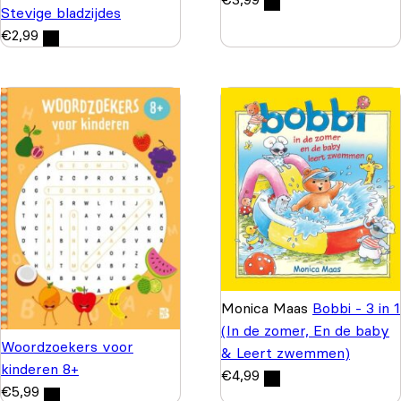
Stevige bladzijdes
€
2,99
Monica Maas
Bobbi - 3 in 1
(In de zomer, En de baby
Woordzoekers voor
& Leert zwemmen)
kinderen 8+
€
4,99
€
5,99