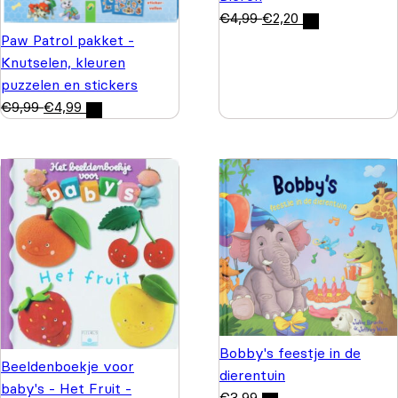
€
4,99
€
2,20
Paw Patrol pakket -
Knutselen, kleuren
puzzelen en stickers
€
9,99
€
4,99
Bobby's feestje in de
Beeldenboekje voor
dierentuin
baby's - Het Fruit -
€
3,99