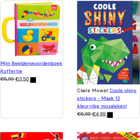
Mijn Beeldenwoordenboek
Koffertje
€
5,99
€
3,50
Claire Mowat
Coole shiny
stickers - Maak 12
kleurrijke mozaïeken!
€
6,99
€
4,99