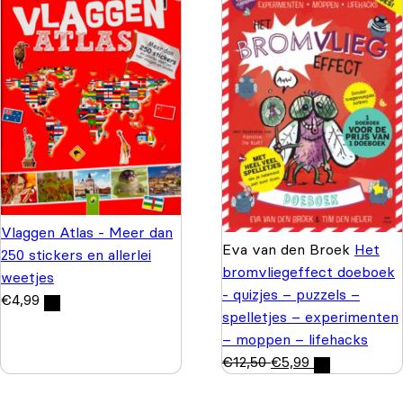
Vlaggen Atlas - Meer dan
Eva van den Broek
Het
250 stickers en allerlei
bromvliegeffect doeboek
weetjes
- quizjes – puzzels –
€
4,99
spelletjes – experimenten
– moppen – lifehacks
€
12,50
€
5,99