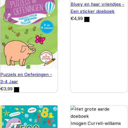
Bluey en haar vriendjes -
Een sticker doeboek
€
4,99
Puzzels en Oefeningen -
3-4 Jaar
€
3,99
Imogen Currell-williams