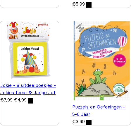
€
5,99
Jokie - 8 uitdeelboekjes -
Jokies feest & Jarige Jet
€
7,99
€
4,99
Puzzels en Oefeningen -
5-6 Jaar
€
3,99