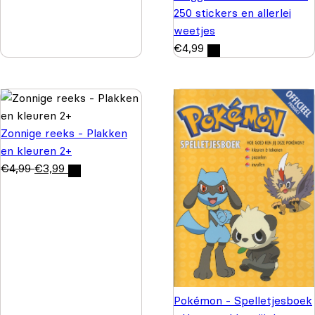
250 stickers en allerlei
weetjes
€
4,99
Zonnige reeks - Plakken
en kleuren 2+
€
4,99
€
3,99
Pokémon - Spelletjesboek