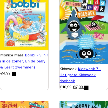
Monica Maas
Bobbi - 3 in 1
(In de zomer, En de baby
& Leert zwemmen)
Kidsweek
Kidsweek 7 -
€
4,99
Het grote Kidsweek
doeboek
€
10,99
€
7,99