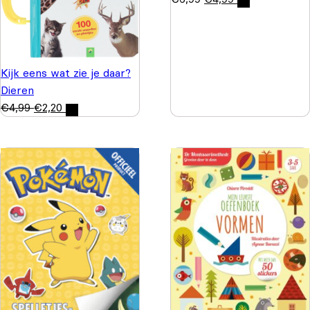
Kijk eens wat zie je daar?
Dieren
€
4,99
€
2,20