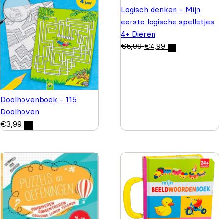
Logisch denken - Mijn
eerste logische spelletjes
4+ Dieren
€
5,99
€
4,99
Doolhovenboek - 115
Doolhoven
€
3,99