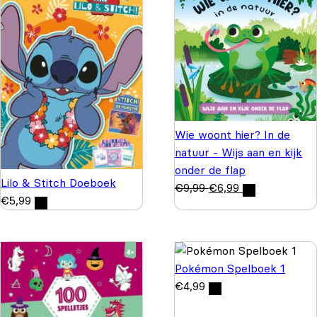
Wie woont hier? In de
natuur - Wijs aan en kijk
onder de flap
Lilo & Stitch Doeboek
€
9,99
€
6,99
€
5,99
Pokémon Spelboek 1
€
4,99