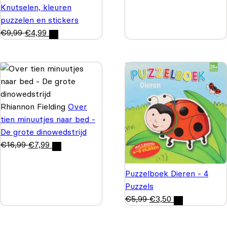
Knutselen, kleuren
puzzelen en stickers
€
9,99
€
4,99
Rhiannon Fielding
Over
tien minuutjes naar bed -
De grote dinowedstrijd
€
16,99
€
7,99
Puzzelboek Dieren - 4
Puzzels
€
5,99
€
3,50