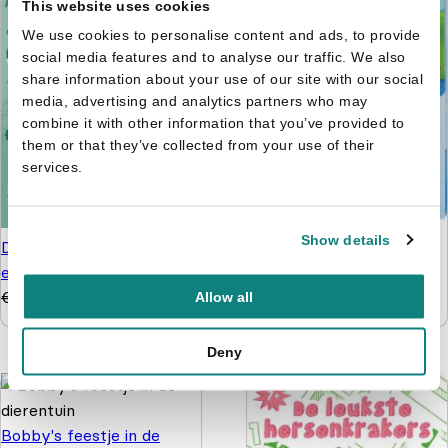
This website uses cookies
We use cookies to personalise content and ads, to provide
social media features and to analyse our traffic. We also
share information about your use of our site with our social
media, advertising and analytics partners who may
combine it with other information that you’ve provided to
them or that they’ve collected from your use of their
services.
Paw Patrol pakket -
Show details
De tafelfabriek - Word
Knutselen, kleuren
een wiskid
puzzelen en stickers
€
9,99
€
6,99
Allow all
€
9,99
€
4,99
Deny
Bobby's feestje in de