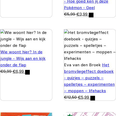
- Hoe goed ken jij deze
Pokémon - Geel
€
5,99
€
3,99
Wie woont hier? In de
jungle - Wijs aan en kijk
onder de flap
Eva van den Broek
Het
€
9,99
€
6,99
bromvliegeffect doeboek
- quizjes – puzzels –
spelletjes – experimenten
– moppen – lifehacks
€
12,50
€
5,99