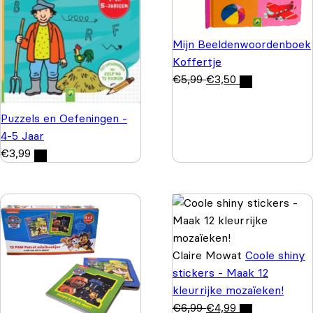
Mijn Beeldenwoordenboek
Koffertje
€
5,99
€
3,50
Puzzels en Oefeningen -
4-5 Jaar
€
3,99
Claire Mowat
Coole shiny
stickers - Maak 12
kleurrijke mozaïeken!
€
6,99
€
4,99