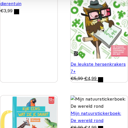
dierentuin
€
3,99
De leukste hersenkrakers
7+
€
5,99
€
4,99
Mijn natuurstickerboek:
De wereld rond
€
6,99
€
4,99