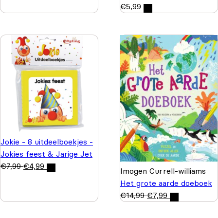
€
5,99
Jokie - 8 uitdeelboekjes -
Jokies feest & Jarige Jet
€
7,99
€
4,99
Imogen Currell-williams
Het grote aarde doeboek
€
14,99
€
7,99