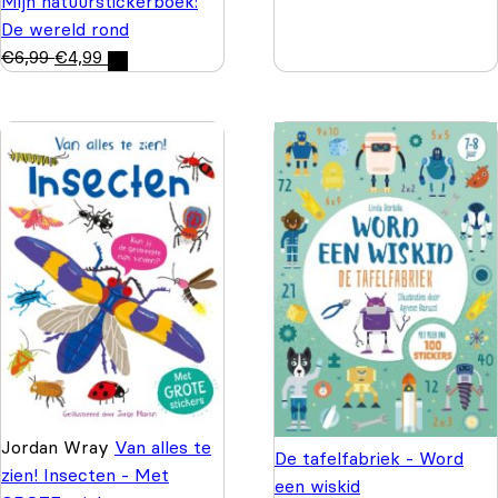
Mijn natuurstickerboek:
De wereld rond
€
6,99
€
4,99
Jordan Wray
Van alles te
De tafelfabriek - Word
zien! Insecten - Met
een wiskid