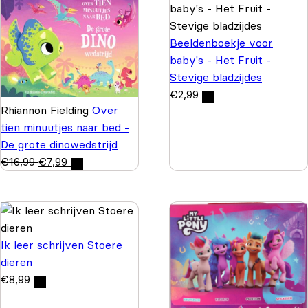
Beeldenboekje voor
baby's - Het Fruit -
Stevige bladzijdes
€
2,99
Rhiannon Fielding
Over
tien minuutjes naar bed -
De grote dinowedstrijd
€
16,99
€
7,99
Ik leer schrijven Stoere
dieren
€
8,99