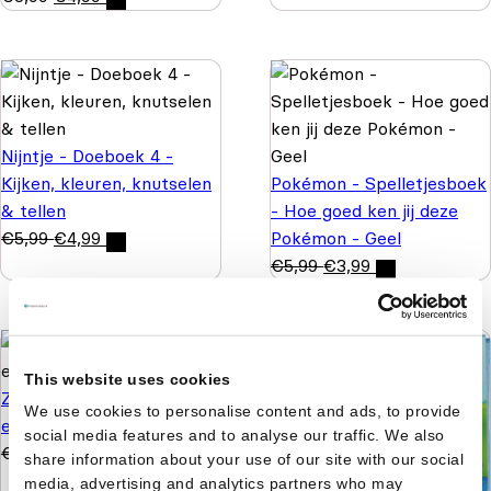
Nijntje - Doeboek 4 -
Kijken, kleuren, knutselen
Pokémon - Spelletjesboek
& tellen
- Hoe goed ken jij deze
€
5,99
€
4,99
Pokémon - Geel
€
5,99
€
3,99
This website uses cookies
Zonnige reeks - Plakken
We use cookies to personalise content and ads, to provide
en kleuren 3+
social media features and to analyse our traffic. We also
€
4,99
€
3,99
share information about your use of our site with our social
media, advertising and analytics partners who may