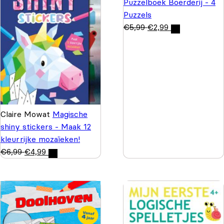
Puzzelboek Boerderij - 4
Puzzels
€
5,99
€
2,99
Claire Mowat
Magische
shiny stickers - Maak 12
kleurrijke mozaïeken!
€
6,99
€
4,99