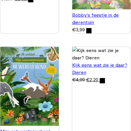
Bobby's feestje in de
dierentuin
€
3,99
Kijk eens wat zie je daar?
Dieren
€
4,99
€
2,20