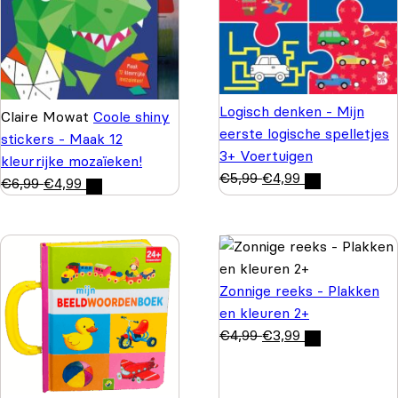
Logisch denken - Mijn
Claire Mowat
Coole shiny
eerste logische spelletjes
stickers - Maak 12
3+ Voertuigen
kleurrijke mozaïeken!
€
5,99
€
4,99
€
6,99
€
4,99
Zonnige reeks - Plakken
en kleuren 2+
€
4,99
€
3,99