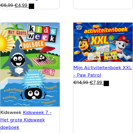
€
6,99
€
4,99
Mijn Activiteitenboek XXL
- Paw Patrol
€
14,99
€
7,99
Kidsweek
Kidsweek 7 -
Het grote Kidsweek
doeboek