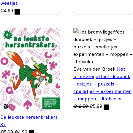
weetjes
€
4,99
Eva van den Broek
Het
bromvliegeffect doeboek
- quizjes – puzzels –
spelletjes – experimenten
– moppen – lifehacks
€
12,50
€
5,99
De leukste hersenkrakers
8+
€
5,99
€
4,99