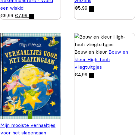
Rekenmonsters - Word
wezens
een wiskid
€
5,99
€
9,99
€
7,99
Bouw en kleur
Bouw en
kleur High-tech
vliegtuitgjes
€
4,99
Mijn mooiste verhaaltjes
voor het slapengaan