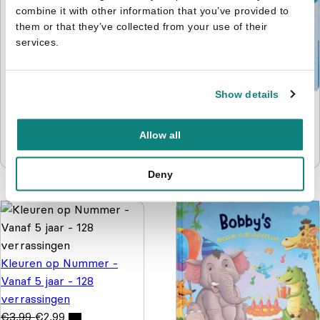
combine it with other information that you’ve provided to
them or that they’ve collected from your use of their
services.
Show details
Paw Patrol pakket -
Knutselen, kleuren
Allow all
puzzelen en stickers
€
9,99
€
4,99
Deny
Kleuren op Nummer -
Vanaf 5 jaar - 128
verrassingen
€
3,99
€
2,99