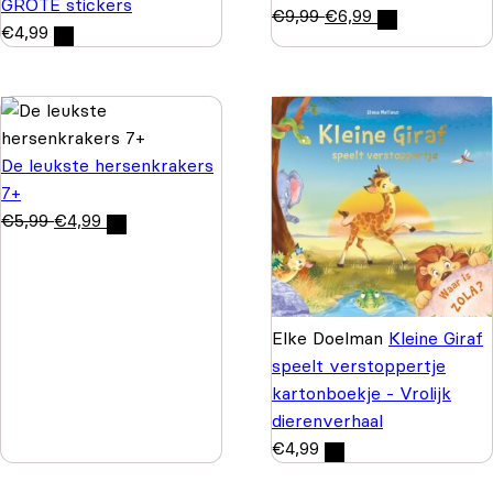
GROTE stickers
€
9,99
€
6,99
€
4,99
De leukste hersenkrakers
7+
€
5,99
€
4,99
Elke Doelman
Kleine Giraf
speelt verstoppertje
kartonboekje - Vrolijk
dierenverhaal
€
4,99