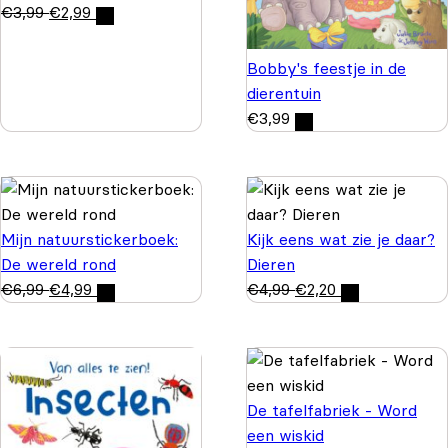
€
3,99
€
2,99
Bobby's feestje in de
dierentuin
€
3,99
Mijn natuurstickerboek:
Kijk eens wat zie je daar?
De wereld rond
Dieren
€
6,99
€
4,99
€
4,99
€
2,20
De tafelfabriek - Word
een wiskid