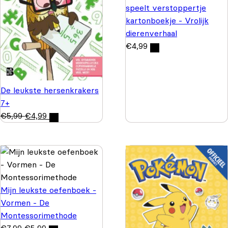
speelt verstoppertje
kartonboekje - Vrolijk
dierenverhaal
€
4,99
De leukste hersenkrakers
7+
€
5,99
€
4,99
Mijn leukste oefenboek -
Vormen - De
Montessorimethode