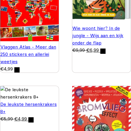
Wie woont hier? In de
jungle - Wijs aan en kijk
onder de flap
Vlaggen Atlas - Meer dan
€
9,99
€
6,99
250 stickers en allerlei
weetjes
€
4,99
De leukste hersenkrakers
8+
€
5,99
€
4,99