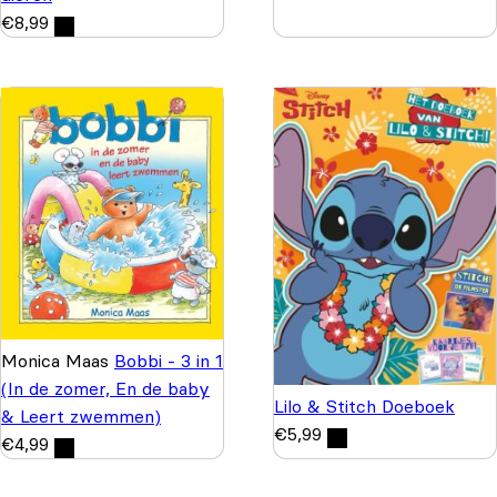
€
8,99
Monica Maas
Bobbi - 3 in 1
(In de zomer, En de baby
Lilo & Stitch Doeboek
& Leert zwemmen)
€
5,99
€
4,99