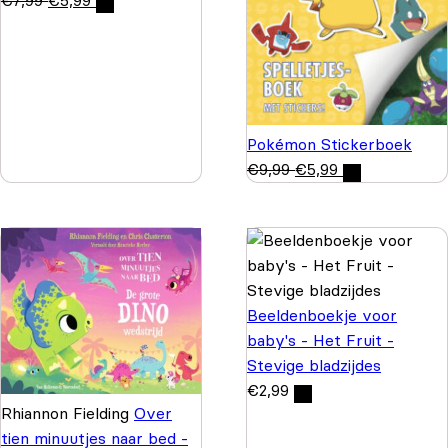
€
7,99
€
5,99
Pokémon Stickerboek
€
9,99
€
5,99
Beeldenboekje voor
baby's - Het Fruit -
Stevige bladzijdes
€
2,99
Rhiannon Fielding
Over
tien minuutjes naar bed -