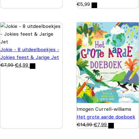
€
5,99
Jokie - 8 uitdeelboekjes -
Jokies feest & Jarige Jet
€
7,99
€
4,99
Imogen Currell-williams
Het grote aarde doeboek
€
14,99
€
7,99