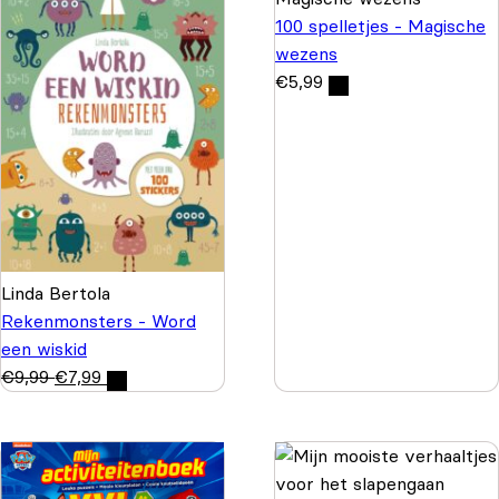
100 spelletjes - Magische
wezens
€
5,99
Linda Bertola
Rekenmonsters - Word
een wiskid
€
9,99
€
7,99