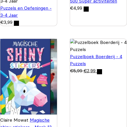
500 Super activiteiten
Puzzels en Oefeningen -
€
4,99
3-4 Jaar
€
3,99
Puzzelboek Boerderij - 4
Puzzels
€
5,99
€
2,99
Claire Mowat
Magische
shiny stickers - Maak 12