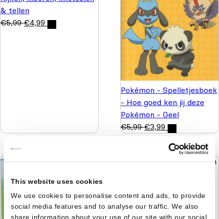
& tellen
€
5,99
€
4,99
Pokémon - Spelletjesboek
- Hoe goed ken jij deze
Pokémon - Geel
€
5,99
€
3,99
This website uses cookies
Zonnige reeks - Plakken
We use cookies to personalise content and ads, to provide
en kleuren 3+
social media features and to analyse our traffic. We also
€
4,99
€
3,99
share information about your use of our site with our social