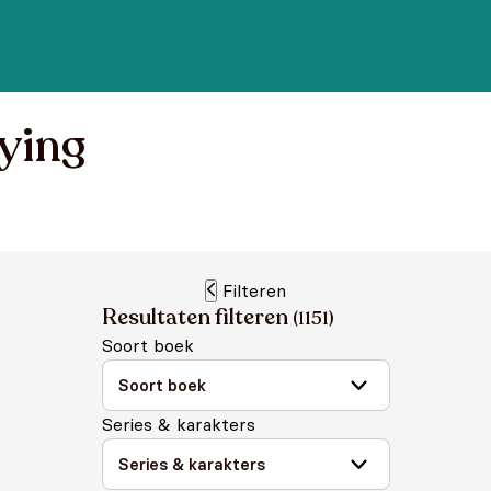
iying
Filteren
Resultaten filteren
(
1151
)
Soort boek
Series & karakters