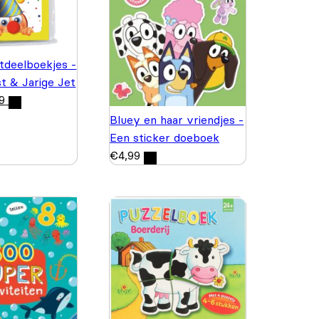
itdeelboekjes -
st & Jarige Jet
9
Bluey en haar vriendjes -
Een sticker doeboek
€
4,99