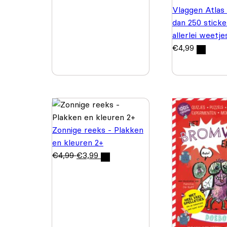
Vlaggen Atlas
dan 250 sticke
allerlei weetje
€
4,99
Zonnige reeks - Plakken
en kleuren 2+
€
4,99
€
3,99