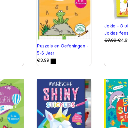
Jokie - 8 u
Jokies fee
€
7,99
€
4,9
Puzzels en Oefeningen -
5-6 Jaar
€
3,99