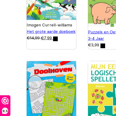
Imogen Currell-williams
Het grote aarde doeboek
Puzzels en Oe
€
14,99
€
7,99
3-4 Jaar
€
3,99
9,5