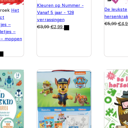
Kleuren op Nummer -
De leukste
Broek
Het
Vanaf 5 jaar - 128
hersenkrak
ct
verrassingen
€
5,99
€
4,
jes –
€
3,99
€
2,99
letjes –
 – moppen