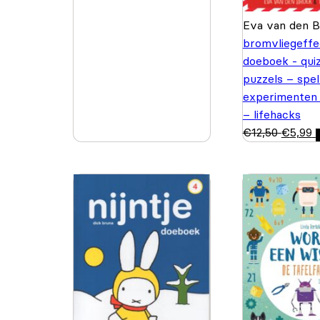
Eva van den 
bromvliegeffe
doeboek - quiz
puzzels – spel
experimenten
– lifehacks
€
12,50
€
5,99