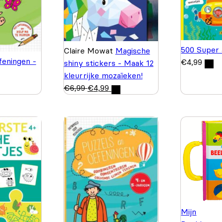
500 Super 
Claire Mowat
Magische
feningen -
€
4,99
shiny stickers - Maak 12
kleurrijke mozaïeken!
€
6,99
€
4,99
Mijn