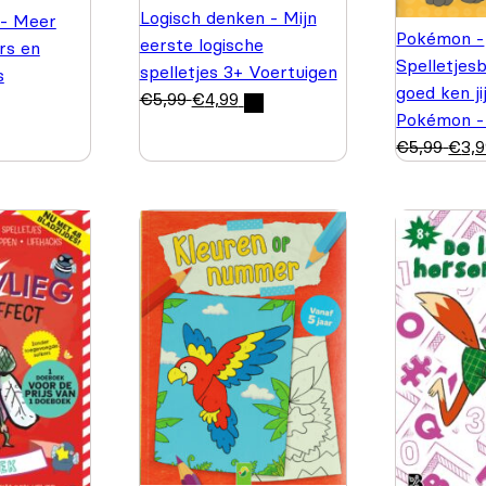
Logisch denken - Mijn
 - Meer
Pokémon -
eerste logische
rs en
Spelletjes
spelletjes 3+ Voertuigen
s
goed ken ji
€
5,99
€
4,99
Pokémon -
€
5,99
€
3,