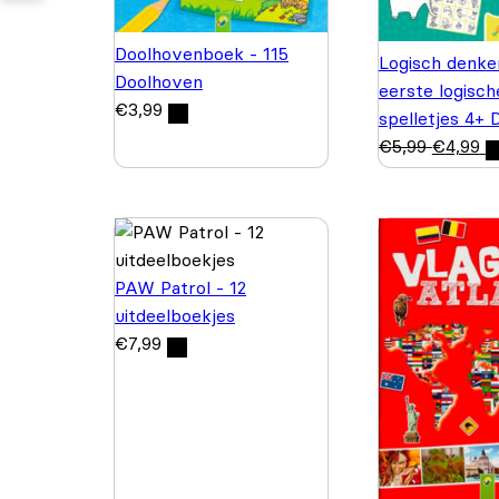
Doolhovenboek - 115
Logisch denke
Doolhoven
eerste logisch
€
3,99
spelletjes 4+ 
€
5,99
€
4,99
PAW Patrol - 12
uitdeelboekjes
€
7,99