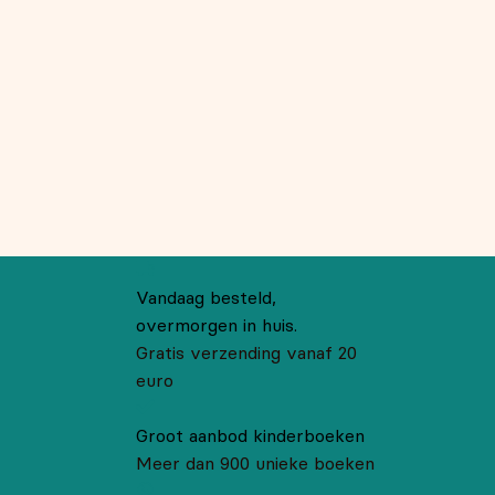
Vandaag besteld,
overmorgen in huis.
Gratis verzending vanaf 20
euro
Groot aanbod kinderboeken
Meer dan 900 unieke boeken