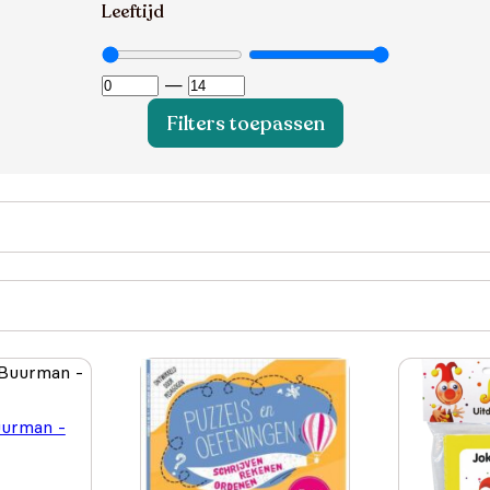
Leeftijd
—
Filters toepassen
urman -