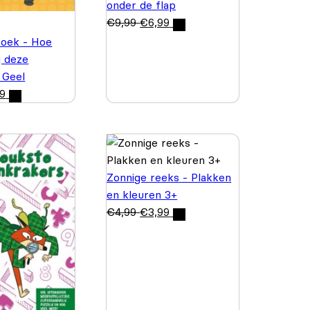
onder de flap
€
9,99
€
6,99
boek - Hoe
j deze
 Geel
99
Zonnige reeks - Plakken
en kleuren 3+
€
4,99
€
3,99