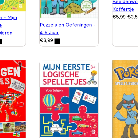
Beeldenwo
Koffertje
€
5,99
€
3,
n - Mijn
Puzzels en Oefeningen -
e
4-5 Jaar
Dieren
€
3,99