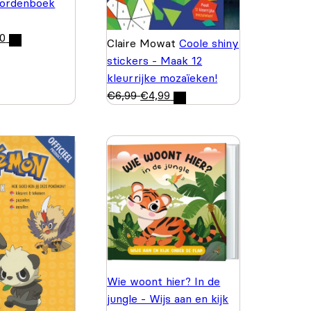
ordenboek
50
Claire Mowat
Coole shiny
stickers - Maak 12
kleurrijke mozaïeken!
€
6,99
€
4,99
Wie woont hier? In de
jungle - Wijs aan en kijk