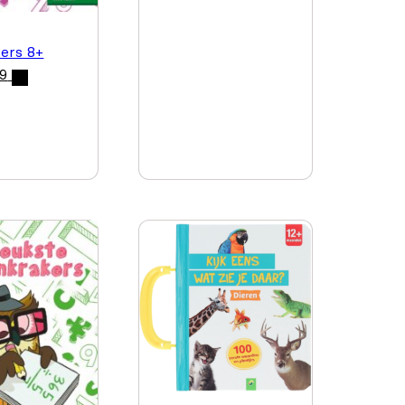
ers 8+
99