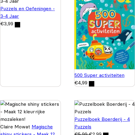
Puzzels en Oefeningen -
3-4 Jaar
€
3,99
500 Super activiteiten
€
4,99
Puzzelboek Boerderij - 4
Claire Mowat
Magische
Puzzels
shiny stickers - Maak 12
€
5,99
€
2,99