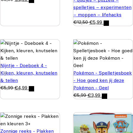
spelletjes – experimenten
– moppen – lifehacks
€
12,50
€
5,99
Nijntje - Doeboek 4 -
Kijken, kleuren, knutselen
Pokémon - Spelletjesboek
& tellen
- Hoe goed ken jij deze
€
5,99
€
4,99
Pokémon - Geel
€
5,99
€
3,99
Zonnige reeks - Plakken