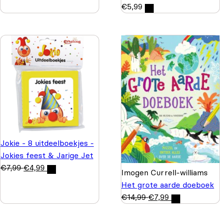
€
5,99
Jokie - 8 uitdeelboekjes -
Jokies feest & Jarige Jet
€
7,99
€
4,99
Imogen Currell-williams
Het grote aarde doeboek
€
14,99
€
7,99