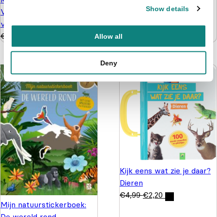
Show details
Vanaf 5 jaar - 128
€
3,99
verrassingen
€
3,99
€
2,99
Allow all
Deny
Kijk eens wat zie je daar?
Dieren
€
4,99
€
2,20
Mijn natuurstickerboek:
De wereld rond