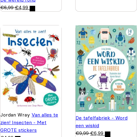
€
6,99
€
4,99
Jordan Wray
Van alles te
De tafelfabriek - Word
zien! Insecten - Met
een wiskid
GROTE stickers
€
9,99
€
6,99