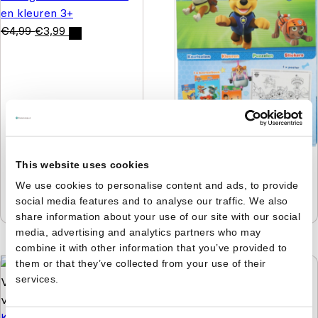
en kleuren 3+
€
4,99
€
3,99
Paw Patrol pakket -
This website uses cookies
Knutselen, kleuren
We use cookies to personalise content and ads, to provide
puzzelen en stickers
social media features and to analyse our traffic. We also
€
9,99
€
4,99
share information about your use of our site with our social
media, advertising and analytics partners who may
combine it with other information that you’ve provided to
them or that they’ve collected from your use of their
services.
Bobby's feestje in de
Kleuren op Nummer -
dierentuin