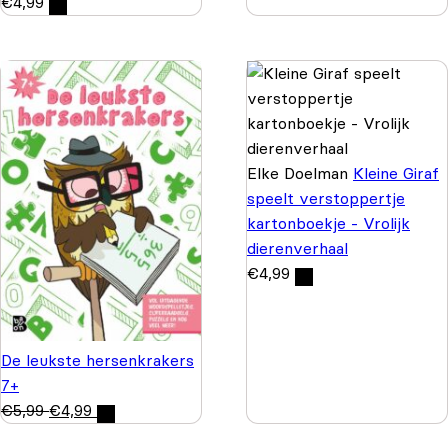
€
4,99
Elke Doelman
Kleine Giraf
speelt verstoppertje
kartonboekje - Vrolijk
dierenverhaal
€
4,99
De leukste hersenkrakers
7+
€
5,99
€
4,99