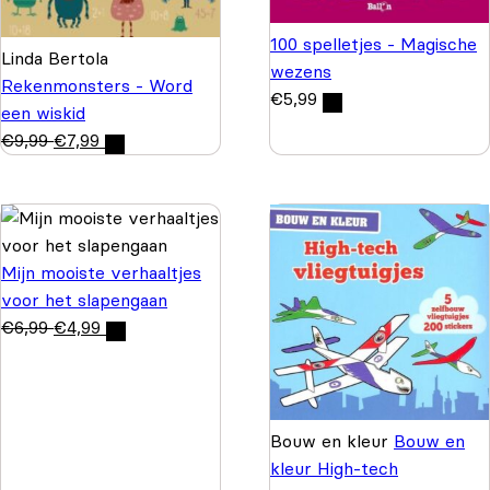
100 spelletjes - Magische
Linda Bertola
wezens
Rekenmonsters - Word
€
5,99
een wiskid
€
9,99
€
7,99
Mijn mooiste verhaaltjes
voor het slapengaan
€
6,99
€
4,99
Bouw en kleur
Bouw en
kleur High-tech