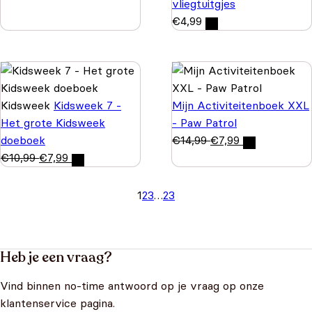
vliegtuitgjes
€
4,99
Kidsweek
Kidsweek 7 -
Mijn Activiteitenboek XXL
Het grote Kidsweek
- Paw Patrol
doeboek
€
14,99
€
7,99
€
10,99
€
7,99
1
2
3
…
23
Heb je een vraag?
Vind binnen no-time antwoord op je vraag op onze
klantenservice pagina.