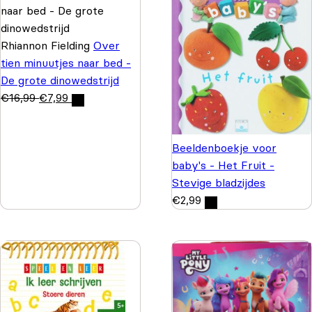
Rhiannon Fielding
Over
tien minuutjes naar bed -
De grote dinowedstrijd
€
16,99
€
7,99
Beeldenboekje voor
baby's - Het Fruit -
Stevige bladzijdes
€
2,99