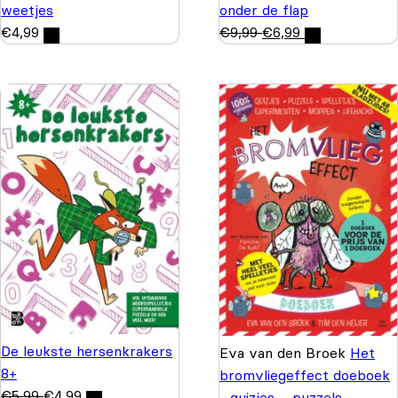
weetjes
onder de flap
€
4,99
€
9,99
€
6,99
De leukste hersenkrakers
Eva van den Broek
Het
8+
bromvliegeffect doeboek
€
5,99
€
4,99
- quizjes – puzzels –