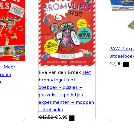
PAW Patrol
uitdeelboe
€
7,99
 - Meer
Eva van den Broek
Het
rs en
bromvliegeffect
s
doeboek - quizjes –
puzzels – spelletjes –
experimenten – moppen
– lifehacks
€
12,50
€
5,99