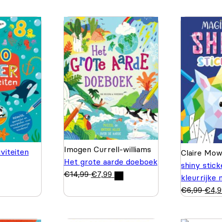
Imogen Currell-williams
viteiten
Claire Mo
Het grote aarde doeboek
shiny stic
€
14,99
€
7,99
kleurrijke
€
6,99
€
4,