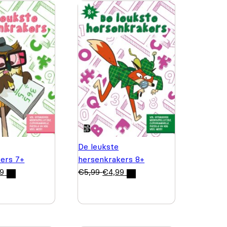
De leukste
ers 7+
hersenkrakers 8+
99
€
5,99
€
4,99