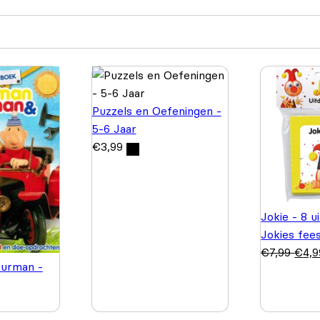
Puzzels en Oefeningen -
5-6 Jaar
€
3,99
Jokie - 8 u
Jokies fee
€
7,99
€
4,9
urman -