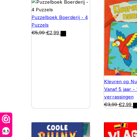
Puzzelboek Boerderij - 4
Puzzels
€
5,99
€
2,99
Kleuren op N
Vanaf 5 jaar -
verrassingen
€
3,99
€
2,99
9,5