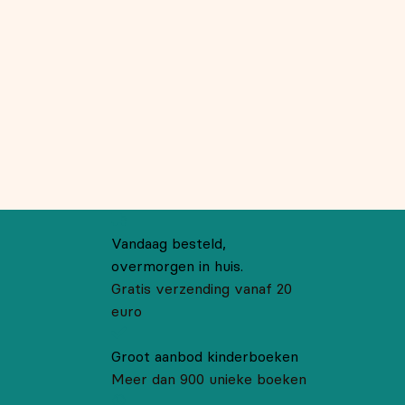
Vandaag besteld,
overmorgen in huis.
Gratis verzending vanaf 20
euro
Groot aanbod kinderboeken
Meer dan 900 unieke boeken