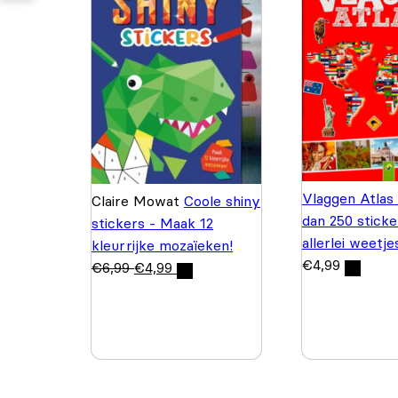
Vlaggen Atlas
Claire Mowat
Coole shiny
dan 250 sticke
stickers - Maak 12
allerlei weetje
kleurrijke mozaïeken!
€
4,99
€
6,99
€
4,99