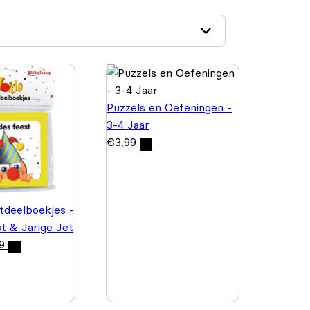
Puzzels en Oefeningen -
3-4 Jaar
€
3,99
itdeelboekjes -
st & Jarige Jet
9