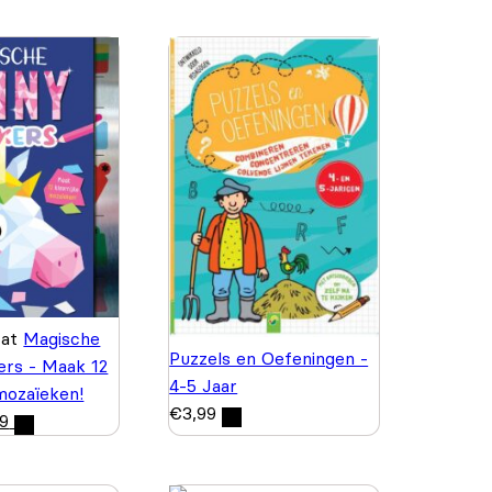
wat
Magische
Puzzels en Oefeningen -
kers - Maak 12
4-5 Jaar
 mozaïeken!
€
3,99
99