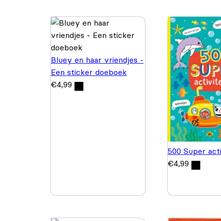
Bluey en haar vriendjes -
Een sticker doeboek
€
4,99
500 Super acti
€
4,99