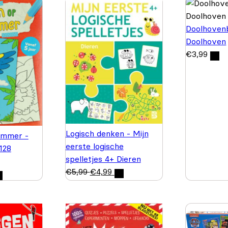
Doolhovenb
Doolhoven
€
3,99
Logisch denken - Mijn
ummer -
eerste logische
 128
spelletjes 4+ Dieren
€
5,99
€
4,99