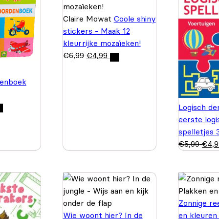
Claire Mowat
Coole shiny
stickers - Maak 12
kleurrijke mozaïeken!
€
6,99
€
4,99
enboek
Logisch de
eerste log
spelletjes
€
5,99
€
4,
Zonnige re
Wie woont hier? In de
en kleuren