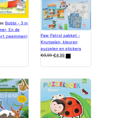
aas
Bobbi - 3 in
mer, En de
Paw Patrol pakket -
ert zwemmen)
Knutselen, kleuren
puzzelen en stickers
€
9,99
€
4,99