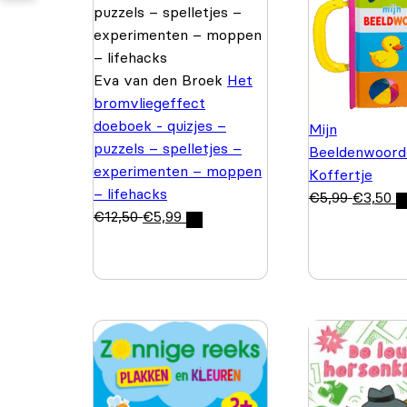
Eva van den Broek
Het
bromvliegeffect
doeboek - quizjes –
Mijn
puzzels – spelletjes –
Beeldenwoord
experimenten – moppen
Koffertje
– lifehacks
€
5,99
€
3,50
€
12,50
€
5,99