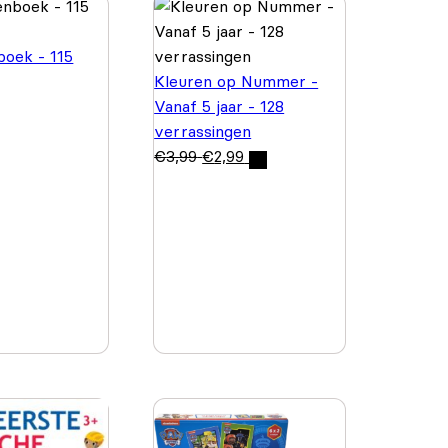
oek - 115
Kleuren op Nummer -
Vanaf 5 jaar - 128
verrassingen
€
3,99
€
2,99