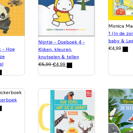
Monica M
1 (In de zo
baby & Le
Nijntje - Doeboek 4 -
€
4,99
k - Hoe
Kijken, kleuren,
eze
knutselen & tellen
el
€
5,99
€
4,99
kerboek