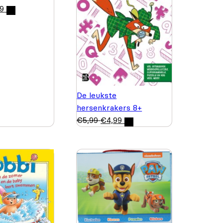
99
De leukste
hersenkrakers 8+
€
5,99
€
4,99