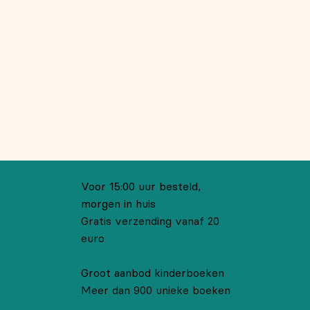
Voor 15:00 uur besteld,
morgen in huis
Gratis verzending vanaf 20
euro
Groot aanbod kinderboeken
Meer dan 900 unieke boeken