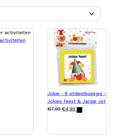
activiteiten
Jokie - 8 uitdeelboekjes -
Jokies feest & Jarige Jet
€
7,99
€
4,99