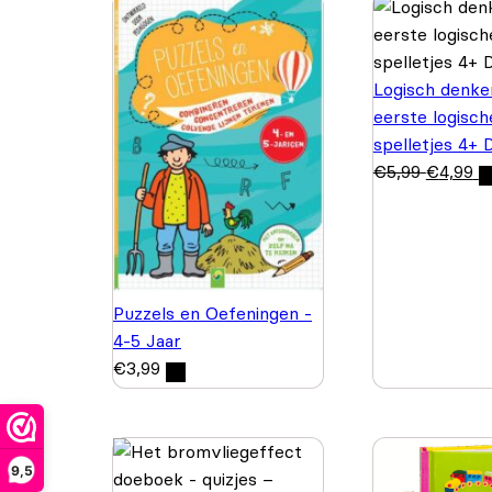
Logisch denke
eerste logisch
spelletjes 4+ 
€
5,99
€
4,99
Puzzels en Oefeningen -
4-5 Jaar
€
3,99
9,5