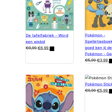
Pokémon -
De tafelfabriek - Word
Spelletjesboe
een wiskid
goed ken jij d
€
9,99
€
6,99
Pokémon - Ge
€
5,99
€
3,99
Pokémon Stic
€
9,99
€
5,99