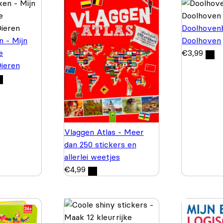
Doolhovenb
n - Mijn
Doolhoven
e
€
3,99
Dieren
Vlaggen Atlas - Meer
dan 250 stickers en
allerlei weetjes
€
4,99