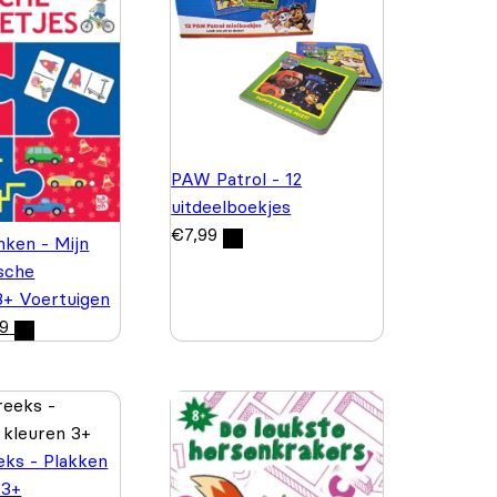
PAW Patrol - 12
uitdeelboekjes
€
7,99
nken - Mijn
ische
 3+ Voertuigen
99
eks - Plakken
 3+