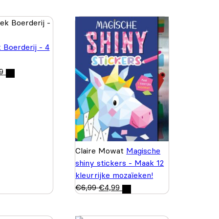
 Boerderij - 4
9
Claire Mowat
Magische
shiny stickers - Maak 12
kleurrijke mozaïeken!
€
6,99
€
4,99