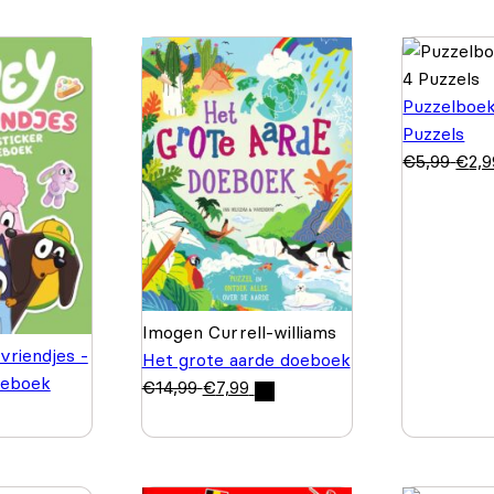
Puzzelboek
Puzzels
€
5,99
€
2,9
Imogen Currell-williams
vriendjes -
Het grote aarde doeboek
oeboek
€
14,99
€
7,99