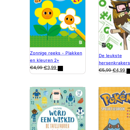
Zonnige reeks - Plakken
De leukste
en kleuren 2+
hersenkrakers
€
4,99
€
3,99
€
5,99
€
4,99